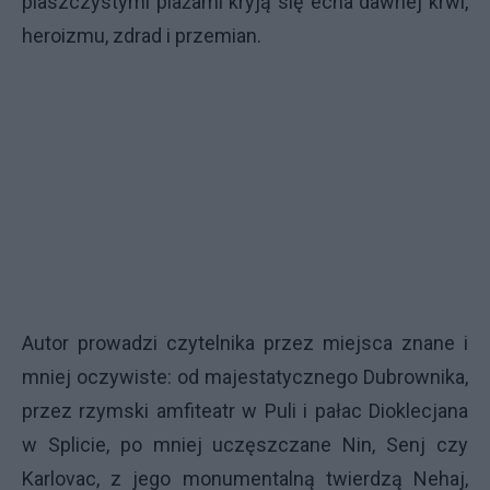
piaszczystymi plażami kryją się echa dawnej krwi,
heroizmu, zdrad i przemian.
Autor prowadzi czytelnika przez miejsca znane i
mniej oczywiste: od majestatycznego Dubrownika,
przez rzymski amfiteatr w Puli i pałac Dioklecjana
w Splicie, po mniej uczęszczane Nin, Senj czy
Karlovac, z jego monumentalną twierdzą Nehaj,