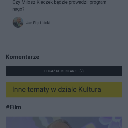
Czy Miłosz Kłeczek będzie prowadził program
nago?
Jan Filip Libicki
Komentarze
POKAŻ KOMENTARZE (2)
Inne tematy w dziale
Kultura
#
Film