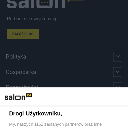
Podziel się swoją opinią
ZAŁÓŻ BLOG
Polityka
Gospodarka
Rozmaitości
Technologie
Drogi Użytkowniku,
Sport
My, naszych 1162 zaufanych partnerów oraz inne