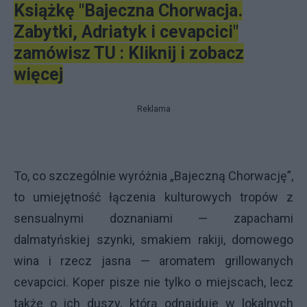
Książkę "Bajeczna Chorwacja.
Zabytki, Adriatyk i cevapcici"
zamówisz TU : Kliknij i zobacz
więcej
Reklama
To, co szczególnie wyróżnia „Bajeczną Chorwację”,
to umiejętność łączenia kulturowych tropów z
sensualnymi doznaniami — zapachami
dalmatyńskiej szynki, smakiem rakiji, domowego
wina i rzecz jasna — aromatem grillowanych
cevapcici. Koper pisze nie tylko o miejscach, lecz
także o ich duszy, którą odnajduje w lokalnych