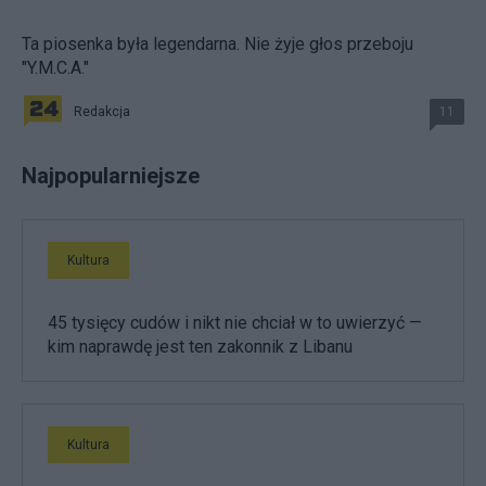
Ta piosenka była legendarna. Nie żyje głos przeboju
"Y.M.C.A."
Redakcja
11
Najpopularniejsze
Kultura
45 tysięcy cudów i nikt nie chciał w to uwierzyć —
kim naprawdę jest ten zakonnik z Libanu
Kultura