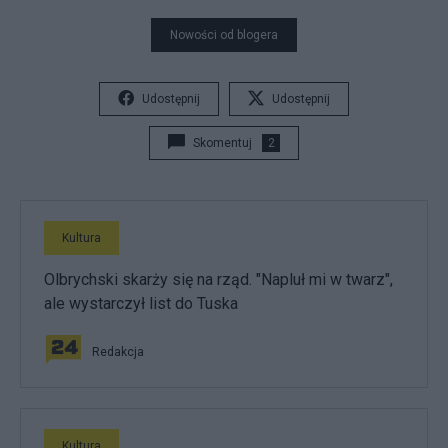
Nowości od blogera
Udostępnij
Udostępnij
Skomentuj
2
Kultura
Olbrychski skarży się na rząd. "Napluł mi w twarz",
ale wystarczył list do Tuska
Redakcja
Kultura