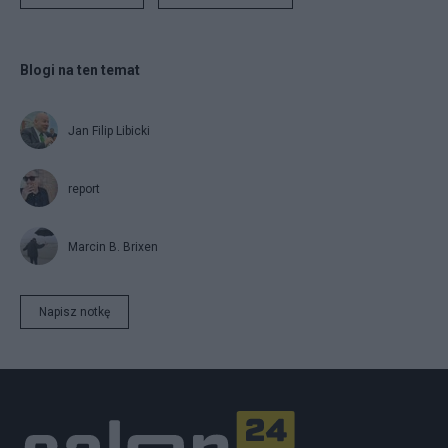
Blogi na ten temat
Jan Filip Libicki
report
Marcin B. Brixen
Napisz notkę