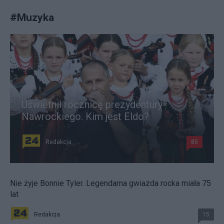
#
Muzyka
Uświetnił rocznicę prezydentury
Nawrockiego. Kim jest Eldo?
Redakcja
85
Nie żyje Bonnie Tyler. Legendarna gwiazda rocka miała 75
lat
Redakcja
15