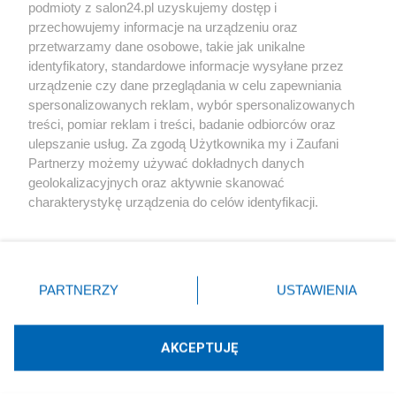
podmioty z salon24.pl uzyskujemy dostęp i
Społeczeństwo
przechowujemy informacje na urządzeniu oraz
przetwarzamy dane osobowe, takie jak unikalne
Kultura
identyfikatory, standardowe informacje wysyłane przez
urządzenie czy dane przeglądania w celu zapewniania
spersonalizowanych reklam, wybór spersonalizowanych
treści, pomiar reklam i treści, badanie odbiorców oraz
ulepszanie usług. Za zgodą Użytkownika my i Zaufani
X
Facebook
Instagram
Youtube
Partnerzy możemy używać dokładnych danych
geolokalizacyjnych oraz aktywnie skanować
charakterystykę urządzenia do celów identyfikacji.
Web Content Media sp. z o. o. © 2022
Ponieważ cenimy Twoją prywatność, prosimy o zgodę na
korzystanie z tych technologii poprzez kliknięcie
„Akceptuję”. Zgoda jest dobrowolna i zawsze możesz ją
Pomoc
O nas
Praca
Reklama
Kontakt
zmienić/wycofać klikając przycisk ustawień prywatności
PARTNERZY
USTAWIENIA
znajdujący się w lewym dolnym rogu strony
. Niektóre
rodzaje przetwarzania danych nie wymagają zgody
użytkownika, ale masz prawo sprzeciwić się takiemu
AKCEPTUJĘ
przetwarzaniu. Preferencje będą miały zastosowania tylko
Technologię dostarcza:
W3media.pl
na tej witrynie.