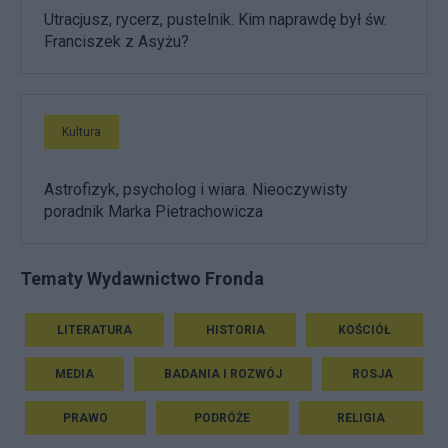
Utracjusz, rycerz, pustelnik. Kim naprawdę był św.
Franciszek z Asyżu?
Kultura
Astrofizyk, psycholog i wiara. Nieoczywisty
poradnik Marka Pietrachowicza
Tematy Wydawnictwo Fronda
LITERATURA
HISTORIA
KOŚCIÓŁ
MEDIA
BADANIA I ROZWÓJ
ROSJA
PRAWO
PODRÓŻE
RELIGIA