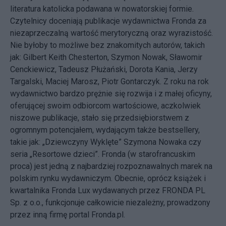
literatura katolicka podawana w nowatorskiej formie.
Czytelnicy doceniają publikacje wydawnictwa Fronda za
niezaprzeczalną wartość merytoryczną oraz wyrazistość.
Nie byłoby to możliwe bez znakomitych autorów, takich
jak: Gilbert Keith Chesterton, Szymon Nowak, Sławomir
Cenckiewicz, Tadeusz Płużański, Dorota Kania, Jerzy
Targalski, Maciej Marosz, Piotr Gontarczyk. Z roku na rok
wydawnictwo bardzo prężnie się rozwija i z małej oficyny,
oferującej swoim odbiorcom wartościowe, aczkolwiek
niszowe publikacje, stało się przedsiębiorstwem z
ogromnym potencjałem, wydającym także bestsellery,
takie jak: „Dziewczyny Wyklęte” Szymona Nowaka czy
seria „Resortowe dzieci”. Fronda (w starofrancuskim
proca) jest jedną z najbardziej rozpoznawalnych marek na
polskim rynku wydawniczym. Obecnie, oprócz książek i
kwartalnika Fronda Lux wydawanych przez FRONDA PL
Sp. z o.o., funkcjonuje całkowicie niezależny, prowadzony
przez inną firmę portal Fronda.pl.