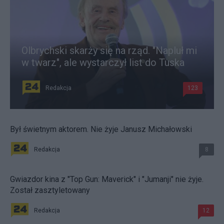
Olbrychski skarży się na rząd. "Napluł mi
w twarz", ale wystarczył list do Tuska
Redakcja
123
Był świetnym aktorem. Nie żyje Janusz Michałowski
Redakcja
8
Gwiazdor kina z "Top Gun: Maverick" i "Jumanji" nie żyje.
Został zasztyletowany
Redakcja
12