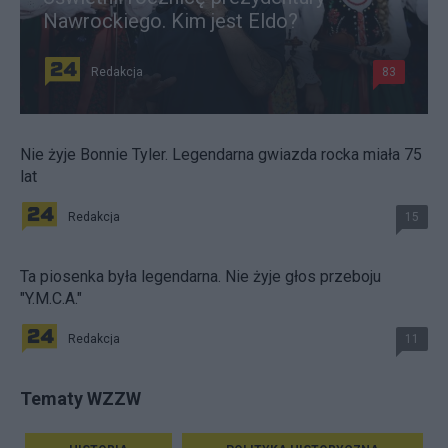
Nawrockiego. Kim jest Eldo?
Redakcja
83
Nie żyje Bonnie Tyler. Legendarna gwiazda rocka miała 75
lat
Redakcja
15
Ta piosenka była legendarna. Nie żyje głos przeboju
"Y.M.C.A."
Redakcja
11
Tematy WZZW