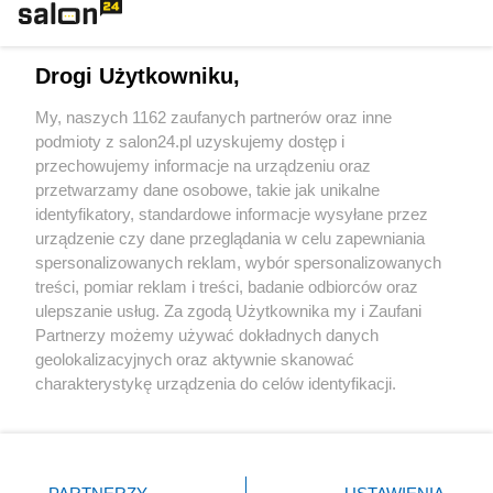
Technologie
Drogi Użytkowniku,
Sport
My, naszych 1162 zaufanych partnerów oraz inne
podmioty z salon24.pl uzyskujemy dostęp i
Społeczeństwo
przechowujemy informacje na urządzeniu oraz
przetwarzamy dane osobowe, takie jak unikalne
Kultura
identyfikatory, standardowe informacje wysyłane przez
urządzenie czy dane przeglądania w celu zapewniania
spersonalizowanych reklam, wybór spersonalizowanych
treści, pomiar reklam i treści, badanie odbiorców oraz
ulepszanie usług. Za zgodą Użytkownika my i Zaufani
X
Facebook
Instagram
Youtube
Partnerzy możemy używać dokładnych danych
geolokalizacyjnych oraz aktywnie skanować
charakterystykę urządzenia do celów identyfikacji.
Web Content Media sp. z o. o. © 2022
Ponieważ cenimy Twoją prywatność, prosimy o zgodę na
korzystanie z tych technologii poprzez kliknięcie
„Akceptuję”. Zgoda jest dobrowolna i zawsze możesz ją
Pomoc
O nas
Praca
Reklama
Kontakt
zmienić/wycofać klikając przycisk ustawień prywatności