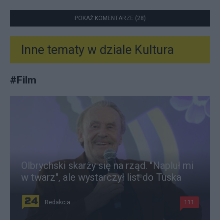
POKAŻ KOMENTARZE (28)
Inne tematy w dziale
Kultura
#
Film
Olbrychski skarży się na rząd. "Napluł mi
w twarz", ale wystarczył list do Tuska
Redakcja
111