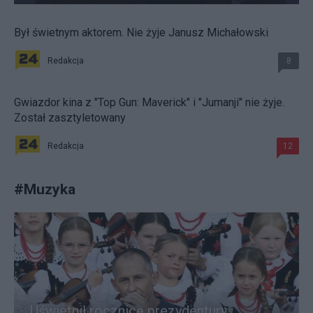
Był świetnym aktorem. Nie żyje Janusz Michałowski
Redakcja
8
Gwiazdor kina z "Top Gun: Maverick" i "Jumanji" nie żyje.
Został zasztyletowany
Redakcja
12
#
Muzyka
Uświetnił rocznicę prezydentury