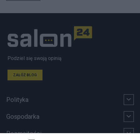
Podziel się swoją opinią
ZAŁÓŻ BLOG
Polityka
Gospodarka
Rozmaitości