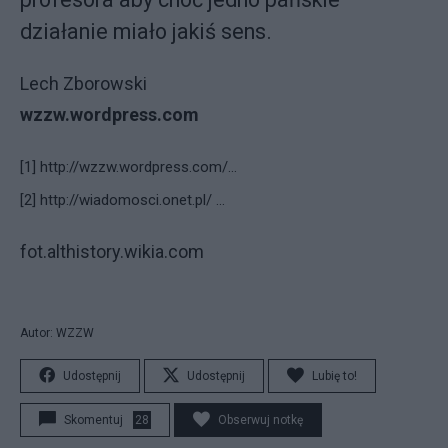
działanie miało jakiś sens.
Lech Zborowski
wzzw.wordpress.com
[1]
http://wzzw.wordpress.com/…
[2]
http://wiadomosci.onet.pl/ …
fot.althistory.wikia.com
Autor: WZZW
Udostępnij
Udostępnij
Lubię to!
Skomentuj
28
Obserwuj notkę