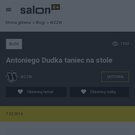
Strona główna
Blogi
WZZW
1933
BLOG
Antoniego Dudka taniec na stole
WZZW
HISTORIA
Obserwuj temat
Obserwuj notkę
7.02.2014