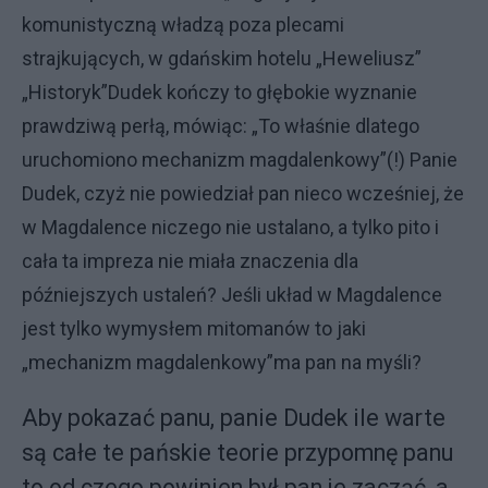
komunistyczną władzą poza plecami
strajkujących, w gdańskim hotelu „Heweliusz”
„Historyk”Dudek kończy to głębokie wyznanie
prawdziwą perłą, mówiąc: „To właśnie dlatego
uruchomiono mechanizm magdalenkowy”(!) Panie
Dudek, czyż nie powiedział pan nieco wcześniej, że
w Magdalence niczego nie ustalano, a tylko pito i
cała ta impreza nie miała znaczenia dla
późniejszych ustaleń? Jeśli układ w Magdalence
jest tylko wymysłem mitomanów to jaki
„mechanizm magdalenkowy”ma pan na myśli?
Aby pokazać panu, panie Dudek ile warte
są całe te pańskie teorie przypomnę panu
to od czego powinien był pan je zacząć, a