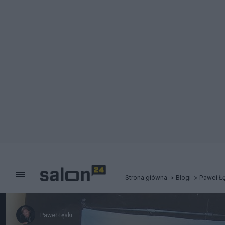
Strona główna
Blogi
Paweł Łę
Paweł Łęski