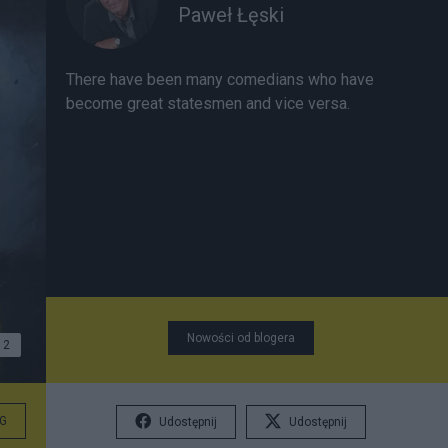
Paweł Łęski
There have been many comedians who have
become great statesmen and vice versa.
Nowości od blogera
2
G
Udostępnij
Udostępnij