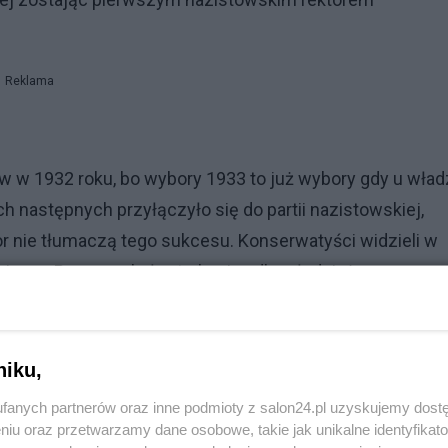
Reklama
w w 1932 roku, bo wybory 1933 to już wybory gdy u wład
ch następnych przyłączyło się do partii nazistowskiej,
or nie tłumaczą tego sukcesu. Konserwatyści widzieli w
izmu. Przemoc była atrakcyjna dla młodzieży.
zansę na awans społeczny, w rewolucyjnej retoryce
y byli w większości, od 1929 roku, członkami S.A., gdzi
gała hitlerowskim obietnicom świetlanej przyszłości.
niku,
fanych partnerów oraz inne podmioty z salon24.pl uzyskujemy dost
niu oraz przetwarzamy dane osobowe, takie jak unikalne identyfikat