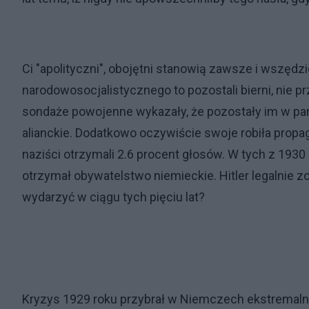
Ci "apolityczni", obojętni stanowią zawsze i wszędz
narodowosocjalistycznego to pozostali bierni, nie p
sondaże powojenne wykazały, że pozostały im w pa
alianckie. Dodatkowo oczywiście swoje robiła propa
naziści otrzymali 2.6 procent głosów. W tych z 1930 
otrzymał obywatelstwo niemieckie. Hitler legalnie 
wydarzyć w ciągu tych pięciu lat?
Kryzys 1929 roku przybrał w Niemczech ekstrema