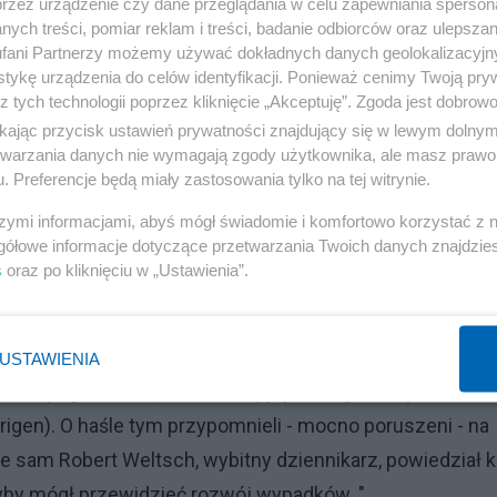
przez urządzenie czy dane przeglądania w celu zapewniania sperson
isze Hannah Arendt:
ych treści, pomiar reklam i treści, badanie odbiorców oraz ulepszan
fani Partnerzy możemy używać dokładnych danych geolokalizacyjn
tykę urządzenia do celów identyfikacji. Ponieważ cenimy Twoją pry
Reklama
z tych technologii poprzez kliknięcie „Akceptuję”. Zgoda jest dobro
ikając przycisk ustawień prywatności znajdujący się w lewym dolny
etwarzania danych nie wymagają zgody użytkownika, ale masz prawo 
. Preferencje będą miały zastosowania tylko na tej witrynie.
ówiąc, obywatelami drugiej kategorii. (...)Nie musiało to
 Była to raczej kwestia dumy: "Noś z dumą Żółtą Gwiazdę
szymi informacjami, abyś mógł świadomie i komfortowo korzystać z
gółowe informacje dotyczące przetwarzania Twoich danych znajdzi
asło, wymyślone przez Roberta Weltscha, naczelnego
s
oraz po kliknięciu w „Ustawienia”.
ną atmosferę emocjonalną owego czasu. Polemiczne ostr
ojkotu" (l kwietnia 1933) -a więc na ponad sześć lat pr
amiennej żółtej gwiazdy na białym tle - wymierzone b
USTAWIENIA
chcieli pogodzić się z "rewolucyjnym biegiem wydarzeń" i
rigen). O haśle tym przypomnieli - mocno poruszeni - na
 sam Robert Weltsch, wybitny dziennikarz, powiedział k
gdyby mógł przewidzieć rozwój wypadków. "