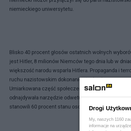
niemieckiego uniwersytetu.
Blisko 40 procent głosów ostatnich wolnych wyboró
jest Hitler, 8 milionów Niemców tego dnia lub w dnia
większość narodu wsparła Hitlera. Propaganda i terr
ruchu nazistowskim dokonanie się dzieła pangerman
Umiarkowana część społeczeństwa widziała swoją s
odnajdywała narzędzie odwetu na notablach. Robotnic
stanowili 60 procent stanu osobowego. Młodzież ule
Drogi Użytkow
My, naszych 1160 zau
informacje na urządze