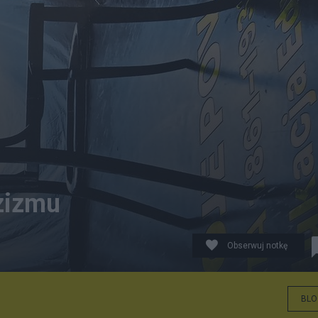
zizmu
Obserwuj notkę
BLO