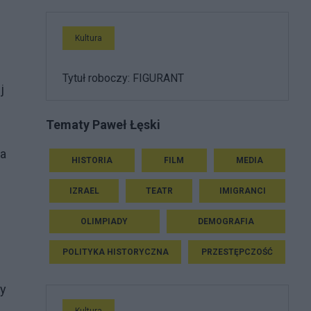
Kultura
Tytuł roboczy: FIGURANT
j
Tematy Paweł Łęski
ra
HISTORIA
FILM
MEDIA
IZRAEL
TEATR
IMIGRANCI
OLIMPIADY
DEMOGRAFIA
POLITYKA HISTORYCZNA
PRZESTĘPCZOŚĆ
zy
Kultura