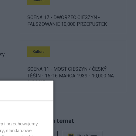
SCENA 17 - DWORZEC CIESZYN -
FAŁSZOWANIE 10,000 PRZEPUSTEK
Kultura
zy
SCENA 11 - MOST CIESZYN / ČESKÝ
TĚŠÍN - 15-16 MARCA 1939 - 10,000 NA
MOŚCIE
e
Piszą na ten temat
ęp i przechowujemy
ory, standardowe
Rafał Woś
Hirek Wrona