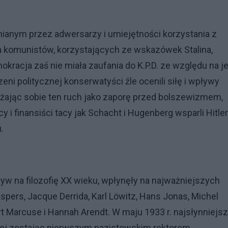
nianym przez adwersarzy i umiejętności korzystania z
dla komunistów, korzystających ze wskazówek Stalina,
racja zaś nie miała zaufania do K.P.D. ze względu na je
ni politycznej konserwatyści źle ocenili siłę i wpływy
żając sobie ten ruch jako zaporę przed bolszewizmem,
y i finansiści tacy jak Schacht i Hugenberg wsparli Hitle
.
 na filozofię XX wieku, wpłynęły na najważniejszych
 Jaspers, Jacque Derrida, Karl Löwitz, Hans Jonas, Michel
rt Marcuse i Hannah Arendt. W maju 1933 r. najsłynniejs
skiej zostając pierwszym nazistowskim rektorem