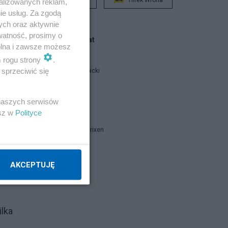
alizowanych reklam,
ie usług. Za zgodą
ych oraz aktywnie
watność, prosimy o
Blogi na ten temat
wolna i zawsze możesz
m rogu strony
.
sprzeciwić się
Jan Filip Libicki
",
report
 naszych serwisów
esz w
Polityce
Marcin B. Brixen
ze
zed
yło
Napisz notkę
AKCEPTUJĘ
ilka