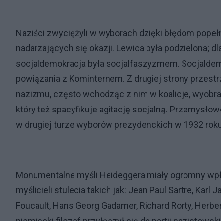
Naziści zwyciężyli w wyborach dzięki błędom popeł
nadarzających się okazji. Lewica była podzielona; 
socjaldemokracja była socjalfaszyzmem. Socjaldemok
powiązania z Kominternem. Z drugiej strony przestrze
nazizmu, często wchodząc z nim w koalicje, wyobra
który też spacyfikuje agitację socjalną. Przemysłowc
w drugiej turze wyborów prezydenckich w 1932 roku
Monumentalne myśli Heideggera miały ogromny wpływ
myślicieli stulecia takich jak: Jean Paul Sartre, Karl
Foucault, Hans Georg Gadamer, Richard Rorty, Herbe
niemiecki filozof przyłączył się do partii nazistow