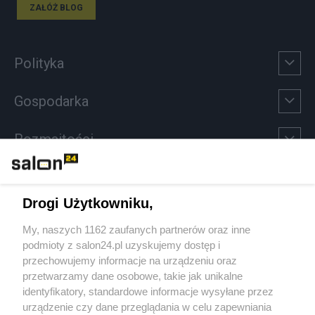
ZAŁÓŻ BLOG
Polityka
Gospodarka
Rozmaitości
Technologie
Drogi Użytkowniku,
Sport
My, naszych 1162 zaufanych partnerów oraz inne
podmioty z salon24.pl uzyskujemy dostęp i
Społeczeństwo
przechowujemy informacje na urządzeniu oraz
przetwarzamy dane osobowe, takie jak unikalne
Kultura
identyfikatory, standardowe informacje wysyłane przez
urządzenie czy dane przeglądania w celu zapewniania