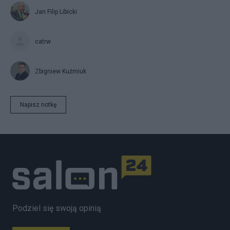
Jan Filip Libicki
catrw
Zbigniew Kuźmiuk
Napisz notkę
Podziel się swoją opinią