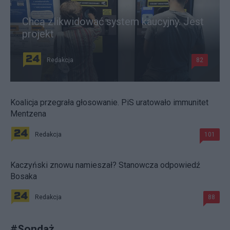
Chcą zlikwidować system kaucyjny. Jest
projekt
Redakcja
82
Koalicja przegrała głosowanie. PiS uratowało immunitet
Mentzena
Redakcja
101
Kaczyński znowu namieszał? Stanowcza odpowiedź
Bosaka
Redakcja
88
#
Sondaż