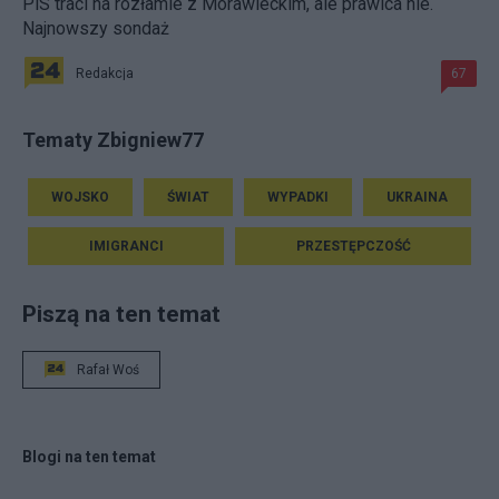
PiS traci na rozłamie z Morawieckim, ale prawica nie.
Najnowszy sondaż
Redakcja
67
Tematy Zbigniew77
WOJSKO
ŚWIAT
WYPADKI
UKRAINA
IMIGRANCI
PRZESTĘPCZOŚĆ
Piszą na ten temat
Rafał Woś
Blogi na ten temat