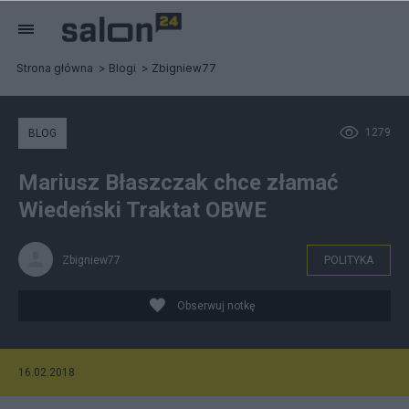
Strona główna
Blogi
Zbigniew77
1279
BLOG
Mariusz Błaszczak chce złamać
Wiedeński Traktat OBWE
Zbigniew77
POLITYKA
Obserwuj notkę
16.02.2018