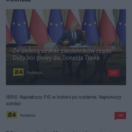
Ze świecą szukać zwolenników rządu.
Duży ból głowy dla Donalda Tuska
Redakcja
203
IBRiS: Najsłabszy PiS w historii po rozłamie. Najnowszy
sondaż
Redakcja
180