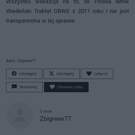
Wszystko wskazuje na to, że Polska łamie
Wiedeński Traktat OBWE z 2011 roku i nie jest
transparentna w tej sprawie.
Autor: Zbigniew77
Udostępnij
Udostępnij
Lubię to!
Skomentuj
Obserwuj notkę
O mnie
Zbigniew77