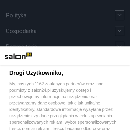
Polityka
Gospodarka
Rozmaitości
Technologie
Drogi Użytkowniku,
Sport
My, naszych 1162 zaufanych partnerów oraz inne
podmioty z salon24.pl uzyskujemy dostęp i
Społeczeństwo
przechowujemy informacje na urządzeniu oraz
przetwarzamy dane osobowe, takie jak unikalne
Kultura
identyfikatory, standardowe informacje wysyłane przez
urządzenie czy dane przeglądania w celu zapewniania
spersonalizowanych reklam, wybór spersonalizowanych
treści, pomiar reklam i treści, badanie odbiorców oraz