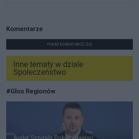
Komentarze
POKAŻ KOMENTARZE (32)
Inne tematy w dziale
Społeczeństwo
#
Głos Regionów
Audyt Szpitala Południowego