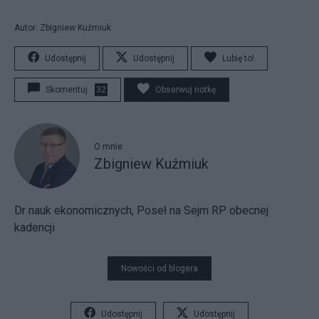
Autor: Zbigniew Kuźmiuk
Udostępnij
Udostępnij
Lubię to!
Skomentuj
32
Obserwuj notkę
O mnie
Zbigniew Kuźmiuk
Dr nauk ekonomicznych, Poseł na Sejm RP obecnej
kadencji
Nowości od blogera
Udostępnij
Udostępnij