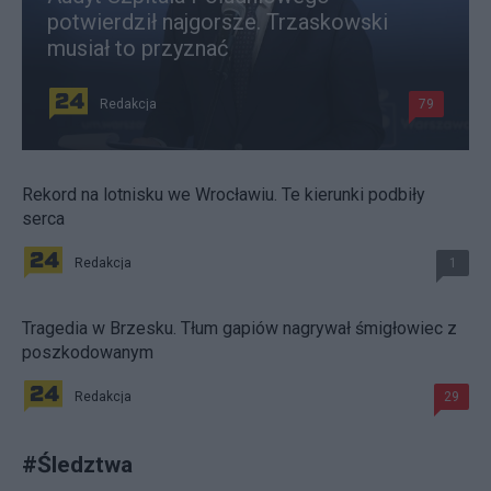
potwierdził najgorsze. Trzaskowski
musiał to przyznać
Redakcja
79
Rekord na lotnisku we Wrocławiu. Te kierunki podbiły
serca
Redakcja
1
Tragedia w Brzesku. Tłum gapiów nagrywał śmigłowiec z
poszkodowanym
Redakcja
29
#
Śledztwa