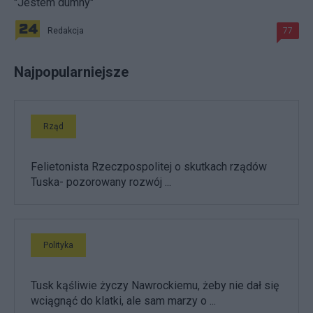
"Jestem dumny"
Redakcja
77
Najpopularniejsze
Rząd
Felietonista Rzeczpospolitej o skutkach rządów
Tuska- pozorowany rozwój ...
Polityka
Tusk kąśliwie życzy Nawrockiemu, żeby nie dał się
wciągnąć do klatki, ale sam marzy o ...