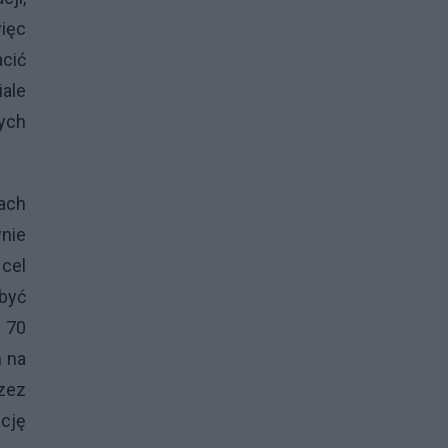
więc
acić
iale
ych
kach
wnie
cel
być
 70
h na
zez
ację