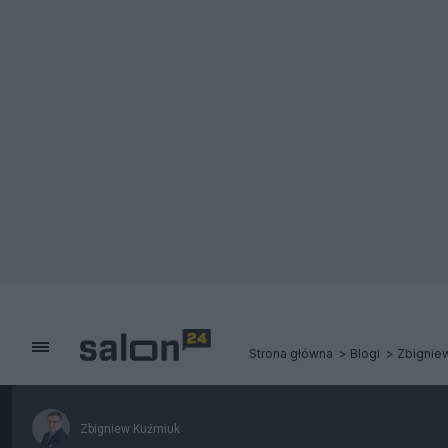
Strona główna
Blogi
Zbignie
Zbigniew Kuźmiuk