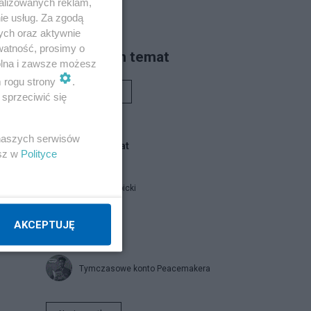
alizowanych reklam,
ługa
ie usług. Za zgodą
ych oraz aktywnie
watność, prosimy o
Piszą na ten temat
wolna i zawsze możesz
m rogu strony
.
Rafał Woś
sprzeciwić się
 naszych serwisów
Blogi na ten temat
esz w
Polityce
Jan Filip Libicki
AKCEPTUJĘ
catrw
Tymczasowe konto Peacemakera