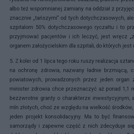
albo też wspomnianej zamiany na oddział z przyję
znacznie „tańszymi” od tych dotychczasowych, ale 
szpitalom 50% dotychczasowego ryczałtu i to prze
przyjmować pacjentów i ich leczyć, jest wręcz 
organem założycielskim dla szpitali, do których jest
5. Z kolei od 1 lipca tego roku ruszy realizacja s
na ochronę zdrowia, nazwany ładnie brzmiącą, cho
powiatowych, prowadzonych przez jeden organ z
minister zdrowia chce przeznaczyć aż ponad 1,1 
bezzwrotne granty o charakterze inwestycyjnym,
mln złotych, choć ze względu na wielkość środków, 
jeden projekt konsolidacyjny. Ma to być finans
samorządy i zapewne część z nich zdecyduje się na