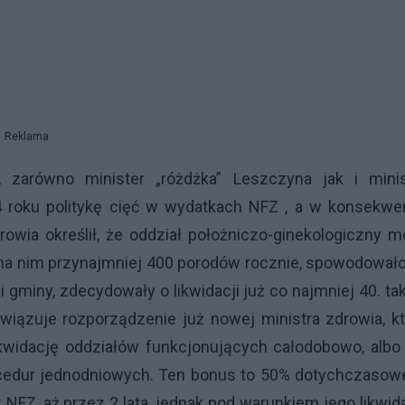
Reklama
, zarówno minister „różdżka” Leszczyna jak i minis
4 roku politykę cięć w wydatkach NFZ , a w konsekwen
rowia określił, że oddział położniczo-ginekologiczny 
 na nim przynajmniej 400 porodów rocznie, spowodowało
 i gminy, zdecydowały o likwidacji już co najmniej 40. ta
wiązuje rozporządzenie już nowej ministra zdrowia, k
widację oddziałów funkcjonujących całodobowo, albo 
rocedur jednodniowych. Ten bonus to 50% dotychczasow
NFZ, aż przez 2 lata, jednak pod warunkiem jego likwida