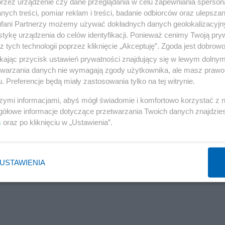
przez urządzenie czy dane przeglądania w celu zapewniania sperson
nastu milionów złotych, a palcówkom pozostaje tylko d
ych treści, pomiar reklam i treści, badanie odbiorców oraz ulepszan
fani Partnerzy możemy używać dokładnych danych geolokalizacyjn
tykę urządzenia do celów identyfikacji. Ponieważ cenimy Twoją pry
z tych technologii poprzez kliknięcie „Akceptuję”. Zgoda jest dobro
ikając przycisk ustawień prywatności znajdujący się w lewym dolny
etwarzania danych nie wymagają zgody użytkownika, ale masz prawo 
. Preferencje będą miały zastosowania tylko na tej witrynie.
szymi informacjami, abyś mógł świadomie i komfortowo korzystać z
gółowe informacje dotyczące przetwarzania Twoich danych znajdzi
s
oraz po kliknięciu w „Ustawienia”.
USTAWIENIA