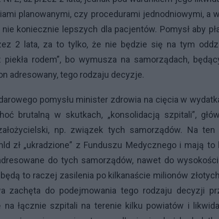
ciami planowanymi, czy procedurami jednodniowymi, a 
nie koniecznie lepszych dla pacjentów. Pomysł aby pł
z 2 lata, za to tylko, że nie będzie się na tym oddz
„z piekła rodem”, bo wymusza na samorządach, będąc
 on adresowany, tego rodzaju decyzje.
ztandarowego pomysłu minister zdrowia na cięcia w wydat
ć brutalną w skutkach, „konsolidacją szpitali”, głó
ałożycielski, np. związek tych samorządów. Na ten 
mld zł „ukradzione” z Funduszu Medycznego i mają to 
 adresowane do tych samorządów, nawet do wysokości
będą to raczej zasilenia po kilkanaście milionów złotyc
owa zachęta do podejmowania tego rodzaju decyzji pr
 łącznie szpitali na terenie kilku powiatów i likwid