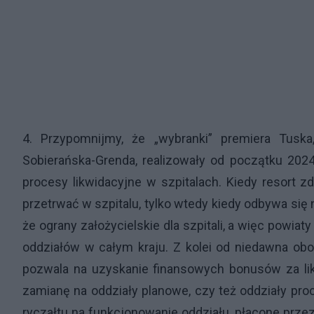
4. Przypomnijmy, że „wybranki” premiera Tuska
Sobierańska-Grenda, realizowały od początku 202
procesy likwidacyjne w szpitalach. Kiedy resort zd
przetrwać w szpitalu, tylko wtedy kiedy odbywa się
że ograny założycielskie dla szpitali, a więc powiaty
oddziałów w całym kraju. Z kolei od niedawna obo
pozwala na uzyskanie finansowych bonusów za lik
zamianę na oddziały planowe, czy też oddziały p
ryczałtu na funkcjonowanie oddziału, płacone przez 