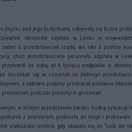
Reklama
 Sejmu, pod jego budynkami, odbywały się liczne prote
czwartek obrońców szpitala w Lesku w województ
aden z przedstawicieli rządu, ani nikt z posłów koal
ycji, choć przedstawiciele personelu szpitala w Les
bo przywieźli ze sobą, aż 6 tysięcy podpisów w obronie
ie doczekali się w czwartek na żadnego przedstawici
 Sejmem, a zebrane podpisy przekazali posłance Marcel
tek premierowi, podczas porannych głosowań.
alnym, w którym przedstawiła bardzo trudną sytuację 
a spotkanie z premierem, podeszła do niego i próbował
ie większości posłów, gdy okazało się, że Tusk, ale t