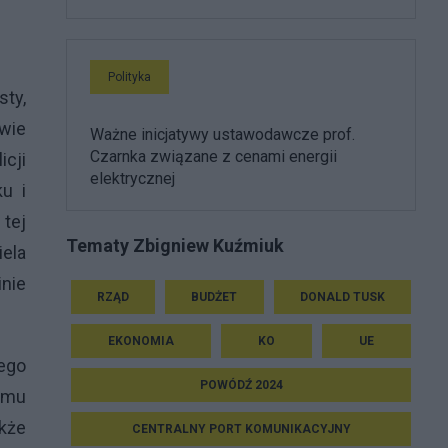
Polityka
sty,
wie
Ważne inicjatywy ustawodawcze prof.
Czarnka związane z cenami energii
icji
elektrycznej
ku i
 tej
Tematy Zbigniew Kuźmiuk
ela
inie
RZĄD
BUDŻET
DONALD TUSK
EKONOMIA
KO
UE
tego
POWÓDŹ 2024
a mu
akże
CENTRALNY PORT KOMUNIKACYJNY