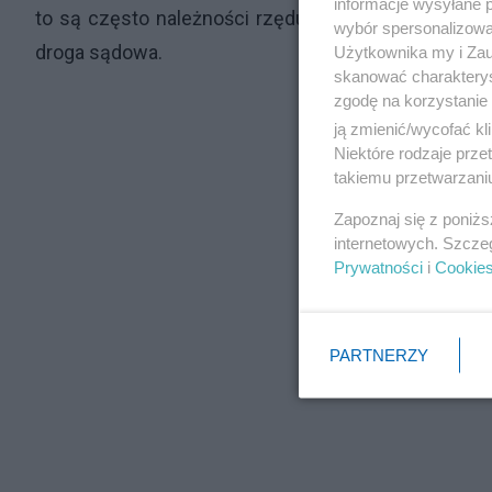
informacje wysyłane 
to są często należności rzędu kilku, a nawet kilku
wybór spersonalizowan
droga sądowa.
Użytkownika my i Zau
skanować charakterys
zgodę na korzystanie 
ją zmienić/wycofać kl
Niektóre rodzaje prz
takiemu przetwarzaniu
Zapoznaj się z poniż
internetowych. Szcze
Prywatności
i
Cookie
PARTNERZY