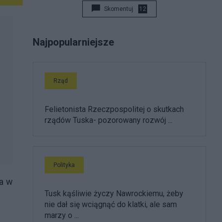
Skomentuj
12
Najpopularniejsze
Rząd
Felietonista Rzeczpospolitej o skutkach
rządów Tuska- pozorowany rozwój ...
Polityka
la w
Tusk kąśliwie życzy Nawrockiemu, żeby
nie dał się wciągnąć do klatki, ale sam
marzy o ...