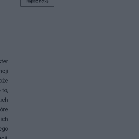
Napisz notkę
ter
cji
może
 to,
kich
tóre
ich
ego
cji,