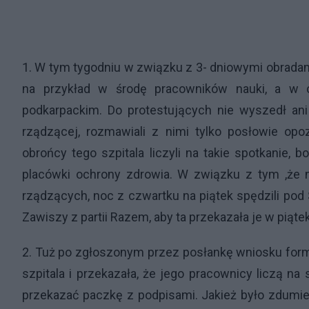
1. W tym tygodniu w związku z 3- dniowymi obradami
na przykład w środę pracowników nauki, a w 
podkarpackim. Do protestujących nie wyszedł ani ż
rządzącej, rozmawiali z nimi tylko posłowie opoz
obrońcy tego szpitala liczyli na takie spotkanie, 
placówki ochrony zdrowia. W związku z tym ,że n
rządzących, noc z czwartku na piątek spędzili pod
Zawiszy z partii Razem, aby ta przekazała je w pią
2. Tuż po zgłoszonym przez posłankę wniosku form
szpitala i przekazała, że jego pracownicy liczą n
przekazać paczkę z podpisami. Jakież było zdumien