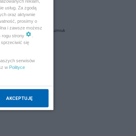
alizowanych reklam,
ie usług. Za zgodą
catrw
ych oraz aktywnie
watność, prosimy o
wolna i zawsze możesz
Zbigniew Kuźmiuk
m rogu strony
.
sprzeciwić się
Napisz notkę
 naszych serwisów
esz w
Polityce
AKCEPTUJĘ