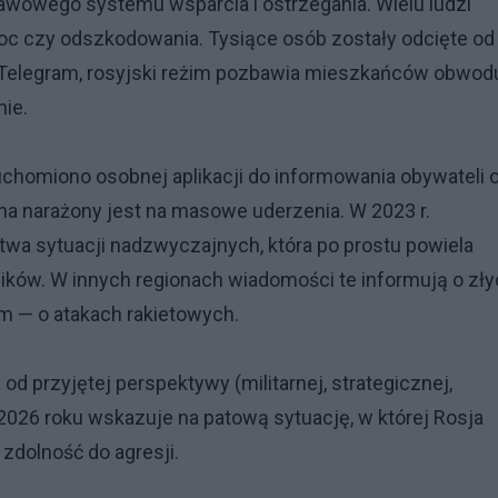
awowego systemu wsparcia i ostrzegania. Wielu ludzi
moc czy odszkodowania. Tysiące osób zostały odcięte od
ję Telegram, rosyjski reżim pozbawia mieszkańców obwod
nie.
uchomiono osobnej aplikacji do informowania obywateli 
na narażony jest na masowe uderzenia. W 2023 r.
stwa sytuacji nadzwyczajnych, która po prostu powiela
ków. W innych regionach wiadomości te informują o zły
 — o atakach rakietowych.
 od przyjętej perspektywy (militarnej, strategicznej,
2026 roku wskazuje na patową sytuację, w której Rosja
zdolność do agresji.