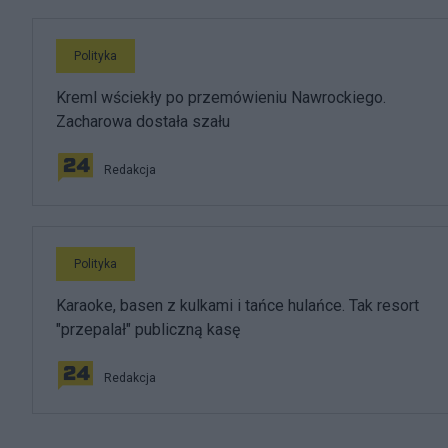
Polityka
Kreml wściekły po przemówieniu Nawrockiego.
Zacharowa dostała szału
Redakcja
Polityka
Karaoke, basen z kulkami i tańce hulańce. Tak resort
"przepalał" publiczną kasę
Redakcja