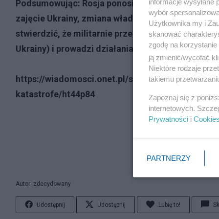
informacje wysyłane 
Podsumowując: Rosja ponosi klęskę w rozumieniu 
wybór spersonalizowan
zajęcie Ukrainy, zmiana władzy) i poniosła katast
Użytkownika my i Zau
stwierdzić, że militarnie przegrała wojnę, poniew
skanować charakterys
zgodę na korzystanie 
Ukrainy) i prowadzi działania ofensywne.
ją zmienić/wycofać kl
Niektóre rodzaje prz
https://wiadomosci.onet.pl/swiat/paraliz-w-rosy
takiemu przetwarzaniu
katastrofe/ht44p84
Zapoznaj się z poniż
internetowych. Szcze
Prywatności
i
Cookie
PARTNERZY
Autor: zdecydowany
Udostępnij
Udostępnij
Lubię to!
S