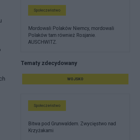
Społeczeństwo
u
Mordowali Polaków Niemcy, mordowali
Polaków tam również Rosjanie.
AUSCHWITZ.
o
Tematy zdecydowany
ch
WOJSKO
Społeczeństwo
Bitwa pod Grunwaldem. Zwycięstwo nad
Krzyżakami