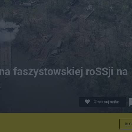
zna faszystowskiej roSSji na
m
Obserwuj notkę
BLO