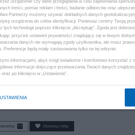
przez urządzenie czy dane przeglądania w celu zapewniania sperson
niezrealizowania swoich celów politycznych (szybkie
ych treści, pomiar reklam i treści, badanie odbiorców oraz ulepszan
rofalne straty. Jednocześnie, nie można jeszcze
fani Partnerzy możemy używać dokładnych danych geolokalizacyjn
aż wciąż okupuje znaczne tereny (około 19,4 proc.
tykę urządzenia do celów identyfikacji. Ponieważ cenimy Twoją pry
z tych technologii poprzez kliknięcie „Akceptuję”. Zgoda jest dobro
ikając przycisk ustawień prywatności znajdujący się w lewym dolny
etwarzania danych nie wymagają zgody użytkownika, ale masz prawo 
jskim-regionie-wladze-mogly-wywolac-
. Preferencje będą miały zastosowania tylko na tej witrynie.
szymi informacjami, abyś mógł świadomie i komfortowo korzystać z
gółowe informacje dotyczące przetwarzania Twoich danych znajdzi
s
oraz po kliknięciu w „Ustawienia”.
USTAWIENIA
komentuj
17
Obserwuj notkę