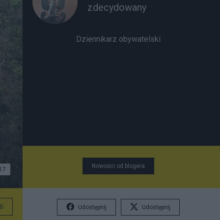
zdecydowany
Dziennikarz obywatelski
Nowości od blogera
17
G
Udostępnij
Udostępnij