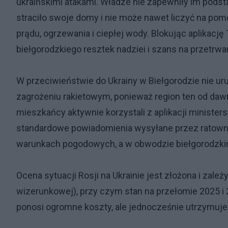
ukraińskimi atakami. Władze nie zapewniły im podst
straciło swoje domy i nie może nawet liczyć na po
prądu, ogrzewania i ciepłej wody. Blokując aplikac
biełgorodzkiego resztek nadziei i szans na przetrwa
W przeciwieństwie do Ukrainy w Biełgorodzie nie ur
zagrożeniu rakietowym, ponieważ region ten od daw
mieszkańcy aktywnie korzystali z aplikacji minister
standardowe powiadomienia wysyłane przez ratowni
warunkach pogodowych, a w obwodzie biełgorodzkim
Ocena sytuacji Rosji na Ukrainie jest złożona i zależy
wizerunkowej), przy czym stan na przełomie 2025 i 
ponosi ogromne koszty, ale jednocześnie utrzymuje 