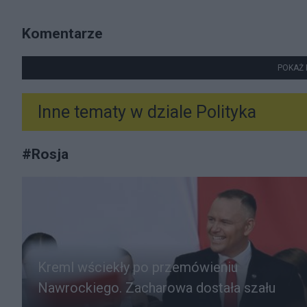
Komentarze
POKAŻ 
Inne tematy w dziale
Polityka
#
Rosja
Kreml wściekły po przemówieniu
Nawrockiego. Zacharowa dostała szału