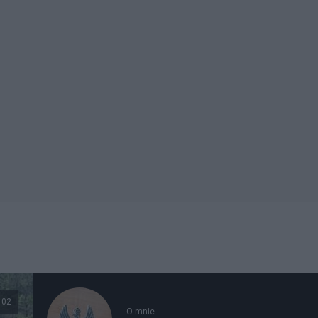
102
O mnie