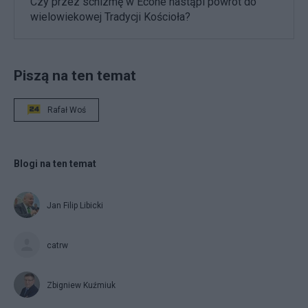
Czy przez schizmę w Econe nastąpi powrót do
wielowiekowej Tradycji Kościoła?
Piszą na ten temat
Rafał Woś
Blogi na ten temat
Jan Filip Libicki
catrw
Zbigniew Kuźmiuk