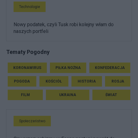
Technologie
Nowy podatek, czyli Tusk robi kolejny włam do
naszych portfeli
Tematy Pogodny
KORONAWIRUS
PIŁKA NOŻNA
KONFEDERACJA
POGODA
KOŚCIÓŁ
HISTORIA
ROSJA
FILM
UKRAINA
ŚWIAT
Społeczeństwo