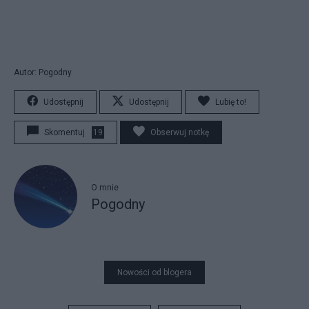
Autor: Pogodny
Udostępnij
Udostępnij
Lubię to!
Skomentuj
19
Obserwuj notkę
O mnie
Pogodny
Nowości od blogera