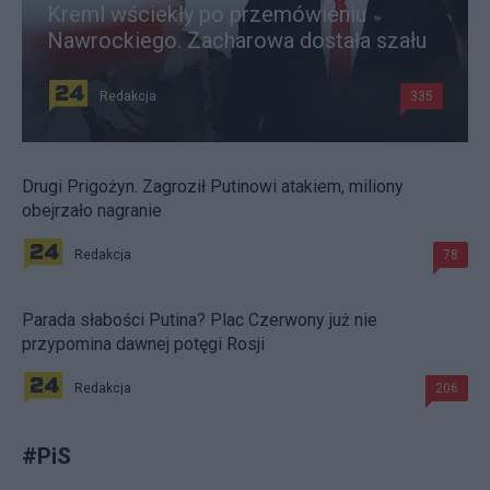
Kreml wściekły po przemówieniu
Nawrockiego. Zacharowa dostała szału
Redakcja
335
Drugi Prigożyn. Zagroził Putinowi atakiem, miliony
obejrzało nagranie
Redakcja
78
Parada słabości Putina? Plac Czerwony już nie
przypomina dawnej potęgi Rosji
Redakcja
206
#
PiS