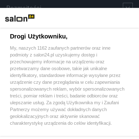
Rozmaitości
Technologie
Drogi Użytkowniku,
Sport
My, naszych 1162 zaufanych partnerów oraz inne
podmioty z salon24.pl uzyskujemy dostęp i
Społeczeństwo
przechowujemy informacje na urządzeniu oraz
przetwarzamy dane osobowe, takie jak unikalne
Kultura
identyfikatory, standardowe informacje wysyłane przez
urządzenie czy dane przeglądania w celu zapewniania
spersonalizowanych reklam, wybór spersonalizowanych
treści, pomiar reklam i treści, badanie odbiorców oraz
ulepszanie usług. Za zgodą Użytkownika my i Zaufani
X
Facebook
Instagram
Youtube
Partnerzy możemy używać dokładnych danych
geolokalizacyjnych oraz aktywnie skanować
charakterystykę urządzenia do celów identyfikacji.
Web Content Media sp. z o. o. © 2022
Ponieważ cenimy Twoją prywatność, prosimy o zgodę na
korzystanie z tych technologii poprzez kliknięcie