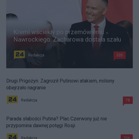
Kreml wściekły po przemówieniu
Nawrockiego. Zacharowa dostała szału
Redakcja
335
Drugi Prigożyn. Zagroził Putinowi atakiem, miliony
obejrzało nagranie
Redakcja
78
Parada słabości Putina? Plac Czerwony już nie
przypomina dawnej potęgi Rosji
Redakcja
206