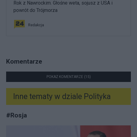
Rok z Nawrockim. Głośne weta, sojusz z USA i
powrót do Trójmorza
Redakcja
Komentarze
POKAŻ KOMENTARZE (15)
Inne tematy w dziale
Polityka
#
Rosja