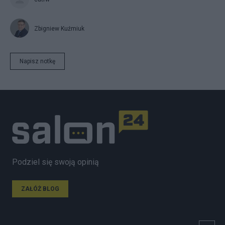
Zbigniew Kuźmiuk
Napisz notkę
Podziel się swoją opinią
ZAŁÓŻ BLOG