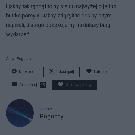
i jakby tak rąbnął to by się co najwyżej o jedno
biurko pomylił. Jakby zdążyli to coś by o tym
napisali, dlatego oczekujemy na dalszy bieg
wydarzeń.
Autor: Pogodny
Udostępnij
Udostępnij
Lubię to!
Skomentuj
15
Obserwuj notkę
O mnie
Pogodny