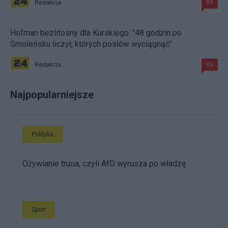
Redakcja
89
Hofman bezlitosny dla Kurskiego. "48 godzin po
Smoleńsku liczył, których posłów wyciągnąć"
Redakcja
85
Najpopularniejsze
Polityka
Ożywianie truoa, czyli AfD wyrusza po władzę
Sport