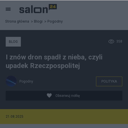
Strona główna
Blogi
Pogodny
358
BLOG
I znów dron spadł z nieba, czyli
upadek Rzeczpospolitej
Pogodny
POLITYKA
Obserwuj notkę
21.08.2025