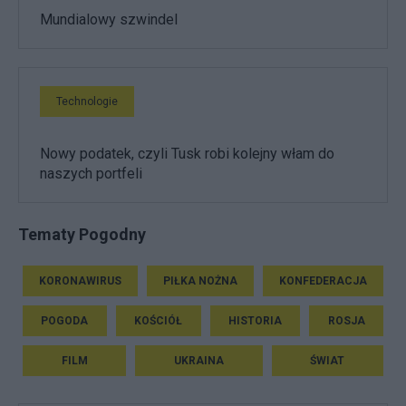
Mundialowy szwindel
Technologie
Nowy podatek, czyli Tusk robi kolejny włam do
naszych portfeli
Tematy Pogodny
KORONAWIRUS
PIŁKA NOŻNA
KONFEDERACJA
POGODA
KOŚCIÓŁ
HISTORIA
ROSJA
FILM
UKRAINA
ŚWIAT