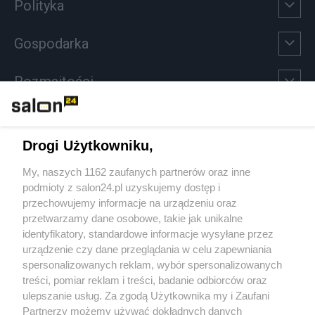
Polityka
Gospodarka
Rozmaitości
Technologie
Drogi Użytkowniku,
Sport
My, naszych 1162 zaufanych partnerów oraz inne
podmioty z salon24.pl uzyskujemy dostęp i
Społeczeństwo
przechowujemy informacje na urządzeniu oraz
przetwarzamy dane osobowe, takie jak unikalne
Kultura
identyfikatory, standardowe informacje wysyłane przez
urządzenie czy dane przeglądania w celu zapewniania
spersonalizowanych reklam, wybór spersonalizowanych
treści, pomiar reklam i treści, badanie odbiorców oraz
ulepszanie usług. Za zgodą Użytkownika my i Zaufani
X
Facebook
Instagram
Youtube
Partnerzy możemy używać dokładnych danych