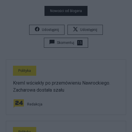
Nowości od blogera
Udostępnij
Udostępnij
Skomentuj
15
Polityka
Kreml wściekły po przemówieniu Nawrockiego.
Zacharowa dostała szału
Redakcja
Polityka