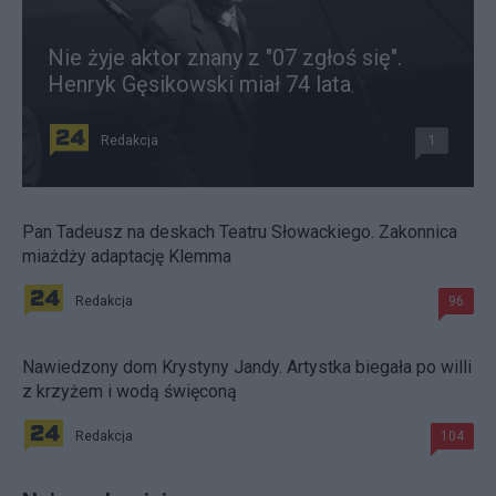
Nie żyje aktor znany z "07 zgłoś się".
Henryk Gęsikowski miał 74 lata
Redakcja
1
Pan Tadeusz na deskach Teatru Słowackiego. Zakonnica
miażdży adaptację Klemma
Redakcja
96
Nawiedzony dom Krystyny Jandy. Artystka biegała po willi
z krzyżem i wodą święconą
Redakcja
104