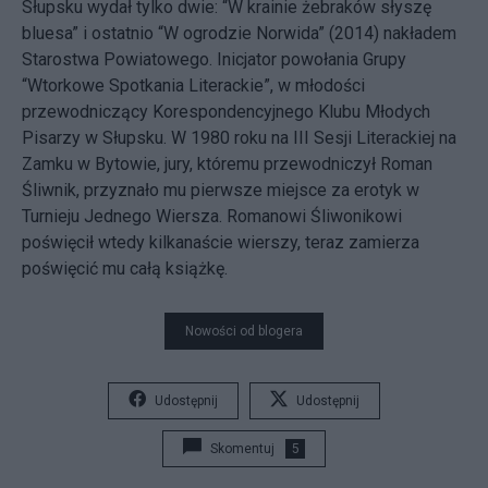
Słupsku wydał tylko dwie: “W krainie żebraków słyszę
bluesa” i ostatnio “W ogrodzie Norwida” (2014) nakładem
Starostwa Powiatowego. Inicjator powołania Grupy
“Wtorkowe Spotkania Literackie”, w młodości
przewodniczący Korespondencyjnego Klubu Młodych
Pisarzy w Słupsku. W 1980 roku na III Sesji Literackiej na
Zamku w Bytowie, jury, któremu przewodniczył Roman
Śliwnik, przyznało mu pierwsze miejsce za erotyk w
Turnieju Jednego Wiersza. Romanowi Śliwonikowi
poświęcił wtedy kilkanaście wierszy, teraz zamierza
poświęcić mu całą książkę.
Nowości od blogera
Udostępnij
Udostępnij
Skomentuj
5