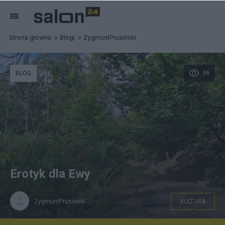
Strona główna
Blogi
ZygmuntPrusiński
96
BLOG
Erotyk dla Ewy
ZygmuntPrusiński
KULTURA
Zygmunt Prusiński