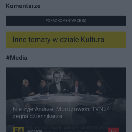
Komentarze
POKAŻ KOMENTARZE (5)
Inne tematy w dziale
Kultura
#
Media
Nie żyje Andrzej Morozowski. TVN24
żegna dziennikarza
Redakcja
127