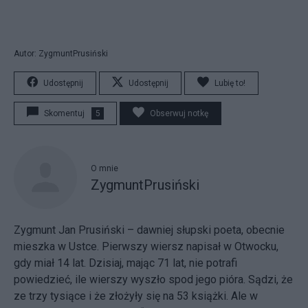
Autor: ZygmuntPrusiński
Udostępnij
Udostępnij
Lubię to!
Skomentuj
5
Obserwuj notkę
O mnie
ZygmuntPrusiński
Zygmunt Jan Prusiński – dawniej słupski poeta, obecnie
mieszka w Ustce. Pierwszy wiersz napisał w Otwocku,
gdy miał 14 lat. Dzisiaj, mając 71 lat, nie potrafi
powiedzieć, ile wierszy wyszło spod jego pióra. Sądzi, że
ze trzy tysiące i że złożyły się na 53 książki. Ale w