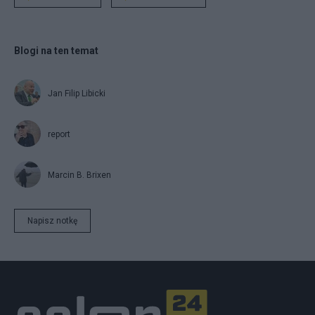
Blogi na ten temat
Jan Filip Libicki
report
Marcin B. Brixen
Napisz notkę