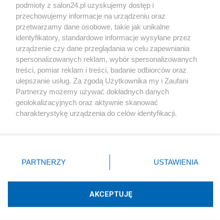
podmioty z salon24.pl uzyskujemy dostęp i
Społeczeństwo
przechowujemy informacje na urządzeniu oraz
przetwarzamy dane osobowe, takie jak unikalne
Kultura
identyfikatory, standardowe informacje wysyłane przez
urządzenie czy dane przeglądania w celu zapewniania
spersonalizowanych reklam, wybór spersonalizowanych
treści, pomiar reklam i treści, badanie odbiorców oraz
ulepszanie usług. Za zgodą Użytkownika my i Zaufani
X
Facebook
Instagram
Youtube
Partnerzy możemy używać dokładnych danych
geolokalizacyjnych oraz aktywnie skanować
charakterystykę urządzenia do celów identyfikacji.
Web Content Media sp. z o. o. © 2022
Ponieważ cenimy Twoją prywatność, prosimy o zgodę na
korzystanie z tych technologii poprzez kliknięcie
„Akceptuję”. Zgoda jest dobrowolna i zawsze możesz ją
Pomoc
O nas
Praca
Reklama
Kontakt
zmienić/wycofać klikając przycisk ustawień prywatności
PARTNERZY
USTAWIENIA
znajdujący się w lewym dolnym rogu strony
. Niektóre
rodzaje przetwarzania danych nie wymagają zgody
użytkownika, ale masz prawo sprzeciwić się takiemu
AKCEPTUJĘ
przetwarzaniu. Preferencje będą miały zastosowania tylko
Technologię dostarcza:
W3media.pl
na tej witrynie.