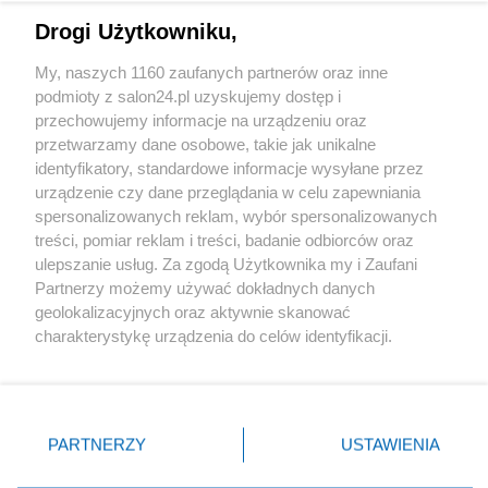
Drogi Użytkowniku,
Sport
My, naszych 1160 zaufanych partnerów oraz inne
podmioty z salon24.pl uzyskujemy dostęp i
Społeczeństwo
przechowujemy informacje na urządzeniu oraz
przetwarzamy dane osobowe, takie jak unikalne
Kultura
identyfikatory, standardowe informacje wysyłane przez
urządzenie czy dane przeglądania w celu zapewniania
spersonalizowanych reklam, wybór spersonalizowanych
treści, pomiar reklam i treści, badanie odbiorców oraz
ulepszanie usług. Za zgodą Użytkownika my i Zaufani
X
Facebook
Instagram
Youtube
Partnerzy możemy używać dokładnych danych
geolokalizacyjnych oraz aktywnie skanować
charakterystykę urządzenia do celów identyfikacji.
Web Content Media sp. z o. o. © 2022
Ponieważ cenimy Twoją prywatność, prosimy o zgodę na
korzystanie z tych technologii poprzez kliknięcie
„Akceptuję”. Zgoda jest dobrowolna i zawsze możesz ją
Pomoc
O nas
Praca
Reklama
Kontakt
zmienić/wycofać klikając przycisk ustawień prywatności
PARTNERZY
USTAWIENIA
znajdujący się w lewym dolnym rogu strony
. Niektóre
rodzaje przetwarzania danych nie wymagają zgody