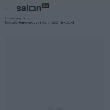
Strona główna
Opętanie, terror, upadek świata i siedmiu kościołów: Possessed / Terrorizer - Relacja