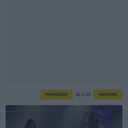
42 z 49
POPRZEDNIE
NASTĘPNE