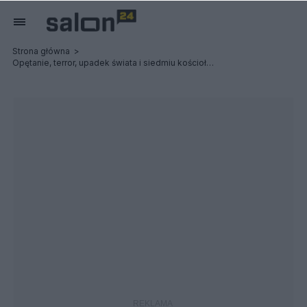
Strona główna
Opętanie, terror, upadek świata i siedmiu kościołów: Possessed / Terrorizer - Relacja