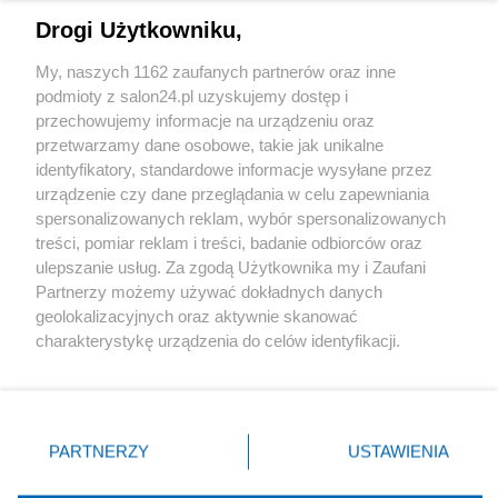
Drogi Użytkowniku,
Sport
My, naszych 1162 zaufanych partnerów oraz inne
podmioty z salon24.pl uzyskujemy dostęp i
Społeczeństwo
przechowujemy informacje na urządzeniu oraz
przetwarzamy dane osobowe, takie jak unikalne
Kultura
identyfikatory, standardowe informacje wysyłane przez
urządzenie czy dane przeglądania w celu zapewniania
spersonalizowanych reklam, wybór spersonalizowanych
treści, pomiar reklam i treści, badanie odbiorców oraz
ulepszanie usług. Za zgodą Użytkownika my i Zaufani
X
Facebook
Instagram
Youtube
Partnerzy możemy używać dokładnych danych
geolokalizacyjnych oraz aktywnie skanować
charakterystykę urządzenia do celów identyfikacji.
Web Content Media sp. z o. o. © 2022
Ponieważ cenimy Twoją prywatność, prosimy o zgodę na
korzystanie z tych technologii poprzez kliknięcie
„Akceptuję”. Zgoda jest dobrowolna i zawsze możesz ją
Pomoc
O nas
Praca
Reklama
Kontakt
zmienić/wycofać klikając przycisk ustawień prywatności
PARTNERZY
USTAWIENIA
znajdujący się w lewym dolnym rogu strony
. Niektóre
rodzaje przetwarzania danych nie wymagają zgody