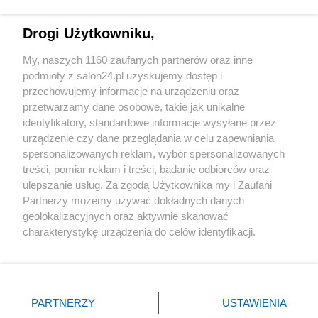
Technologie
Drogi Użytkowniku,
Sport
My, naszych 1160 zaufanych partnerów oraz inne
podmioty z salon24.pl uzyskujemy dostęp i
Społeczeństwo
przechowujemy informacje na urządzeniu oraz
przetwarzamy dane osobowe, takie jak unikalne
Kultura
identyfikatory, standardowe informacje wysyłane przez
urządzenie czy dane przeglądania w celu zapewniania
spersonalizowanych reklam, wybór spersonalizowanych
treści, pomiar reklam i treści, badanie odbiorców oraz
ulepszanie usług. Za zgodą Użytkownika my i Zaufani
X
Facebook
Instagram
Youtube
Partnerzy możemy używać dokładnych danych
geolokalizacyjnych oraz aktywnie skanować
charakterystykę urządzenia do celów identyfikacji.
Web Content Media sp. z o. o. © 2022
Ponieważ cenimy Twoją prywatność, prosimy o zgodę na
korzystanie z tych technologii poprzez kliknięcie
„Akceptuję”. Zgoda jest dobrowolna i zawsze możesz ją
Pomoc
O nas
Praca
Reklama
Kontakt
zmienić/wycofać klikając przycisk ustawień prywatności
PARTNERZY
USTAWIENIA
znajdujący się w lewym dolnym rogu strony
. Niektóre