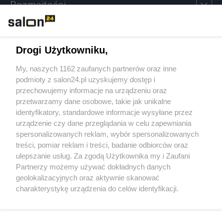
Rozmaitości
Technologie
Drogi Użytkowniku,
Sport
My, naszych 1162 zaufanych partnerów oraz inne
podmioty z salon24.pl uzyskujemy dostęp i
Społeczeństwo
przechowujemy informacje na urządzeniu oraz
przetwarzamy dane osobowe, takie jak unikalne
Kultura
identyfikatory, standardowe informacje wysyłane przez
urządzenie czy dane przeglądania w celu zapewniania
spersonalizowanych reklam, wybór spersonalizowanych
treści, pomiar reklam i treści, badanie odbiorców oraz
ulepszanie usług. Za zgodą Użytkownika my i Zaufani
X
Facebook
Instagram
Youtube
Partnerzy możemy używać dokładnych danych
geolokalizacyjnych oraz aktywnie skanować
charakterystykę urządzenia do celów identyfikacji.
Web Content Media sp. z o. o. © 2022
Ponieważ cenimy Twoją prywatność, prosimy o zgodę na
korzystanie z tych technologii poprzez kliknięcie
„Akceptuję”. Zgoda jest dobrowolna i zawsze możesz ją