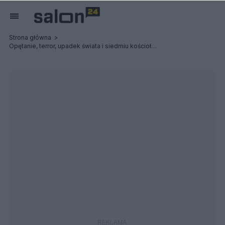
Strona główna
Opętanie, terror, upadek świata i siedmiu kościołów: Possessed / Terrorizer - Relacja