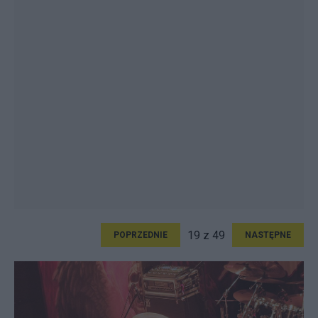
19 z 49
POPRZEDNIE
NASTĘPNE