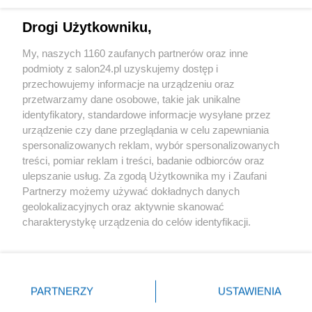
Technologie
Drogi Użytkowniku,
Sport
My, naszych 1160 zaufanych partnerów oraz inne
podmioty z salon24.pl uzyskujemy dostęp i
Społeczeństwo
przechowujemy informacje na urządzeniu oraz
przetwarzamy dane osobowe, takie jak unikalne
Kultura
identyfikatory, standardowe informacje wysyłane przez
urządzenie czy dane przeglądania w celu zapewniania
spersonalizowanych reklam, wybór spersonalizowanych
treści, pomiar reklam i treści, badanie odbiorców oraz
ulepszanie usług. Za zgodą Użytkownika my i Zaufani
X
Facebook
Instagram
Youtube
Partnerzy możemy używać dokładnych danych
geolokalizacyjnych oraz aktywnie skanować
charakterystykę urządzenia do celów identyfikacji.
Web Content Media sp. z o. o. © 2022
Ponieważ cenimy Twoją prywatność, prosimy o zgodę na
korzystanie z tych technologii poprzez kliknięcie
„Akceptuję”. Zgoda jest dobrowolna i zawsze możesz ją
Pomoc
O nas
Praca
Reklama
Kontakt
zmienić/wycofać klikając przycisk ustawień prywatności
PARTNERZY
USTAWIENIA
znajdujący się w lewym dolnym rogu strony
. Niektóre