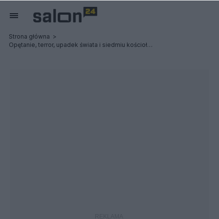
Strona główna
Opętanie, terror, upadek świata i siedmiu kościołów: Possessed / Terrorizer - Relacja