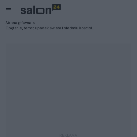
Strona główna
Opętanie, terror, upadek świata i siedmiu kościołów: Possessed / Terrorizer - Relacja