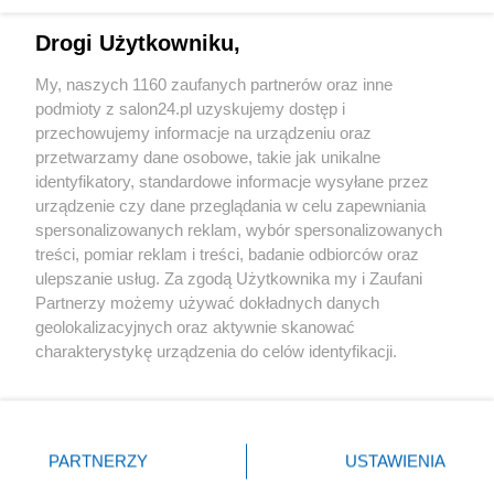
Technologie
Drogi Użytkowniku,
Sport
My, naszych 1160 zaufanych partnerów oraz inne
podmioty z salon24.pl uzyskujemy dostęp i
Społeczeństwo
przechowujemy informacje na urządzeniu oraz
przetwarzamy dane osobowe, takie jak unikalne
Kultura
identyfikatory, standardowe informacje wysyłane przez
urządzenie czy dane przeglądania w celu zapewniania
spersonalizowanych reklam, wybór spersonalizowanych
treści, pomiar reklam i treści, badanie odbiorców oraz
ulepszanie usług. Za zgodą Użytkownika my i Zaufani
X
Facebook
Instagram
Youtube
Partnerzy możemy używać dokładnych danych
geolokalizacyjnych oraz aktywnie skanować
charakterystykę urządzenia do celów identyfikacji.
Web Content Media sp. z o. o. © 2022
Ponieważ cenimy Twoją prywatność, prosimy o zgodę na
korzystanie z tych technologii poprzez kliknięcie
„Akceptuję”. Zgoda jest dobrowolna i zawsze możesz ją
Pomoc
O nas
Praca
Reklama
Kontakt
zmienić/wycofać klikając przycisk ustawień prywatności
PARTNERZY
USTAWIENIA
znajdujący się w lewym dolnym rogu strony
. Niektóre