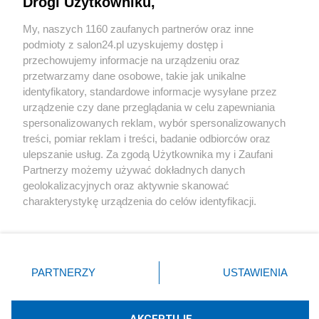
Drogi Użytkowniku,
Sport
My, naszych 1160 zaufanych partnerów oraz inne
podmioty z salon24.pl uzyskujemy dostęp i
Społeczeństwo
przechowujemy informacje na urządzeniu oraz
przetwarzamy dane osobowe, takie jak unikalne
Kultura
identyfikatory, standardowe informacje wysyłane przez
urządzenie czy dane przeglądania w celu zapewniania
spersonalizowanych reklam, wybór spersonalizowanych
treści, pomiar reklam i treści, badanie odbiorców oraz
ulepszanie usług. Za zgodą Użytkownika my i Zaufani
X
Facebook
Instagram
Youtube
Partnerzy możemy używać dokładnych danych
geolokalizacyjnych oraz aktywnie skanować
charakterystykę urządzenia do celów identyfikacji.
Web Content Media sp. z o. o. © 2022
Ponieważ cenimy Twoją prywatność, prosimy o zgodę na
korzystanie z tych technologii poprzez kliknięcie
„Akceptuję”. Zgoda jest dobrowolna i zawsze możesz ją
Pomoc
O nas
Praca
Reklama
Kontakt
zmienić/wycofać klikając przycisk ustawień prywatności
PARTNERZY
USTAWIENIA
znajdujący się w lewym dolnym rogu strony
. Niektóre
rodzaje przetwarzania danych nie wymagają zgody
użytkownika, ale masz prawo sprzeciwić się takiemu