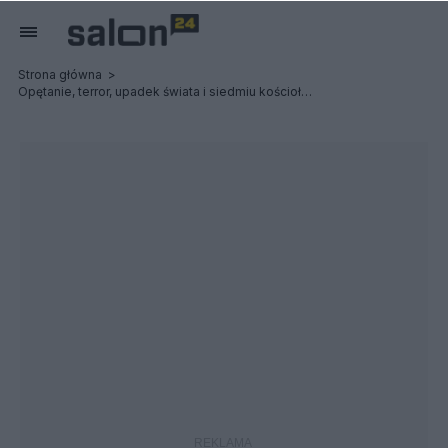
Strona główna
Opętanie, terror, upadek świata i siedmiu kościołów: Possessed / Terrorizer - Relacja