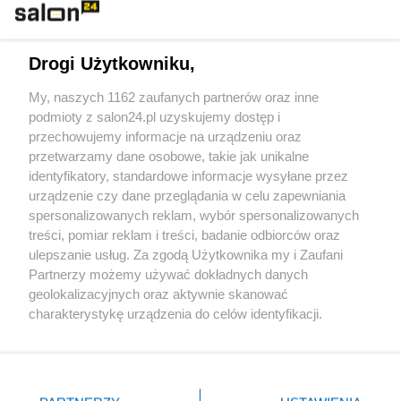
Technologie
Drogi Użytkowniku,
Sport
My, naszych 1162 zaufanych partnerów oraz inne
podmioty z salon24.pl uzyskujemy dostęp i
Społeczeństwo
przechowujemy informacje na urządzeniu oraz
przetwarzamy dane osobowe, takie jak unikalne
Kultura
identyfikatory, standardowe informacje wysyłane przez
urządzenie czy dane przeglądania w celu zapewniania
spersonalizowanych reklam, wybór spersonalizowanych
treści, pomiar reklam i treści, badanie odbiorców oraz
ulepszanie usług. Za zgodą Użytkownika my i Zaufani
X
Facebook
Instagram
Youtube
Partnerzy możemy używać dokładnych danych
geolokalizacyjnych oraz aktywnie skanować
charakterystykę urządzenia do celów identyfikacji.
Web Content Media sp. z o. o. © 2022
Ponieważ cenimy Twoją prywatność, prosimy o zgodę na
korzystanie z tych technologii poprzez kliknięcie
„Akceptuję”. Zgoda jest dobrowolna i zawsze możesz ją
Pomoc
O nas
Praca
Reklama
Kontakt
zmienić/wycofać klikając przycisk ustawień prywatności