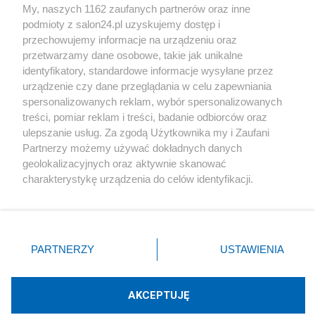
My, naszych 1162 zaufanych partnerów oraz inne
podmioty z salon24.pl uzyskujemy dostęp i
Społeczeństwo
przechowujemy informacje na urządzeniu oraz
przetwarzamy dane osobowe, takie jak unikalne
Kultura
identyfikatory, standardowe informacje wysyłane przez
urządzenie czy dane przeglądania w celu zapewniania
spersonalizowanych reklam, wybór spersonalizowanych
treści, pomiar reklam i treści, badanie odbiorców oraz
ulepszanie usług. Za zgodą Użytkownika my i Zaufani
X
Facebook
Instagram
Youtube
Partnerzy możemy używać dokładnych danych
geolokalizacyjnych oraz aktywnie skanować
charakterystykę urządzenia do celów identyfikacji.
Web Content Media sp. z o. o. © 2022
Ponieważ cenimy Twoją prywatność, prosimy o zgodę na
korzystanie z tych technologii poprzez kliknięcie
„Akceptuję”. Zgoda jest dobrowolna i zawsze możesz ją
Pomoc
O nas
Praca
Reklama
Kontakt
zmienić/wycofać klikając przycisk ustawień prywatności
PARTNERZY
USTAWIENIA
znajdujący się w lewym dolnym rogu strony
. Niektóre
rodzaje przetwarzania danych nie wymagają zgody
użytkownika, ale masz prawo sprzeciwić się takiemu
AKCEPTUJĘ
przetwarzaniu. Preferencje będą miały zastosowania tylko
Technologię dostarcza:
W3media.pl