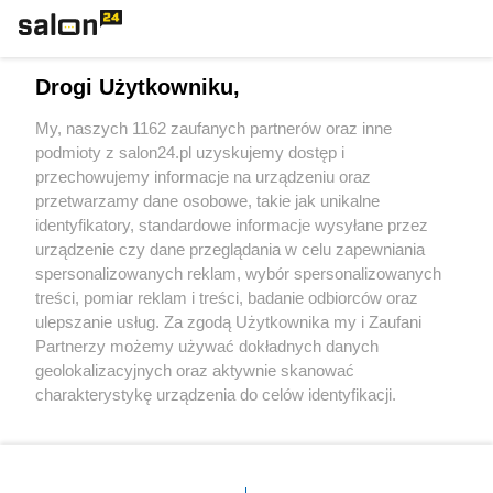
Technologie
Drogi Użytkowniku,
Sport
My, naszych 1162 zaufanych partnerów oraz inne
podmioty z salon24.pl uzyskujemy dostęp i
Społeczeństwo
przechowujemy informacje na urządzeniu oraz
przetwarzamy dane osobowe, takie jak unikalne
Kultura
identyfikatory, standardowe informacje wysyłane przez
urządzenie czy dane przeglądania w celu zapewniania
spersonalizowanych reklam, wybór spersonalizowanych
treści, pomiar reklam i treści, badanie odbiorców oraz
ulepszanie usług. Za zgodą Użytkownika my i Zaufani
X
Facebook
Instagram
Youtube
Partnerzy możemy używać dokładnych danych
geolokalizacyjnych oraz aktywnie skanować
charakterystykę urządzenia do celów identyfikacji.
Web Content Media sp. z o. o. © 2022
Ponieważ cenimy Twoją prywatność, prosimy o zgodę na
korzystanie z tych technologii poprzez kliknięcie
„Akceptuję”. Zgoda jest dobrowolna i zawsze możesz ją
Pomoc
O nas
Praca
Reklama
Kontakt
zmienić/wycofać klikając przycisk ustawień prywatności