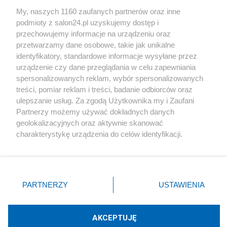
Sport
My, naszych 1160 zaufanych partnerów oraz inne
podmioty z salon24.pl uzyskujemy dostęp i
Społeczeństwo
przechowujemy informacje na urządzeniu oraz
przetwarzamy dane osobowe, takie jak unikalne
Kultura
identyfikatory, standardowe informacje wysyłane przez
urządzenie czy dane przeglądania w celu zapewniania
spersonalizowanych reklam, wybór spersonalizowanych
treści, pomiar reklam i treści, badanie odbiorców oraz
ulepszanie usług. Za zgodą Użytkownika my i Zaufani
X
Facebook
Instagram
Youtube
Partnerzy możemy używać dokładnych danych
geolokalizacyjnych oraz aktywnie skanować
charakterystykę urządzenia do celów identyfikacji.
Web Content Media sp. z o. o. © 2022
Ponieważ cenimy Twoją prywatność, prosimy o zgodę na
korzystanie z tych technologii poprzez kliknięcie
„Akceptuję”. Zgoda jest dobrowolna i zawsze możesz ją
Pomoc
O nas
Praca
Reklama
Kontakt
zmienić/wycofać klikając przycisk ustawień prywatności
PARTNERZY
USTAWIENIA
znajdujący się w lewym dolnym rogu strony
. Niektóre
rodzaje przetwarzania danych nie wymagają zgody
użytkownika, ale masz prawo sprzeciwić się takiemu
AKCEPTUJĘ
przetwarzaniu. Preferencje będą miały zastosowania tylko