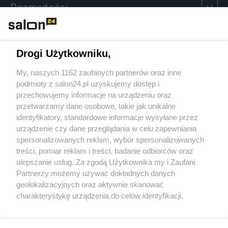
Rozmaitości
Technologie
Drogi Użytkowniku,
Sport
My, naszych 1162 zaufanych partnerów oraz inne
podmioty z salon24.pl uzyskujemy dostęp i
Społeczeństwo
przechowujemy informacje na urządzeniu oraz
przetwarzamy dane osobowe, takie jak unikalne
Kultura
identyfikatory, standardowe informacje wysyłane przez
urządzenie czy dane przeglądania w celu zapewniania
spersonalizowanych reklam, wybór spersonalizowanych
treści, pomiar reklam i treści, badanie odbiorców oraz
ulepszanie usług. Za zgodą Użytkownika my i Zaufani
X
Facebook
Instagram
Youtube
Partnerzy możemy używać dokładnych danych
geolokalizacyjnych oraz aktywnie skanować
charakterystykę urządzenia do celów identyfikacji.
Web Content Media sp. z o. o. © 2022
Ponieważ cenimy Twoją prywatność, prosimy o zgodę na
korzystanie z tych technologii poprzez kliknięcie