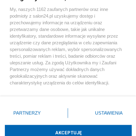
Sport
My, naszych 1162 zaufanych partnerów oraz inne
podmioty z salon24.pl uzyskujemy dostęp i
Społeczeństwo
przechowujemy informacje na urządzeniu oraz
przetwarzamy dane osobowe, takie jak unikalne
Kultura
identyfikatory, standardowe informacje wysyłane przez
urządzenie czy dane przeglądania w celu zapewniania
spersonalizowanych reklam, wybór spersonalizowanych
treści, pomiar reklam i treści, badanie odbiorców oraz
ulepszanie usług. Za zgodą Użytkownika my i Zaufani
X
Facebook
Instagram
Youtube
Partnerzy możemy używać dokładnych danych
geolokalizacyjnych oraz aktywnie skanować
charakterystykę urządzenia do celów identyfikacji.
Web Content Media sp. z o. o. © 2022
Ponieważ cenimy Twoją prywatność, prosimy o zgodę na
korzystanie z tych technologii poprzez kliknięcie
„Akceptuję”. Zgoda jest dobrowolna i zawsze możesz ją
Pomoc
O nas
Praca
Reklama
Kontakt
zmienić/wycofać klikając przycisk ustawień prywatności
PARTNERZY
USTAWIENIA
znajdujący się w lewym dolnym rogu strony
. Niektóre
rodzaje przetwarzania danych nie wymagają zgody
użytkownika, ale masz prawo sprzeciwić się takiemu
AKCEPTUJĘ