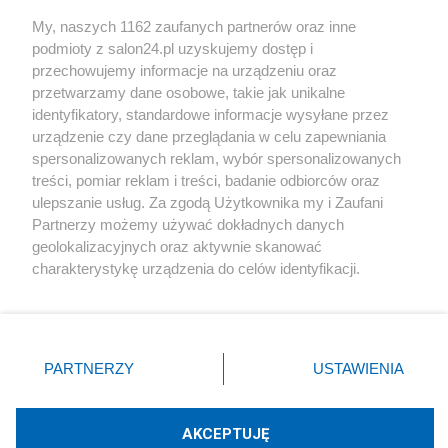
Sport
My, naszych 1162 zaufanych partnerów oraz inne
podmioty z salon24.pl uzyskujemy dostęp i
Społeczeństwo
przechowujemy informacje na urządzeniu oraz
przetwarzamy dane osobowe, takie jak unikalne
Kultura
identyfikatory, standardowe informacje wysyłane przez
urządzenie czy dane przeglądania w celu zapewniania
spersonalizowanych reklam, wybór spersonalizowanych
treści, pomiar reklam i treści, badanie odbiorców oraz
ulepszanie usług. Za zgodą Użytkownika my i Zaufani
X
Facebook
Instagram
Youtube
Partnerzy możemy używać dokładnych danych
geolokalizacyjnych oraz aktywnie skanować
charakterystykę urządzenia do celów identyfikacji.
Web Content Media sp. z o. o. © 2022
Ponieważ cenimy Twoją prywatność, prosimy o zgodę na
korzystanie z tych technologii poprzez kliknięcie
„Akceptuję”. Zgoda jest dobrowolna i zawsze możesz ją
Pomoc
O nas
Praca
Reklama
Kontakt
zmienić/wycofać klikając przycisk ustawień prywatności
PARTNERZY
USTAWIENIA
znajdujący się w lewym dolnym rogu strony
. Niektóre
rodzaje przetwarzania danych nie wymagają zgody
użytkownika, ale masz prawo sprzeciwić się takiemu
AKCEPTUJĘ