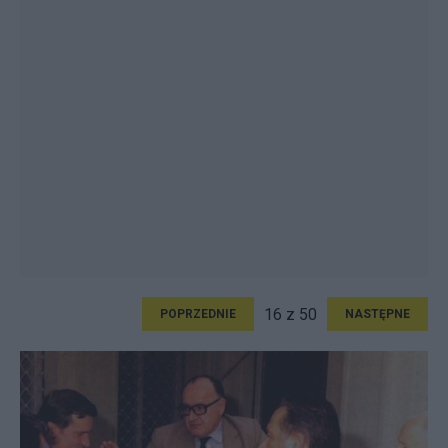
16 z 50
POPRZEDNIE
NASTĘPNE