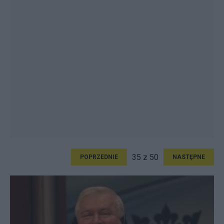
35 z 50
POPRZEDNIE
NASTĘPNE