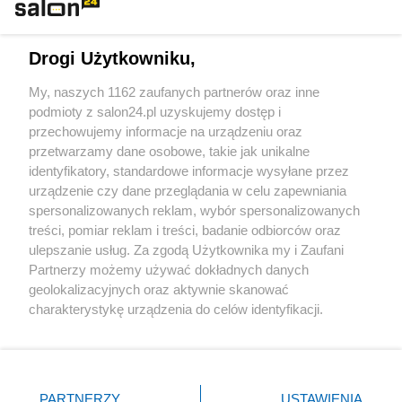
Technologie
Drogi Użytkowniku,
Sport
My, naszych 1162 zaufanych partnerów oraz inne
podmioty z salon24.pl uzyskujemy dostęp i
Społeczeństwo
przechowujemy informacje na urządzeniu oraz
przetwarzamy dane osobowe, takie jak unikalne
Kultura
identyfikatory, standardowe informacje wysyłane przez
urządzenie czy dane przeglądania w celu zapewniania
spersonalizowanych reklam, wybór spersonalizowanych
treści, pomiar reklam i treści, badanie odbiorców oraz
ulepszanie usług. Za zgodą Użytkownika my i Zaufani
X
Facebook
Instagram
Youtube
Partnerzy możemy używać dokładnych danych
geolokalizacyjnych oraz aktywnie skanować
charakterystykę urządzenia do celów identyfikacji.
Web Content Media sp. z o. o. © 2022
Ponieważ cenimy Twoją prywatność, prosimy o zgodę na
korzystanie z tych technologii poprzez kliknięcie
„Akceptuję”. Zgoda jest dobrowolna i zawsze możesz ją
Pomoc
O nas
Praca
Reklama
Kontakt
zmienić/wycofać klikając przycisk ustawień prywatności
PARTNERZY
USTAWIENIA