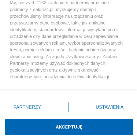
My, naszych 1162 zaufanych partnerów oraz inne
podmioty z salon24.pl uzyskujemy dostęp i
Społeczeństwo
przechowujemy informacje na urządzeniu oraz
przetwarzamy dane osobowe, takie jak unikalne
Kultura
identyfikatory, standardowe informacje wysyłane przez
urządzenie czy dane przeglądania w celu zapewniania
spersonalizowanych reklam, wybór spersonalizowanych
treści, pomiar reklam i treści, badanie odbiorców oraz
ulepszanie usług. Za zgodą Użytkownika my i Zaufani
X
Facebook
Instagram
Youtube
Partnerzy możemy używać dokładnych danych
geolokalizacyjnych oraz aktywnie skanować
charakterystykę urządzenia do celów identyfikacji.
Web Content Media sp. z o. o. © 2022
Ponieważ cenimy Twoją prywatność, prosimy o zgodę na
korzystanie z tych technologii poprzez kliknięcie
„Akceptuję”. Zgoda jest dobrowolna i zawsze możesz ją
Pomoc
O nas
Praca
Reklama
Kontakt
zmienić/wycofać klikając przycisk ustawień prywatności
PARTNERZY
USTAWIENIA
znajdujący się w lewym dolnym rogu strony
. Niektóre
rodzaje przetwarzania danych nie wymagają zgody
użytkownika, ale masz prawo sprzeciwić się takiemu
AKCEPTUJĘ
przetwarzaniu. Preferencje będą miały zastosowania tylko
Technologię dostarcza:
W3media.pl