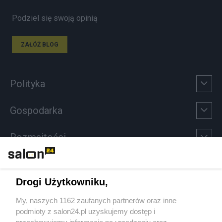
Podziel się swoją opinią
ZAŁÓŻ BLOG
Polityka
Gospodarka
Rozmaitości
Technologie
Drogi Użytkowniku,
Sport
My, naszych 1162 zaufanych partnerów oraz inne
podmioty z salon24.pl uzyskujemy dostęp i
Społeczeństwo