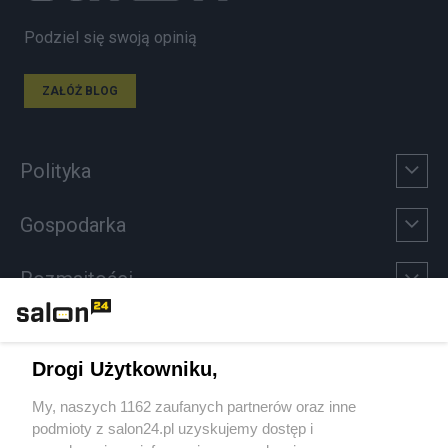
Podziel się swoją opinią
ZAŁÓŻ BLOG
Polityka
Gospodarka
Rozmaitości
Technologie
Drogi Użytkowniku,
Sport
My, naszych 1162 zaufanych partnerów oraz inne
podmioty z salon24.pl uzyskujemy dostęp i
Społeczeństwo