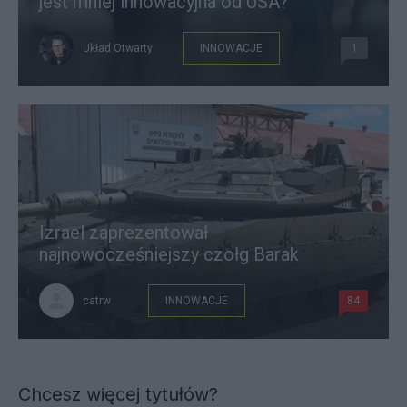
jest mniej innowacyjna od USA?
Układ Otwarty
INNOWACJE
1
Izrael zaprezentował
najnowocześniejszy czołg Barak
catrw
INNOWACJE
84
Chcesz więcej tytułów?