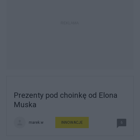
Prezenty pod choinkę od Elona
Muska
marek.w
INNOWACJE
6