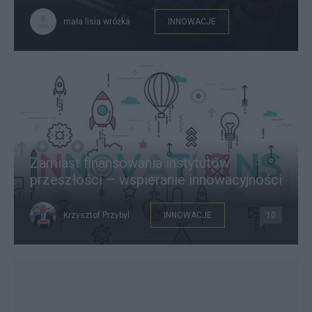
mała lisia wróżka
INNOWACJE
Zamiast finansowania instytutów
przeszłości – wspieranie innowacyjności
Krzysztof Przybyl
INNOWACJE
10