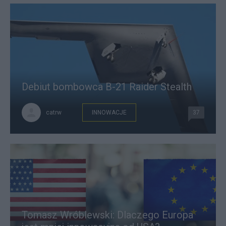
Debiut bombowca B-21 Raider Stealth
catrw
INNOWACJE
37
Tomasz Wróblewski: Dlaczego Europa