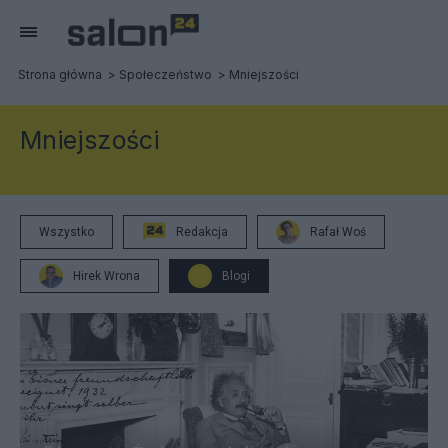
Strona główna
Społeczeństwo
Mniejszości
Mniejszości
Wszystko
Redakcja
Rafał Woś
Hirek Wrona
Blogi