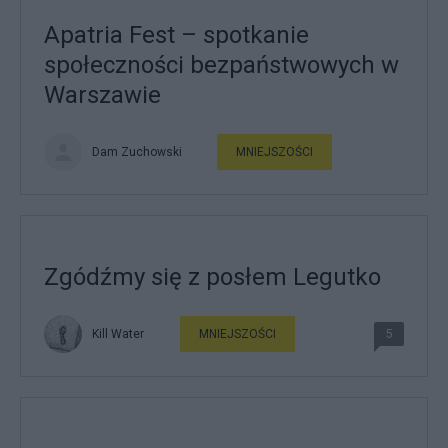
Apatria Fest – spotkanie
społeczności bezpaństwowych w
Warszawie
Dam Zuchowski
MNIEJSZOŚCI
Zgódźmy się z posłem Legutko
Kill Water
MNIEJSZOŚCI
5