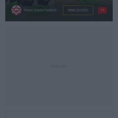
Forum Żydów Polskich
MNIEJSZOŚCI
79