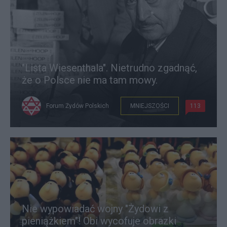
"Lista Wiesenthala". Nietrudno zgadnąć,
że o Polsce nie ma tam mowy.
Forum Żydów Polskich
MNIEJSZOŚCI
113
Nie wypowiadać wojny "Żydowi z
pieniążkiem"! Obi wycofuje obrazki