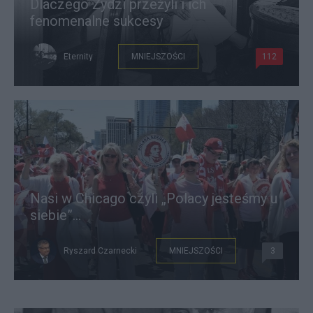
Dlaczego Żydzi przeżyli i ich
fenomenalne sukcesy
Eternity
MNIEJSZOŚCI
112
Nasi w Chicago czyli „Polacy jesteśmy u
siebie”...
Ryszard Czarnecki
MNIEJSZOŚCI
3