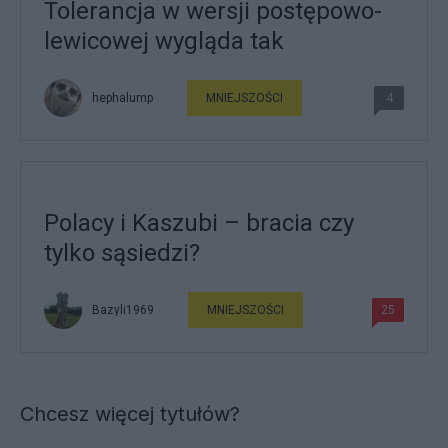
Tolerancja w wersji postępowo-
lewicowej wygląda tak
hephalump
MNIEJSZOŚCI
4
Polacy i Kaszubi – bracia czy
tylko sąsiedzi?
Bazyli1969
MNIEJSZOŚCI
25
Chcesz więcej tytułów?