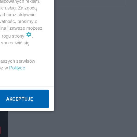
alizowanych reklam,
ie usług. Za zgodą
ych oraz aktywnie
watność, prosimy o
wolna i zawsze możesz
m rogu strony
.
sprzeciwić się
 naszych serwisów
esz w
Polityce
AKCEPTUJĘ