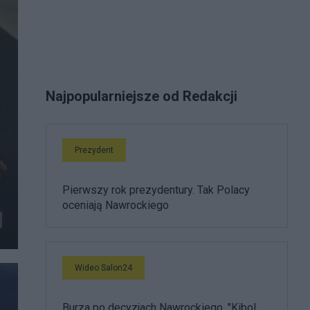
Najpopularniejsze od Redakcji
Prezydent
Pierwszy rok prezydentury. Tak Polacy
oceniają Nawrockiego
Wideo Salon24
Burza po decyzjach Nawrockiego. "Kibol