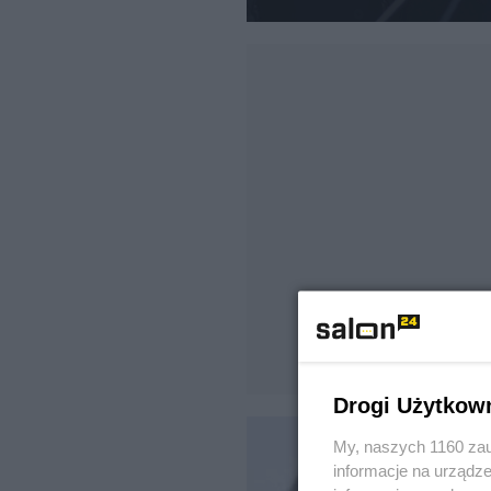
Drogi Użytkow
My, naszych 1160 zau
informacje na urządze