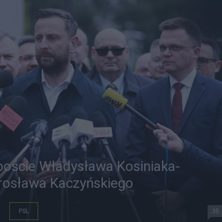
ipoście Władysława Kosiniaka-
rosława Kaczyńskiego
PSL
35