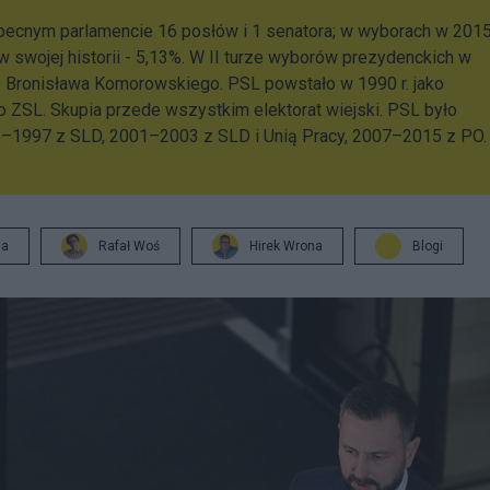
obecnym parlamencie 16 posłów i 1 senatora; w wyborach w 201
 w swojej historii - 5,13%. W II turze wyborów prezydenckich w
O Bronisława Komorowskiego. PSL powstało w 1990 r. jako
 ZSL. Skupia przede wszystkim elektorat wiejski. PSL było
93–1997 z SLD, 2001–2003 z SLD i Unią Pracy, 2007–2015 z PO
ja
Rafał Woś
Hirek Wrona
Blogi