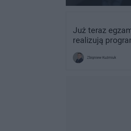
Już teraz egzam
realizują progra
Zbigniew Kuźmiuk