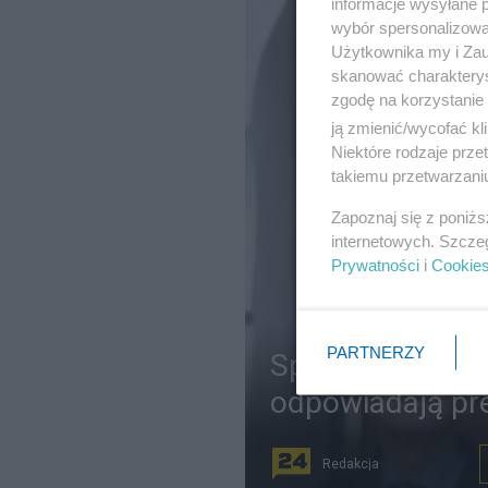
informacje wysyłane 
wybór spersonalizowan
Użytkownika my i Zau
skanować charakterys
zgodę na korzystanie 
ją zmienić/wycofać kl
Niektóre rodzaje prz
takiemu przetwarzaniu
Zapoznaj się z poniż
internetowych. Szcze
Prywatności
i
Cookie
PARTNERZY
Spór o Polskę i
odpowiadają pr
Redakcja