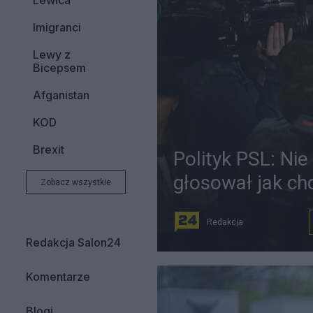
Lewica
Imigranci
Lewy z
Bicepsem
Afganistan
KOD
Brexit
Polityk PSL: Ni
głosował jak ch
Zobacz wszystkie
Redakcja
Redakcja Salon24
Komentarze
Blogi