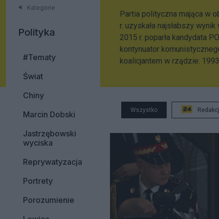
Kategorie
Partia polityczna mająca w 
r. uzyskała najsłabszy wynik
Polityka
2015 r. poparła kandydata P
kontynuator komunistycznego
#Tematy
koalicjantem w rządzie: 19
Świat
Chiny
Wszystko
Redakc
Marcin Dobski
Jastrzębowski
wyciska
Reprywatyzacja
Portrety
Porozumienie