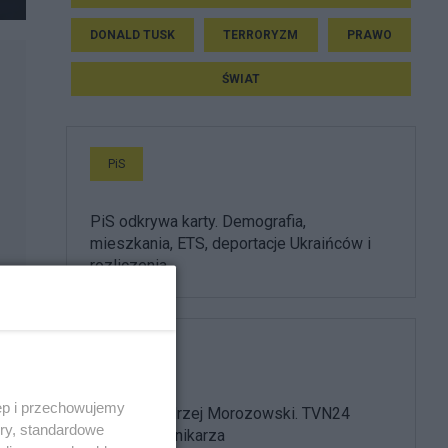
DONALD TUSK
TERRORYZM
PRAWO
ŚWIAT
PiS
PiS odkrywa karty. Demografia,
mieszkania, ETS, deportacje Ukraińców i
rozliczenia
Media
ęp i przechowujemy
Nie żyje Andrzej Morozowski. TVN24
ory, standardowe
żegna dziennikarza