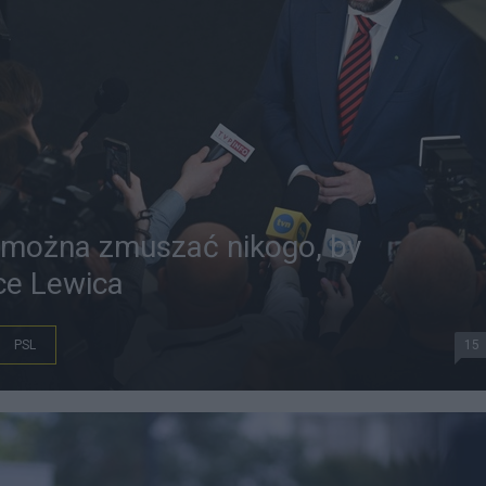
e można zmuszać nikogo, by
ce Lewica
PSL
15