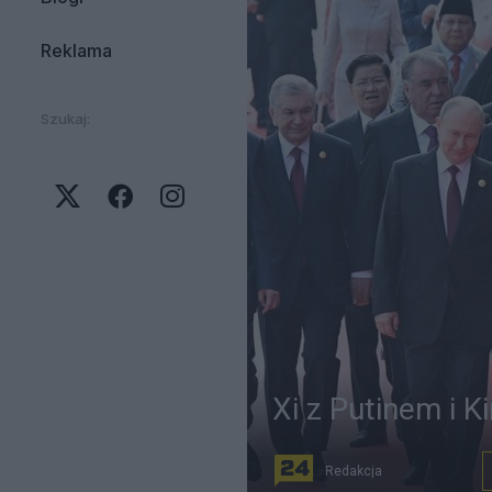
Reklama
Szukaj:
Xi z Putinem i K
Redakcja