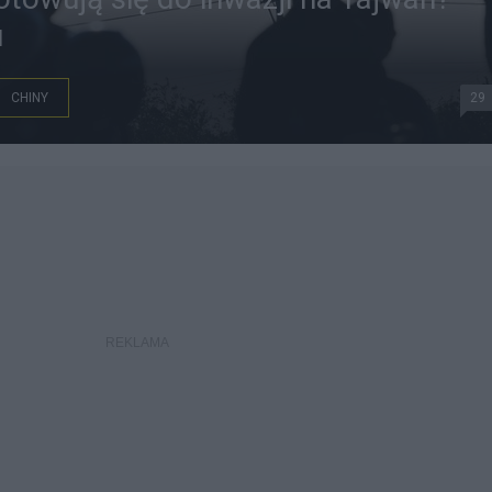
u
CHINY
29