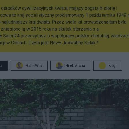
h ośrodków cywilizacyjnych świata, mający bogatą historię i
udowa to kraj socjalistyczny proklamowany 1 października 1949 r
najludniejszy kraj świata. Przez wiele lat prowadzona tam była
 zniesiono ją w 2015 roku na skutek starzenia się
 Salon24 przeczytasz o współpracy polsko-chińskiej, władzac
tuacji w Chinach. Czym jest Nowy Jedwabny Szlak?
ja
Rafał Woś
Hirek Wrona
Blogi