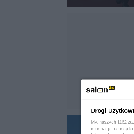
Drogi Użytkow
My, naszych 1162 zau
informacje na urządze