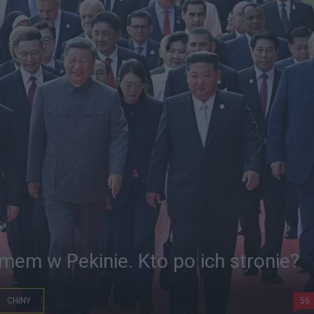
imem w Pekinie. Kto po ich stronie?
CHINY
56