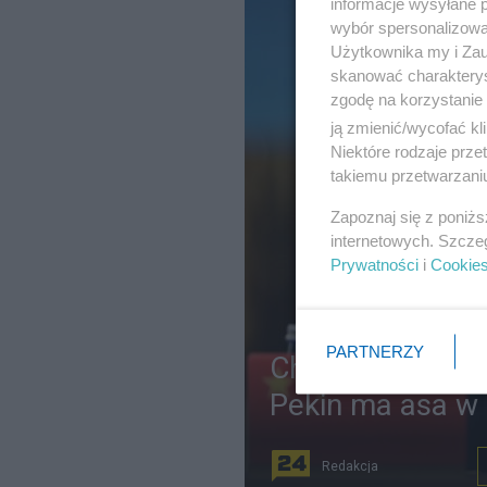
informacje wysyłane 
wybór spersonalizowan
Użytkownika my i Zau
skanować charakterys
zgodę na korzystanie 
ją zmienić/wycofać kl
Niektóre rodzaje prz
takiemu przetwarzaniu
Zapoznaj się z poniż
internetowych. Szcze
Prywatności
i
Cookie
PARTNERZY
Chiny rzuciły US
Pekin ma asa w
Redakcja