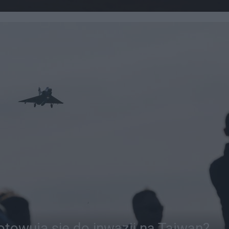
otowują się do inwazji na Tajwan?