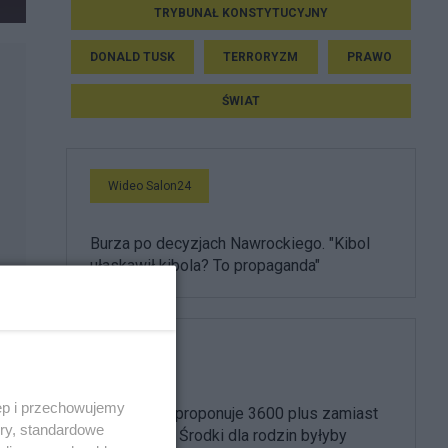
TRYBUNAŁ KONSTYTUCYJNY
DONALD TUSK
TERRORYZM
PRAWO
ŚWIAT
Wideo Salon24
Burza po decyzjach Nawrockiego. "Kibol
ułaskawił kibola? To propaganda"
800 plus
ęp i przechowujemy
Morawiecki proponuje 3600 plus zamiast
ory, standardowe
800 złotych. Środki dla rodzin byłyby