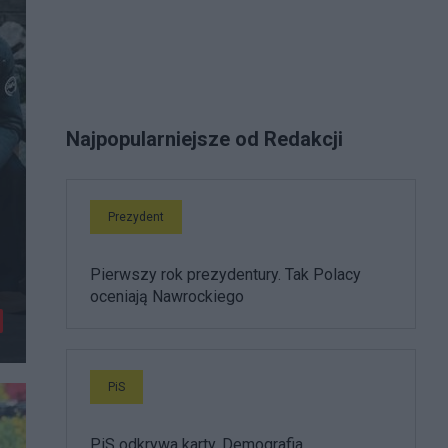
Najpopularniejsze od Redakcji
Prezydent
Pierwszy rok prezydentury. Tak Polacy
oceniają Nawrockiego
PiS
PiS odkrywa karty. Demografia,