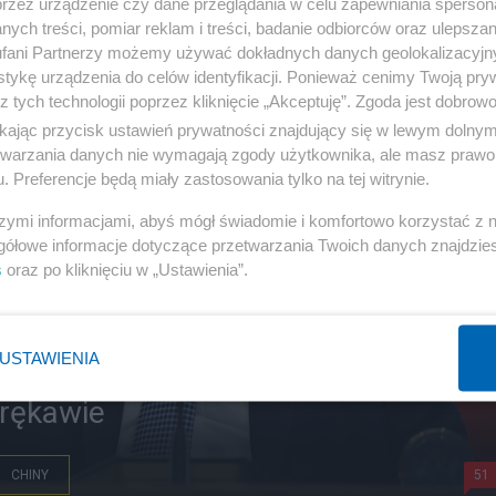
przez urządzenie czy dane przeglądania w celu zapewniania sperson
ych treści, pomiar reklam i treści, badanie odbiorców oraz ulepszan
fani Partnerzy możemy używać dokładnych danych geolokalizacyjn
tykę urządzenia do celów identyfikacji. Ponieważ cenimy Twoją pry
z tych technologii poprzez kliknięcie „Akceptuję”. Zgoda jest dobro
ikając przycisk ustawień prywatności znajdujący się w lewym dolny
etwarzania danych nie wymagają zgody użytkownika, ale masz prawo 
. Preferencje będą miały zastosowania tylko na tej witrynie.
szymi informacjami, abyś mógł świadomie i komfortowo korzystać z
gółowe informacje dotyczące przetwarzania Twoich danych znajdzi
s
oraz po kliknięciu w „Ustawienia”.
USTAWIENIA
A na kolana. Trump grozi cłami, ale
 rękawie
CHINY
51