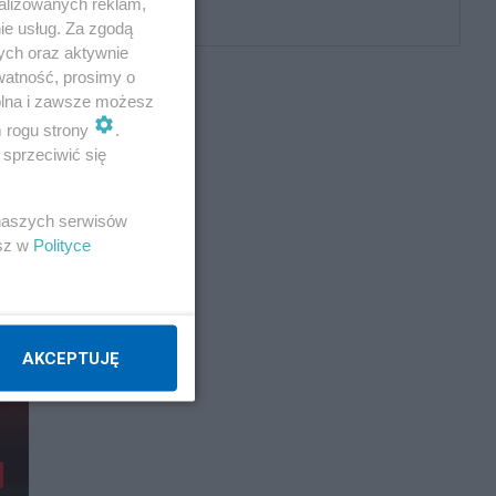
alizowanych reklam,
ogromne
ie usług. Za zgodą
ych oraz aktywnie
watność, prosimy o
wolna i zawsze możesz
m rogu strony
.
sprzeciwić się
 naszych serwisów
esz w
Polityce
AKCEPTUJĘ