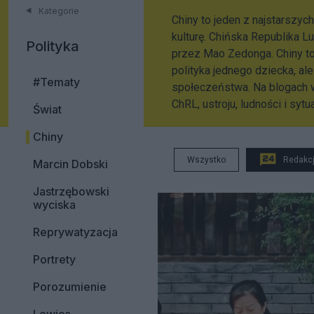
Kategorie
Chiny to jeden z najstarszyc
kulturę. Chińska Republika L
Polityka
przez Mao Zedonga. Chiny to 
polityka jednego dziecka, ale
#Tematy
społeczeństwa. Na blogach w
ChRL, ustroju, ludności i sy
Świat
Chiny
Wszystko
Redakc
Marcin Dobski
Jastrzębowski
wyciska
Reprywatyzacja
Portrety
Porozumienie