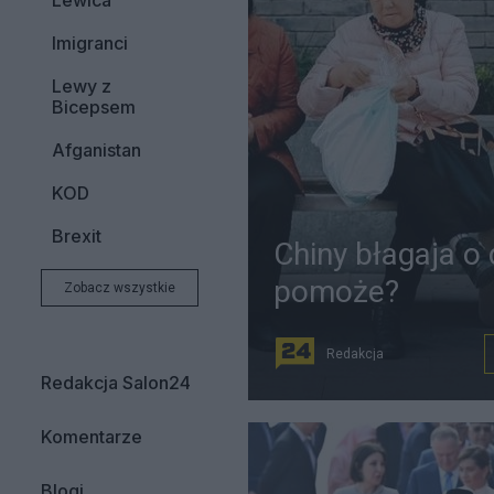
Lewica
Imigranci
Lewy z
Bicepsem
Afganistan
KOD
Brexit
Chiny błagaja o
pomoże?
Zobacz wszystkie
Redakcja
Redakcja Salon24
Komentarze
Blogi