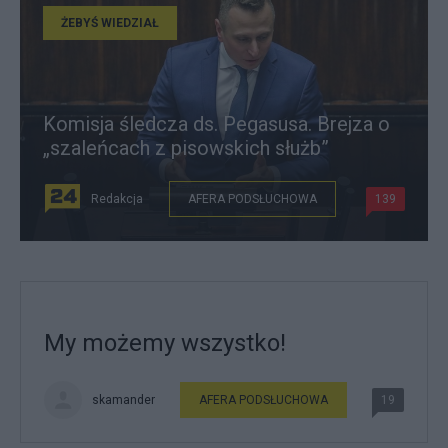
ŻEBYŚ WIEDZIAŁ
Komisja śledcza ds. Pegasusa. Brejza o
„szaleńcach z pisowskich służb”
Redakcja
AFERA PODSŁUCHOWA
139
My możemy wszystko!
skamander
AFERA PODSŁUCHOWA
19