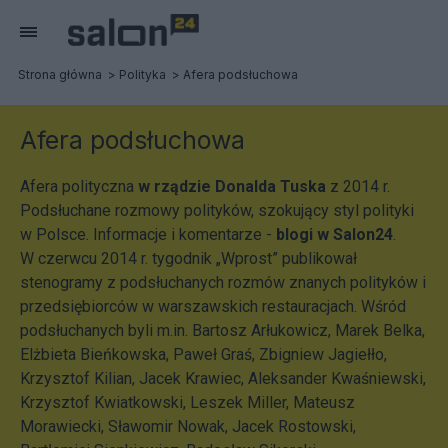
Strona główna
Polityka
Afera podsłuchowa
Afera podsłuchowa
Afera polityczna
w rządzie Donalda Tuska
z 2014 r.
Podsłuchane rozmowy polityków, szokujący styl polityki
w Polsce. Informacje i komentarze -
blogi w Salon24
.
W czerwcu 2014 r. tygodnik „Wprost” publikował
stenogramy z podsłuchanych rozmów znanych polityków i
przedsiębiorców w warszawskich restauracjach. Wśród
podsłuchanych byli m.in. Bartosz Arłukowicz, Marek Belka,
Elżbieta Bieńkowska, Paweł Graś, Zbigniew Jagiełło,
Krzysztof Kilian, Jacek Krawiec, Aleksander Kwaśniewski,
Krzysztof Kwiatkowski, Leszek Miller, Mateusz
Morawiecki, Sławomir Nowak, Jacek Rostowski,