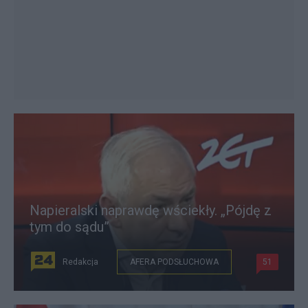
Napieralski naprawdę wściekły. „Pójdę z
tym do sądu”
Redakcja
AFERA PODSŁUCHOWA
51