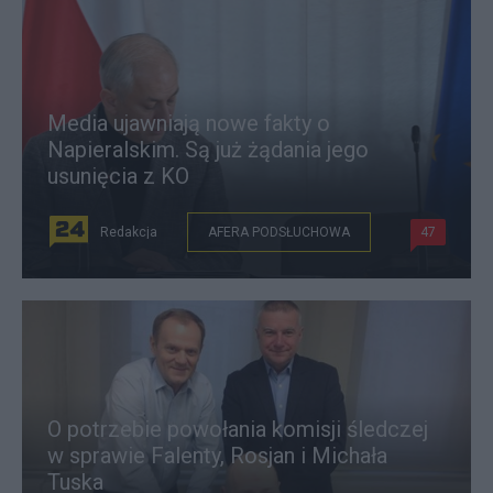
Media ujawniają nowe fakty o
Napieralskim. Są już żądania jego
usunięcia z KO
Redakcja
AFERA PODSŁUCHOWA
47
O potrzebie powołania komisji śledczej
w sprawie Falenty, Rosjan i Michała
Tuska