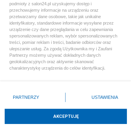
podmioty z salon24.pl uzyskujemy dostęp i
Społeczeństwo
przechowujemy informacje na urządzeniu oraz
przetwarzamy dane osobowe, takie jak unikalne
Kultura
identyfikatory, standardowe informacje wysyłane przez
urządzenie czy dane przeglądania w celu zapewniania
spersonalizowanych reklam, wybór spersonalizowanych
treści, pomiar reklam i treści, badanie odbiorców oraz
ulepszanie usług. Za zgodą Użytkownika my i Zaufani
X
Facebook
Instagram
Youtube
Partnerzy możemy używać dokładnych danych
geolokalizacyjnych oraz aktywnie skanować
charakterystykę urządzenia do celów identyfikacji.
Web Content Media sp. z o. o. © 2022
Ponieważ cenimy Twoją prywatność, prosimy o zgodę na
korzystanie z tych technologii poprzez kliknięcie
„Akceptuję”. Zgoda jest dobrowolna i zawsze możesz ją
Pomoc
O nas
Praca
Reklama
Kontakt
zmienić/wycofać klikając przycisk ustawień prywatności
PARTNERZY
USTAWIENIA
znajdujący się w lewym dolnym rogu strony
. Niektóre
rodzaje przetwarzania danych nie wymagają zgody
użytkownika, ale masz prawo sprzeciwić się takiemu
AKCEPTUJĘ
przetwarzaniu. Preferencje będą miały zastosowania tylko
Technologię dostarcza:
W3media.pl
na tej witrynie.