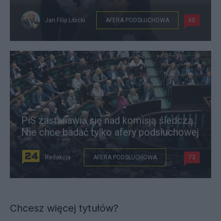
Jan Filip Libicki
AFERA PODSŁUCHOWA
60
PiS zastanawia się nad komisją śledczą.
Nie chce badać tylko afery podsłuchowej
Redakcja
AFERA PODSŁUCHOWA
73
Chcesz więcej tytułów?