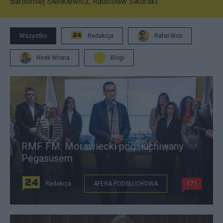
Bartłomiej Sienkiewicz, Radosław Sikorski.
Wszystko
Redakcja
Rafał Woś
Hirek Wrona
Blogi
RMF FM: Morawiecki podsłuchiwany
Pegasusem
Redakcja
AFERA PODSŁUCHOWA
171