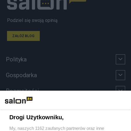
Podziel się swoją opinią
ZAŁÓŻ BLOG
Polityka
Gospodarka
Rozmaitości
Technologie
Drogi Użytkowniku,
Sport
My, naszych 1162 zaufanych partnerów oraz inne