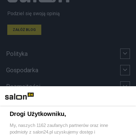
Podziel się swoją opinią
ZAŁÓŻ BLOG
Polityka
Gospodarka
Rozmaitości
Technologie
Drogi Użytkowniku,
Sport
My, naszych 1162 zaufanych partnerów oraz inne
podmioty z salon24.pl uzyskujemy dostęp i
Społeczeństwo