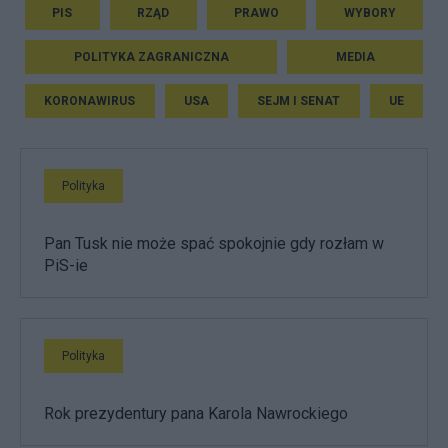
PIS
RZĄD
PRAWO
WYBORY
POLITYKA ZAGRANICZNA
MEDIA
KORONAWIRUS
USA
SEJM I SENAT
UE
Polityka
Pan Tusk nie może spać spokojnie gdy rozłam w
PiS-ie
Polityka
Rok prezydentury pana Karola Nawrockiego