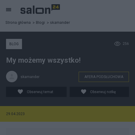
Strona główna
Blogi
skamander
256
BLOG
My możemy wszystko!
skamander
AFERA PODSŁUCHOWA
Obserwuj temat
Obserwuj notkę
29.04.2023