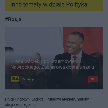
Inne tematy w dziale
Polityka
#
Rosja
Kreml wściekły po przemówieniu
Nawrockiego. Zacharowa dostała szału
Redakcja
483
Drugi Prigożyn. Zagroził Putinowi atakiem, miliony
obejrzało nagranie