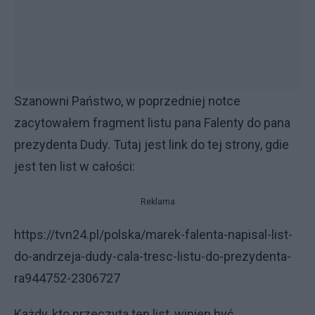
Szanowni Państwo, w poprzedniej notce
zacytowałem fragment listu pana Falenty do pana
prezydenta Dudy. Tutaj jest link do tej strony, gdie
jest ten list w całości:
Reklama
https://tvn24.pl/polska/marek-falenta-napisal-list-
do-andrzeja-dudy-cala-tresc-listu-do-prezydenta-
ra944752-2306727
Każdy, kto przeczyta ten list, winien być