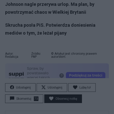
Johnson nagle przerywa urlop. Ma plan, by
powstrzymać chaos w Wielkiej Brytanii
Skrucha posła PiS. Potwierdza doniesienia
mediów o tym, że leżał pijany
Autor:
Źródło:
© Artykuł jest chroniony prawem
Redakcja
PAP
autorskim.
Udostępnij
Udostępnij
Lubię to!
Skomentuj
73
Obserwuj notkę