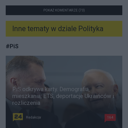
POKAŻ KOMENTARZE (73)
Inne tematy w dziale
Polityka
#
PiS
PiS odkrywa karty. Demografia,
mieszkania, ETS, deportacje Ukraińców i
rozliczenia
Redakcja
164