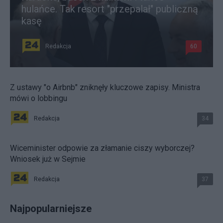
hulańce. Tak resort "przepalał" publiczną
kasę
Redakcja
60
Z ustawy "o Airbnb" zniknęły kluczowe zapisy. Ministra
mówi o lobbingu
Redakcja
34
Wiceminister odpowie za złamanie ciszy wyborczej?
Wniosek już w Sejmie
Redakcja
37
Najpopularniejsze