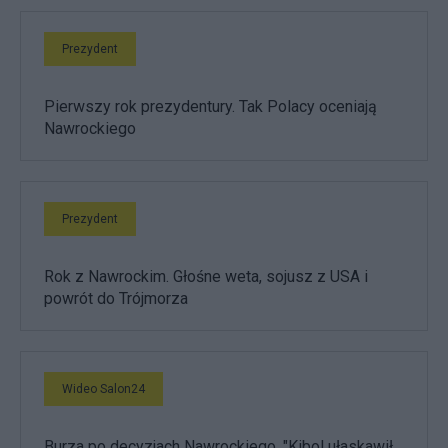
Prezydent
Pierwszy rok prezydentury. Tak Polacy oceniają
Nawrockiego
Prezydent
Rok z Nawrockim. Głośne weta, sojusz z USA i
powrót do Trójmorza
Wideo Salon24
Burza po decyzjach Nawrockiego. "Kibol ułaskawił