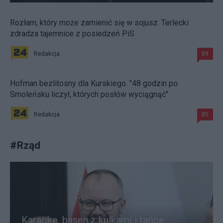
Rozłam, który może zamienić się w sojusz. Terlecki
zdradza tajemnice z posiedzeń PiS
Redakcja
89
Hofman bezlitosny dla Kurskiego. "48 godzin po
Smoleńsku liczył, których posłów wyciągnąć"
Redakcja
85
#
Rząd
Karaoke, basen z kulkami i tańce