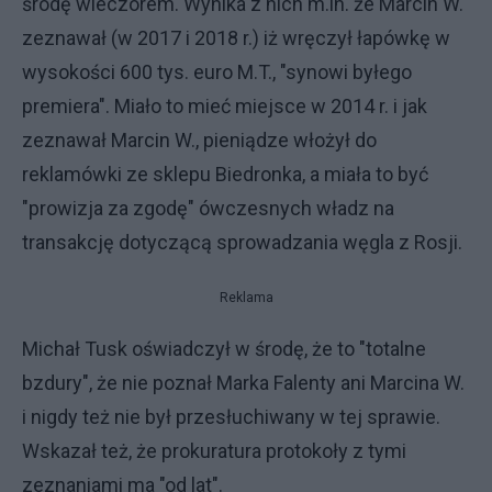
środę wieczorem. Wynika z nich m.in. że Marcin W.
zeznawał (w 2017 i 2018 r.) iż wręczył łapówkę w
wysokości 600 tys. euro M.T., "synowi byłego
premiera". Miało to mieć miejsce w 2014 r. i jak
zeznawał Marcin W., pieniądze włożył do
reklamówki ze sklepu Biedronka, a miała to być
"prowizja za zgodę" ówczesnych władz na
transakcję dotyczącą sprowadzania węgla z Rosji.
Reklama
Michał Tusk oświadczył w środę, że to "totalne
bzdury", że nie poznał Marka Falenty ani Marcina W.
i nigdy też nie był przesłuchiwany w tej sprawie.
Wskazał też, że prokuratura protokoły z tymi
zeznaniami ma "od lat".