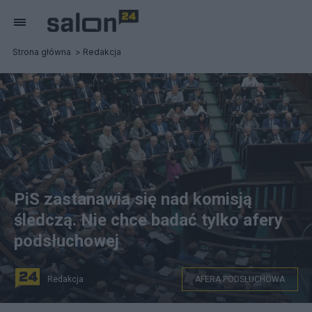
Strona główna
Redakcja
PiS zastanawia się nad komisją
śledczą. Nie chce badać tylko afery
podsłuchowej
Redakcja
AFERA PODSŁUCHOWA
PiS zastanawia się nad komisją śledczą. Fot.