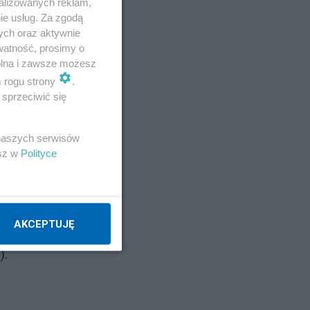
alizowanych reklam,
ie usług. Za zgodą
ych oraz aktywnie
, 9
watność, prosimy o
wolna i zawsze możesz
m rogu strony
.
sprzeciwić się
 naszych serwisów
esz w
Polityce
 -
AKCEPTUJĘ
).