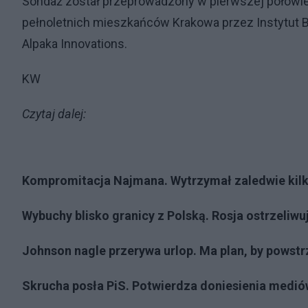
Sondaż został przeprowadzony w pierwszej połowie 
pełnoletnich mieszkańców Krakowa przez Instytut B
Alpaka Innovations.
KW
Czytaj dalej:
Kompromitacja Najmana. Wytrzymał zaledwie kilka
Wybuchy blisko granicy z Polską. Rosja ostrzeliwu
Johnson nagle przerywa urlop. Ma plan, by powstr
Skrucha posła PiS. Potwierdza doniesienia mediów 