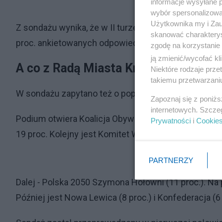
informacje wysyłane 
wybór spersonalizowan
Użytkownika my i Zau
Z sondażu wynika, że w II turze Łukasz Gibała otrzy
skanować charakterys
proc. ankietowanych odpowiedziało, że nie oddałoby 
zgodę na korzystanie 
ją zmienić/wycofać kl
A co z Radą Miasta Krakowa?
Niektóre rodzaje prz
takiemu przetwarzaniu
W sondażu zapytano też o poparcie komitetów wyb
Zapoznaj się z poniż
internetowych. Szcze
Podium otwiera Koalicja Obywatelska z wynikiem 21 p
Prywatności
i
Cookie
19 proc. Kolejny jest Komitet Wyborczy Łukasza Giba
PARTNERZY
Dalej - Polska 2050 Szymona Hołowni (11 proc.). Na
Później jest Nowa Lewica (8 proc.) i Konfederacja (6 