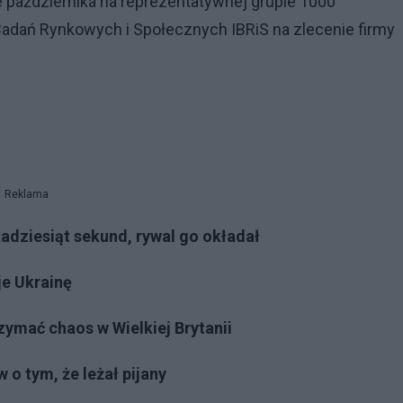
października na reprezentatywnej grupie 1000
adań Rynkowych i Społecznych IBRiS na zlecenie firmy
Reklama
dziesiąt sekund, rywal go okładał
je Ukrainę
zymać chaos w Wielkiej Brytanii
o tym, że leżał pijany