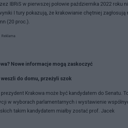
z IBRiS w pierwszej połowie października 2022 roku n
iki I tury pokazują, że krakowianie chętniej zagłosują 
n (20 proc.).
Reklama
atowa? Nowe informacje mogą zaskoczyć
weszli do domu, przeżyli szok
ny prezydent Krakowa może być kandydatem do Senatu. T
zycji w wyborach parlamentarnych i wystawienie wspólny
kich takim kandydatem miałby zostać prof. Jacek