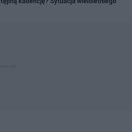
tępną kadencję? Sytuacja wieloletniego