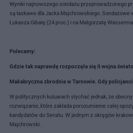
Wyniki najnowszego sondażu przeprowadzonego prze
są łaskawe dla Jacka Majchrowskiego. Sondażowe wyn
Łukasza Gibałę (24 proc.) i na Małgorzatę Wasserman
Polecamy:
Gdzie tak naprawdę rozpoczęła się II wojna świ
Makabryczna zbrodnia w Tarnowie. Gdy policjanci 
W politycznych kuluarach słychać jednak, że obec
rozwiązanie, które zakłada porozumienie całej opo
kandydatów do Senatu. W jednym z okręgów krakows
Majchrowski.