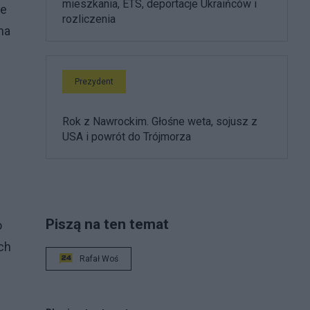
mieszkania, ETS, deportacje Ukraińców i
ie
rozliczenia
na
Prezydent
Rok z Nawrockim. Głośne weta, sojusz z
USA i powrót do Trójmorza
Piszą na ten temat
o
ch
Rafał Woś