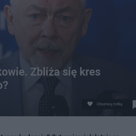
wie. Zbliża się kres
o?
Obserwuj notkę
sz Gągulski