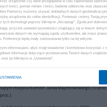
przez urządzenie czy dane przeglądania w celu zapewniania sperson
Reklama
ych treści, pomiar reklam i treści, badanie odbiorców oraz ulepszan
fani Partnerzy możemy używać dokładnych danych geolokalizacyjn
małby 60 proc. głosów, Małgorzata Wassermann - 22 proc.
tykę urządzenia do celów identyfikacji. Ponieważ cenimy Twoją pry
głosu, a 8 proc. - nie wiem/trudno powiedzieć.
z tych technologii poprzez kliknięcie „Akceptuję”. Zgoda jest dobro
ikając przycisk ustawień prywatności znajdujący się w lewym dolny
etwarzania danych nie wymagają zgody użytkownika, ale masz prawo 
. Preferencje będą miały zastosowania tylko na tej witrynie.
orczych w wyborach do Rady Miasta Krakowa.
szymi informacjami, abyś mógł świadomie i komfortowo korzystać z
gółowe informacje dotyczące przetwarzania Twoich danych znajdzi
roc. poparcia. Za nią plasuje się Prawo i Sprawiedliwość
s
oraz po kliknięciu w „Ustawienia”.
ły z 17 proc. poparcia.
Reklama
USTAWIENIA
 piątym miejscu Komitet Jacka Majchrowskiego (10 proc.
proc.).