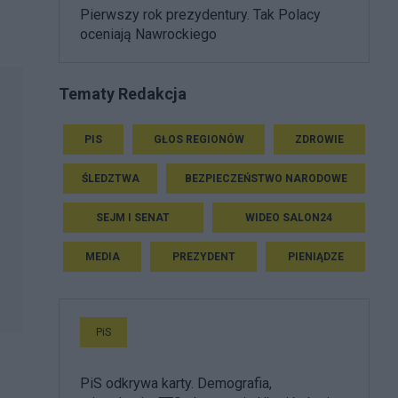
Pierwszy rok prezydentury. Tak Polacy
oceniają Nawrockiego
Tematy Redakcja
PIS
GŁOS REGIONÓW
ZDROWIE
ŚLEDZTWA
BEZPIECZEŃSTWO NARODOWE
SEJM I SENAT
WIDEO SALON24
MEDIA
PREZYDENT
PIENIĄDZE
PiS
PiS odkrywa karty. Demografia,