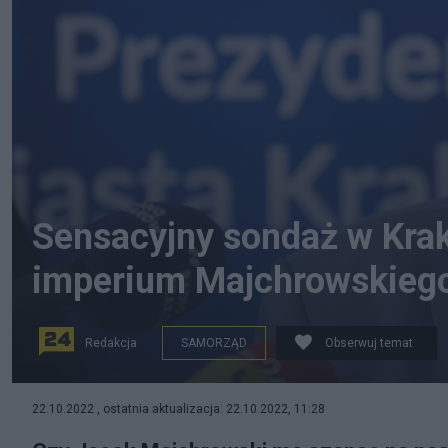
Sensacyjny sondaż w Krako
imperium Majchrowskieg
Redakcja
SAMORZĄD
Obserwuj temat
Prezydent Krakowa Jacek Majchrowski. Fot. PAP/Łuka
22.10.2022 , ostatnia aktualizacja: 22.10.2022, 11:28