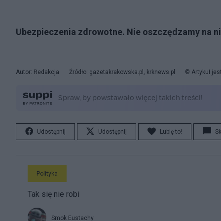
Ubezpieczenia zdrowotne. Nie oszczędzamy na ni
Autor: Redakcja
Źródło: gazetakrakowska.pl, krknews.pl
© Artykuł je
Udostępnij
Udostępnij
Lubię to!
S
Polityka
Tak się nie robi
Smok Eustachy