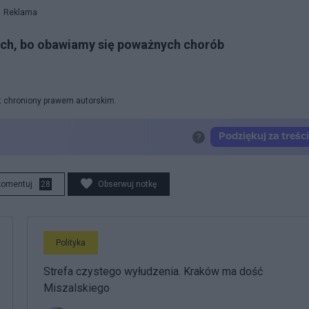
Reklama
ch, bo obawiamy się poważnych chorób
st chroniony prawem autorskim.
komentuj
28
Obserwuj notkę
Polityka
Strefa czystego wyłudzenia. Kraków ma dość
Miszalskiego