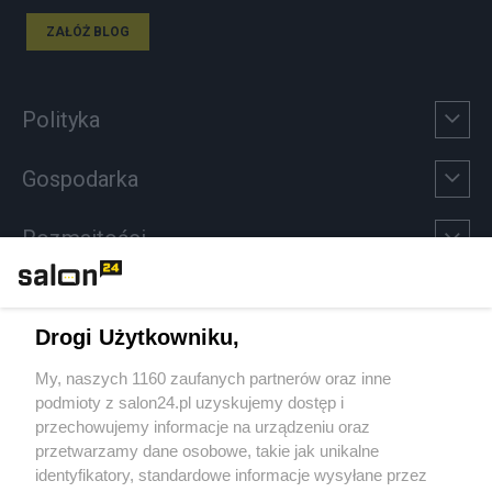
ZAŁÓŻ BLOG
Polityka
Gospodarka
Rozmaitości
Technologie
Drogi Użytkowniku,
Sport
My, naszych 1160 zaufanych partnerów oraz inne
podmioty z salon24.pl uzyskujemy dostęp i
Społeczeństwo
przechowujemy informacje na urządzeniu oraz
przetwarzamy dane osobowe, takie jak unikalne
Kultura
identyfikatory, standardowe informacje wysyłane przez