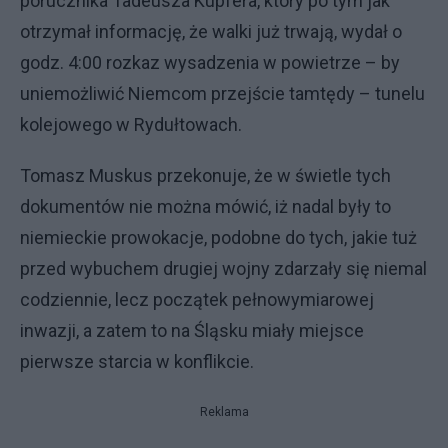
porucznika Tadeusza Kupfera, który po tym jak
otrzymał informację, że walki już trwają, wydał o
godz. 4:00 rozkaz wysadzenia w powietrze – by
uniemożliwić Niemcom przejście tamtędy – tunelu
kolejowego w Rydułtowach.
Tomasz Muskus przekonuje, że w świetle tych
dokumentów nie można mówić, iż nadal były to
niemieckie prowokacje, podobne do tych, jakie tuż
przed wybuchem drugiej wojny zdarzały się niemal
codziennie, lecz początek pełnowymiarowej
inwazji, a zatem to na Śląsku miały miejsce
pierwsze starcia w konflikcie.
Reklama