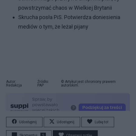
powstrzymać chaos w Wielkiej Brytanii
Skrucha posła PiS. Potwierdza doniesienia
mediów o tym, że leżał pijany
Autor:
Źródło:
© Artykuł jest chroniony prawem
Redakcja
PAP
autorskim.
Udostępnij
Udostępnij
Lubię to!
Skomentuj
5
Obserwuj notkę