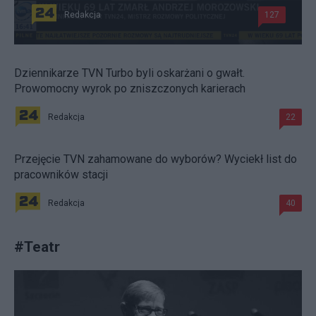
Redakcja
127
Dziennikarze TVN Turbo byli oskarżani o gwałt.
Prowomocny wyrok po zniszczonych karierach
Redakcja
22
Przejęcie TVN zahamowane do wyborów? Wyciekł list do
pracowników stacji
Redakcja
40
#
Teatr