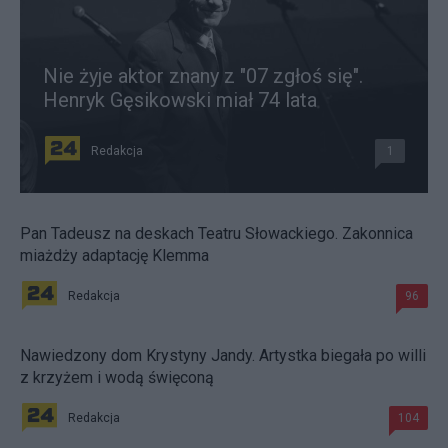
Nie żyje aktor znany z "07 zgłoś się".
Henryk Gęsikowski miał 74 lata
Redakcja
1
Pan Tadeusz na deskach Teatru Słowackiego. Zakonnica
miażdży adaptację Klemma
Redakcja
96
Nawiedzony dom Krystyny Jandy. Artystka biegała po willi
z krzyżem i wodą święconą
Redakcja
104