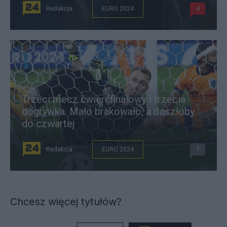
Redakcja
EURO 2024
4
Trzeci mecz ćwierćfinałowy i trzecia
dogrywka. Mało brakowało, a doszłoby
do czwartej
Redakcja
EURO 2024
7
Chcesz więcej tytułów?