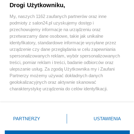
Drogi Użytkowniku,
Sport
My, naszych 1162 zaufanych partnerów oraz inne
podmioty z salon24.pl uzyskujemy dostęp i
Społeczeństwo
przechowujemy informacje na urządzeniu oraz
przetwarzamy dane osobowe, takie jak unikalne
Kultura
identyfikatory, standardowe informacje wysyłane przez
urządzenie czy dane przeglądania w celu zapewniania
spersonalizowanych reklam, wybór spersonalizowanych
treści, pomiar reklam i treści, badanie odbiorców oraz
ulepszanie usług. Za zgodą Użytkownika my i Zaufani
X
Facebook
Instagram
Youtube
Partnerzy możemy używać dokładnych danych
geolokalizacyjnych oraz aktywnie skanować
charakterystykę urządzenia do celów identyfikacji.
Web Content Media sp. z o. o. © 2022
Ponieważ cenimy Twoją prywatność, prosimy o zgodę na
korzystanie z tych technologii poprzez kliknięcie
„Akceptuję”. Zgoda jest dobrowolna i zawsze możesz ją
Pomoc
O nas
Praca
Reklama
Kontakt
zmienić/wycofać klikając przycisk ustawień prywatności
PARTNERZY
USTAWIENIA
znajdujący się w lewym dolnym rogu strony
. Niektóre
rodzaje przetwarzania danych nie wymagają zgody