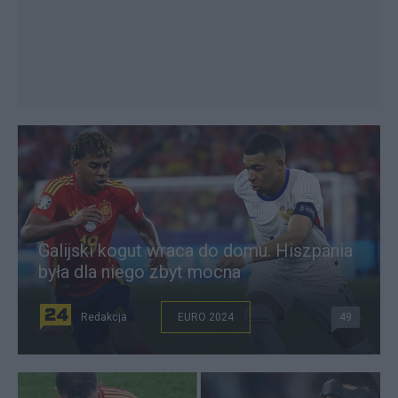
Galijski kogut wraca do domu. Hiszpania
była dla niego zbyt mocna
Redakcja
EURO 2024
49