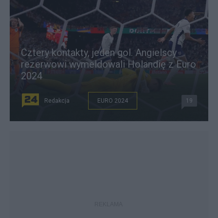
Cztery kontakty, jeden gol. Angielscy
rezerwowi wymeldowali Holandię z Euro
2024
Redakcja
EURO 2024
19