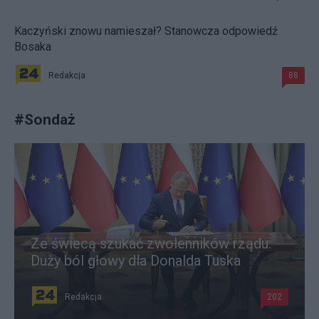
Kaczyński znowu namieszał? Stanowcza odpowiedź
Bosaka
Redakcja
88
#
Sondaż
Ze świecą szukać zwolenników rządu.
Duży ból głowy dla Donalda Tuska
Redakcja
202