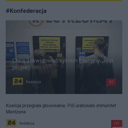
#
Konfederacja
Chcą zlikwidować system kaucyjny. Jest
projekt
Redakcja
82
Koalicja przegrała głosowanie. PiS uratowało immunitet
Mentzena
Redakcja
101