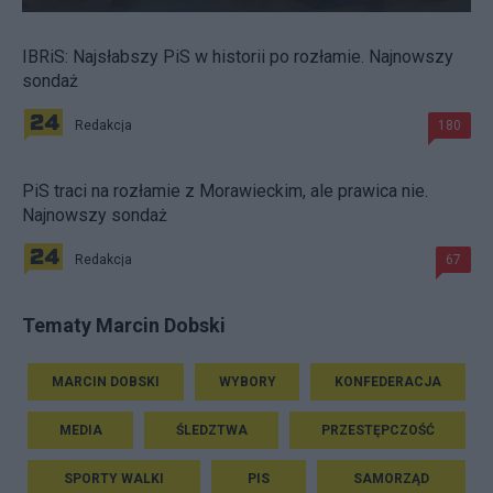
IBRiS: Najsłabszy PiS w historii po rozłamie. Najnowszy
sondaż
Redakcja
180
PiS traci na rozłamie z Morawieckim, ale prawica nie.
Najnowszy sondaż
Redakcja
67
Tematy Marcin Dobski
MARCIN DOBSKI
WYBORY
KONFEDERACJA
MEDIA
ŚLEDZTWA
PRZESTĘPCZOŚĆ
SPORTY WALKI
PIS
SAMORZĄD