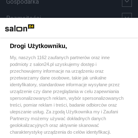
Gospodarka
Rozmaitości
Technologie
Drogi Użytkowniku,
Sport
My, naszych 1162 zaufanych partnerów oraz inne
podmioty z salon24.pl uzyskujemy dostęp i
Społeczeństwo
przechowujemy informacje na urządzeniu oraz
przetwarzamy dane osobowe, takie jak unikalne
Kultura
identyfikatory, standardowe informacje wysyłane przez
urządzenie czy dane przeglądania w celu zapewniania
spersonalizowanych reklam, wybór spersonalizowanych
treści, pomiar reklam i treści, badanie odbiorców oraz
ulepszanie usług. Za zgodą Użytkownika my i Zaufani
X
Facebook
Instagram
Youtube
Partnerzy możemy używać dokładnych danych
geolokalizacyjnych oraz aktywnie skanować
charakterystykę urządzenia do celów identyfikacji.