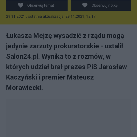
Obserwuj temat
Obserwuj notkę
29.11.2021 , ostatnia aktualizacja: 29.11.2021, 12:17
Łukasza Mejzę wysadzić z rządu mogą
jedynie zarzuty prokuratorskie - ustalił
Salon24.pl. Wynika to z rozmów, w
których udział brał prezes PiS Jarosław
Kaczyński i premier Mateusz
Morawiecki.