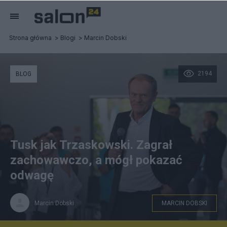
Strona główna
Blogi
Marcin Dobski
2194
BLOG
Tusk jak Trzaskowski. Zagrał
zachowawczo, a mógł pokazać
odwagę
Marcin Dobski
MARCIN DOBSKI
Donald Tusk chętnie debatuje z mieszkańcami, a