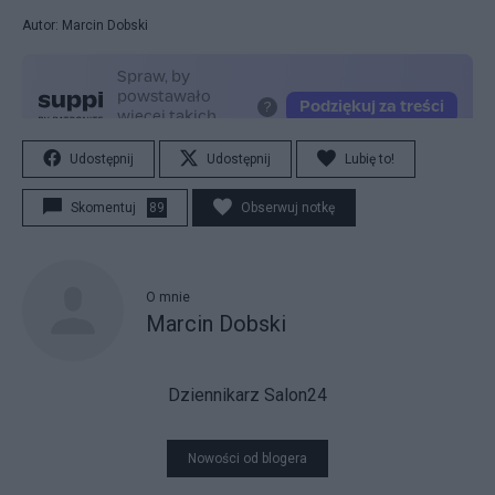
Autor: Marcin Dobski
Udostępnij
Udostępnij
Lubię to!
Skomentuj
89
Obserwuj notkę
O mnie
Marcin Dobski
Dziennikarz Salon24
Nowości od blogera