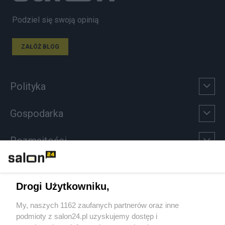
Podziel się swoją opinią
ZAŁÓŻ BLOG
Polityka
Gospodarka
Rozmaitości
Technologie
Drogi Użytkowniku,
Sport
My, naszych 1162 zaufanych partnerów oraz inne
podmioty z salon24.pl uzyskujemy dostęp i
Społeczeństwo