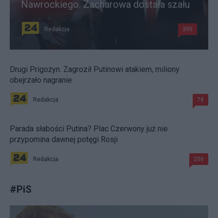
Nawrockiego. Zacharowa dostała szału
Redakcja
395
Drugi Prigożyn. Zagroził Putinowi atakiem, miliony
obejrzało nagranie
Redakcja
78
Parada słabości Putina? Plac Czerwony już nie
przypomina dawnej potęgi Rosji
Redakcja
206
#
PiS