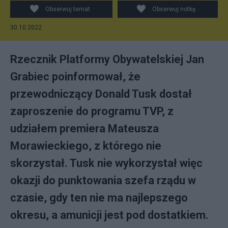
odmawia debaty z urzędującym premierem. Fot.
Obserwuj temat
Obserwuj notkę
Facebook/Donald Tusk
30.10.2022
Rzecznik Platformy Obywatelskiej Jan
Grabiec poinformował, że
przewodniczący Donald Tusk dostał
zaproszenie do programu TVP, z
udziałem premiera Mateusza
Morawieckiego, z którego nie
skorzystał. Tusk nie wykorzystał więc
okazji do punktowania szefa rządu w
czasie, gdy ten nie ma najlepszego
okresu, a amunicji jest pod dostatkiem.