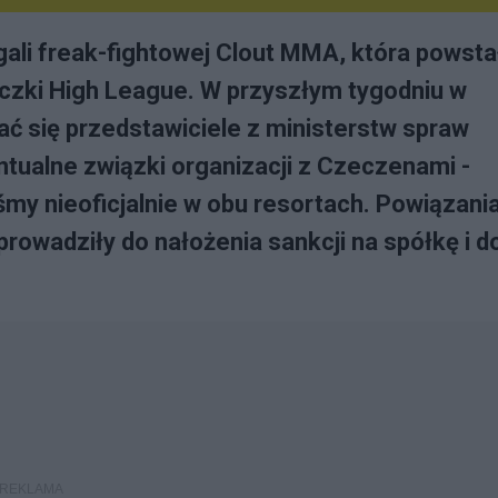
gali freak-fightowej Clout MMA, która powsta
czki High League. W przyszłym tygodniu w
ć się przedstawiciele z ministerstw spraw
tualne związki organizacji z Czeczenami -
iśmy nieoficjalnie w obu resortach. Powiązani
wadziły do nałożenia sankcji na spółkę i d