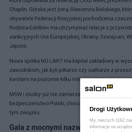
która odpowiada za federację Clout MMA, prezesem 
Chaplin. Górska jest żoną Sławomira Bielskiego, który
obywatele Federacji Rosyjskiej pochodzenia czeczeńs
Rodzina Edelbiev ma utrzymywać relacje z przywód
sankcyjnych Unii Europejskiej, Ukrainy, Szwajcarii, Wie
Japonii.
Nowa spółka NO LIMIT ma kapitał zakładowy w wyso
zawodnikom, jak byli piłkarze czy siatkarze z przesz
kwotami na poziomie kilku milionów złotych a nawet k
MSW i służby już nie zamierzają czekać tak długo, j
bezpieczeństwo Polski, chociaż pozornie bicie się 
Drogi Użytkow
tym związku.
My, naszych 1162 zau
Gala z mocnymi nazwiskami i wysoki
informacje na urządze