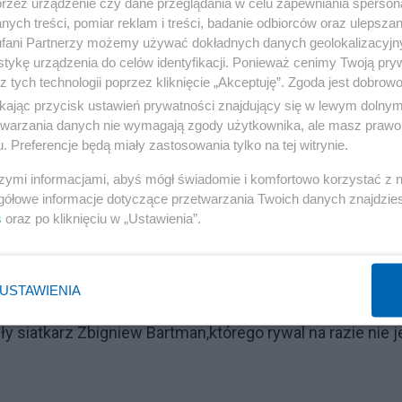
przez urządzenie czy dane przeglądania w celu zapewniania sperson
ych treści, pomiar reklam i treści, badanie odbiorców oraz ulepszan
Torwarze ma odbyć się inauguracyjna gala Clout MMA.
fani Partnerzy możemy używać dokładnych danych geolokalizacyjn
ę w Studio Polsatu przy ulicy Łubinowej.
tykę urządzenia do celów identyfikacji. Ponieważ cenimy Twoją pry
z tych technologii poprzez kliknięcie „Akceptuję”. Zgoda jest dobro
ikając przycisk ustawień prywatności znajdujący się w lewym dolny
Reklama
etwarzania danych nie wymagają zgody użytkownika, ale masz prawo 
. Preferencje będą miały zastosowania tylko na tej witrynie.
szymi informacjami, abyś mógł świadomie i komfortowo korzystać z
gółowe informacje dotyczące przetwarzania Twoich danych znajdzi
s
oraz po kliknięciu w „Ustawienia”.
USTAWIENIA
ra i Marcin Najman, Denis Labryga i Dawid 'Crazy' Załęcki
y siatkarz Zbigniew Bartman,którego rywal na razie nie j