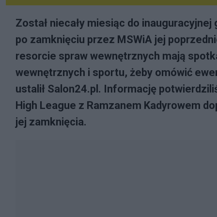
Został niecały miesiąc do inauguracyjnej 
po zamknięciu przez MSWiA jej poprzedni
resorcie spraw wewnętrznych mają spotka
wewnętrznych i sportu, żeby omówić ewen
ustalił Salon24.pl. Informację potwierdzil
High League z Ramzanem Kadyrowem dopro
jej zamknięcia.