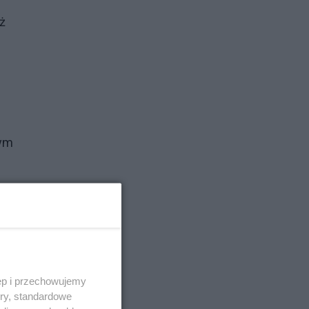
eż
wym
 o
 z
ęp i przechowujemy
ory, standardowe