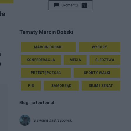
Skomentuj
3
ła
Tematy Marcin Dobski
MARCIN DOBSKI
WYBORY
a
KONFEDERACJA
MEDIA
ŚLEDZTWA
o
PRZESTĘPCZOŚĆ
SPORTY WALKI
PIS
SAMORZĄD
SEJM I SENAT
Blogi na ten temat
Sławomir Jastrzębowski