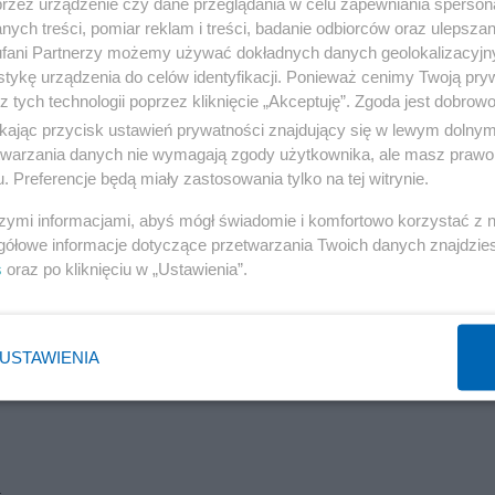
przez urządzenie czy dane przeglądania w celu zapewniania sperson
Reklama
ych treści, pomiar reklam i treści, badanie odbiorców oraz ulepszan
fani Partnerzy możemy używać dokładnych danych geolokalizacyjn
ich abp Polak stwierdził, że dokument braci Sekielskich
tykę urządzenia do celów identyfikacji. Ponieważ cenimy Twoją pry
le standardów ochrony dzieci i młodzieży”. Dodał, że
z tych technologii poprzez kliknięcie „Akceptuję”. Zgoda jest dobro
 ich rodzin, brak podjęcia odpowiednich działań w wyni
ikając przycisk ustawień prywatności znajdujący się w lewym dolny
etwarzania danych nie wymagają zgody użytkownika, ale masz prawo 
ym dzieci przez księdza, czyli niewypełnienie obowiąz
. Preferencje będą miały zastosowania tylko na tej witrynie.
.
szymi informacjami, abyś mógł świadomie i komfortowo korzystać z
gółowe informacje dotyczące przetwarzania Twoich danych znajdzi
w Kaliszu odbył się protest. „Z parafii do parafii zamiast 
s
oraz po kliknięciu w „Ustawienia”.
z ofiarami” - transparenty z takimi hasłami towarzyszyły
estować przeciwko księżom pedofilom i biskupowi diecezj
USTAWIENIA