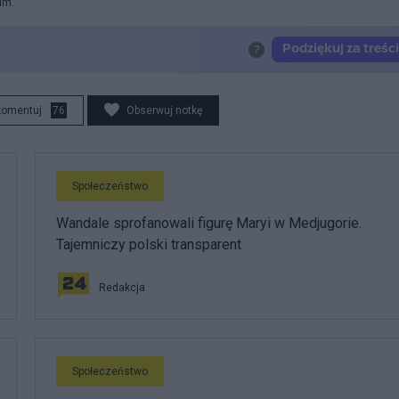
im.
komentuj
76
Obserwuj notkę
Społeczeństwo
Wandale sprofanowali figurę Maryi w Medjugorie.
Tajemniczy polski transparent
Redakcja
Społeczeństwo