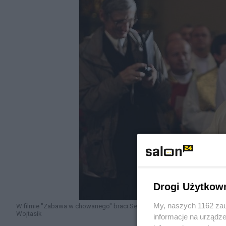
Drogi Użytkow
My, naszych 1162 zau
W filmie "Zabawa w chowanego" braci Sekielskich pokazano, jak bp Jan
Wojtasik
informacje na urządze