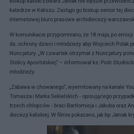
Biskup kaliski Edward Janiak nie będzie przewodni
katedrze w Kaliszu. Zastąpi go biskup senior tej die
internetowej biuro prasowe archidiecezji warszawsk
W komunikacie przypomniano, że 18 maja, po emisji 
ds. ochrony dzieci i młodzieży abp Wojciech Polak 
Nuncjatury. „W czwartek otrzymał z Nuncjatury pot
Stolicy Apostolskiej” – informował ks. Piotr Studnick
młodzieży.
„Zabawa w chowanego”, wyemitowany na kanale YouT
Tomasza i Marka Sekielskich - opisującego przypadki 
trzech chłopców - braci Bartłomieja i Jakuba oraz
diecezji kaliskiej. W filmie pokazano, jak bp Janiak