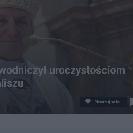
ewodniczył uroczystościom
liszu
Obserwuj notkę