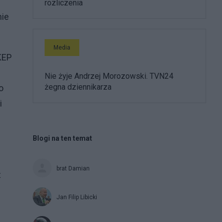
rozliczenia
nie
Media
KEP
Nie żyje Andrzej Morozowski. TVN24
żegna dziennikarza
o
i
Blogi na ten temat
brat Damian
z
Jan Filip Libicki