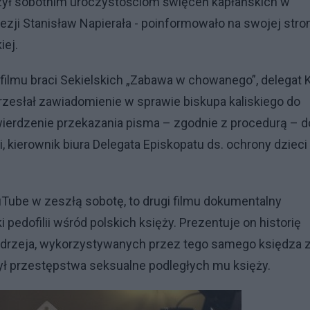
czył sobotnim uroczystościom święceń kapłańskich w
cezji Stanisław Napierała - poinformowało na swojej stro
iej.
filmu braci Sekielskich „Zabawa w chowanego”, delegat 
przesłał zawiadomienie w sprawie biskupa kaliskiego do
wierdzenie przekazania pisma – zgodnie z procedurą – d
i, kierownik biura Delegata Episkopatu ds. ochrony dzieci 
ube w zeszłą sobotę, to drugi filmu dokumentalny
pedofilii wśród polskich księży. Prezentuje on historię
 Andrzeja, wykorzystywanych przez tego samego księdza 
 krył przestępstwa seksualne podległych mu księży.