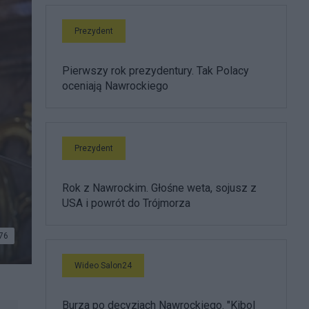
Prezydent
Pierwszy rok prezydentury. Tak Polacy
oceniają Nawrockiego
Prezydent
Rok z Nawrockim. Głośne weta, sojusz z
USA i powrót do Trójmorza
76
Wideo Salon24
Burza po decyzjach Nawrockiego. "Kibol