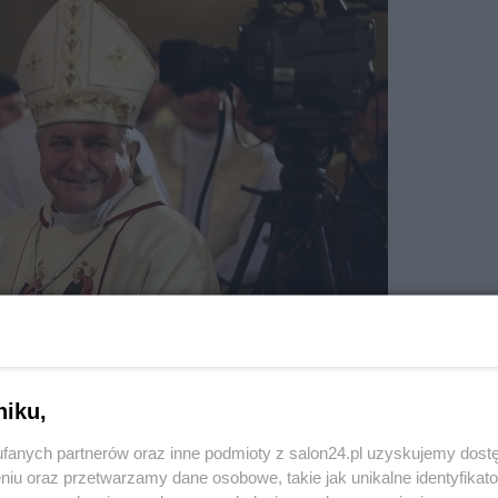
niku,
fanych partnerów oraz inne podmioty z salon24.pl uzyskujemy dost
iak krył przestępstwa seksualne podległych mu księży. Fot. PAP/Tomasz
niu oraz przetwarzamy dane osobowe, takie jak unikalne identyfikat