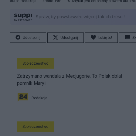
Autor: Redakcja
Źródło: PAP
© Artykuł jest chroniony prawem autorsk
Udostępnij
Udostępnij
Lubię to!
S
Społeczeństwo
Zatrzymano wandala z Medjugorie. To Polak oblał
pomnik Maryi
Redakcja
Społeczeństwo