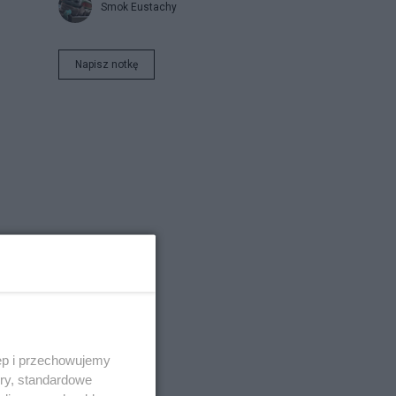
Smok Eustachy
Napisz notkę
ęp i przechowujemy
ory, standardowe