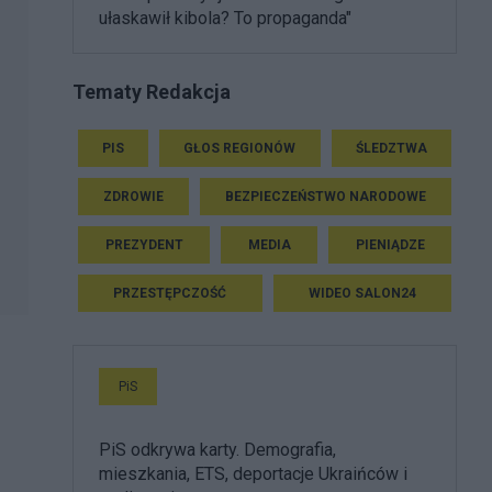
ułaskawił kibola? To propaganda"
Tematy Redakcja
PIS
GŁOS REGIONÓW
ŚLEDZTWA
ZDROWIE
BEZPIECZEŃSTWO NARODOWE
PREZYDENT
MEDIA
PIENIĄDZE
PRZESTĘPCZOŚĆ
WIDEO SALON24
PiS
PiS odkrywa karty. Demografia,
mieszkania, ETS, deportacje Ukraińców i