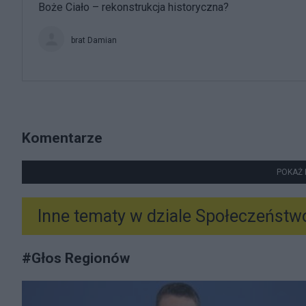
Boże Ciało – rekonstrukcja historyczna?
brat Damian
Komentarze
POKAŻ 
Inne tematy w dziale
Społeczeństw
#
Głos Regionów