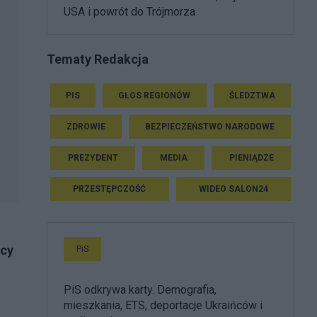
USA i powrót do Trójmorza
Tematy Redakcja
PIS
GŁOS REGIONÓW
ŚLEDZTWA
ZDROWIE
BEZPIECZEŃSTWO NARODOWE
PREZYDENT
MEDIA
PIENIĄDZE
PRZESTĘPCZOŚĆ
WIDEO SALON24
scy
PiS
PiS odkrywa karty. Demografia,
mieszkania, ETS, deportacje Ukraińców i