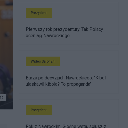
Prezydent
Pierwszy rok prezydentury. Tak Polacy
oceniają Nawrockiego
Wideo Salon24
Burza po decyzjach Nawrockiego. "Kibol
ułaskawił kibola? To propaganda"
69
Prezydent
Rok z Nawrockim. Głośne weta, sojusz z