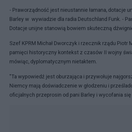
- Praworządność jest nieustannie łamana, dotacje 
Barley w wywiadzie dla radia Deutschland Funk. - Pań
Dotacje unijne stanowią bowiem skuteczną dźwignię 
Szef KPRM Michał Dworczyk i rzecznik rządu Piotr 
pamięci historyczny kontekst z czasów II wojny świa
mówiąc, dyplomatycznym nietaktem.
"Ta wypowiedź jest oburzająca i przywołuje najgors
Niemcy mają doświadczenie w głodzeniu i prześlado
oficjalnych przeprosin od pani Barley i wycofania się