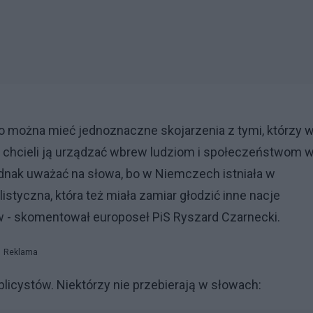
 to można mieć jednoznaczne skojarzenia z tymi, którzy 
eż chcieli ją urządzać wbrew ludziom i społeczeństwom 
ednak uważać na słowa, bo w Niemczech istniała w
listyczna, która też miała zamiar głodzić inne nacje
ców - skomentował europoseł PiS Ryszard Czarnecki.
Reklama
icystów. Niektórzy nie przebierają w słowach: