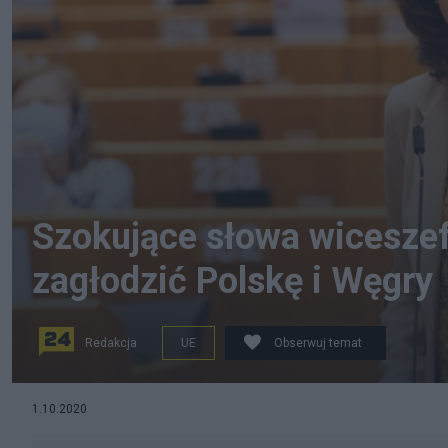
Szokujące słowa wiceszef
zagłodzić Polskę i Węgry
Redakcja
UE
Obserwuj temat
Katarina Barley w Parlamencie Europejskim, fot. Phili
1.10.2020