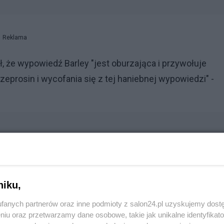
Reklama
ł, że wypowiedź Barley "jest oburzająca i przywołuje
eprosin i wycofania się z tej haniebnej wypowiedzi" -
niku,
fanych partnerów oraz inne podmioty z salon24.pl uzyskujemy dost
Reklama
niu oraz przetwarzamy dane osobowe, takie jak unikalne identyfikat