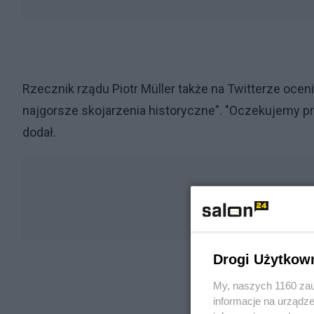
Rzecznik rządu Piotr Müller także na Twitterze oceni
najgorsze skojarzenia historyczne". "Oczekujemy prz
dodał.
Drogi Użytkow
My, naszych 1160 zau
informacje na urządze