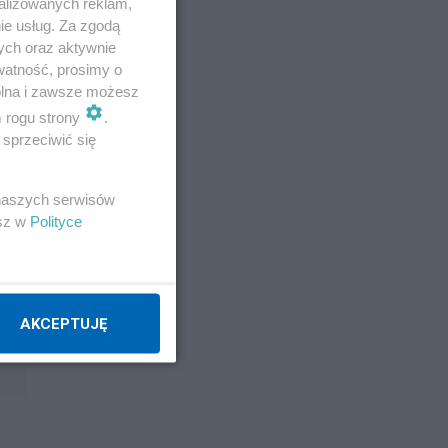
alizowanych reklam,
ie usług. Za zgodą
nna
ych oraz aktywnie
ich,
watność, prosimy o
wolna i zawsze możesz
m rogu strony
.
sprzeciwić się
 naszych serwisów
esz w
Polityce
AKCEPTUJĘ