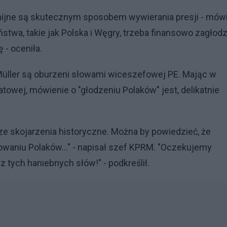
unijne są skutecznym sposobem wywierania presji - mówi
stwa, takie jak Polska i Węgry, trzeba finansowo zagłodz
- oceniła.
Müller są oburzeni słowami wiceszefowej PE. Mając w
towej, mówienie o "głodzeniu Polaków" jest, delikatnie
ze skojarzenia historyczne. Można by powiedzieć, że
waniu Polaków..." - napisał szef KPRM. "Oczekujemy
 z tych haniebnych słów!" - podkreślił.