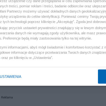
przez urządzenie czy dane przeglądania w celu zapewniania sperson
mentował słowa niemieckiej polityk. "Wiceszefowa PE
ych treści, pomiar reklam i treści, badanie odbiorców oraz ulepszan
eży "zagłodzić finansowo" w trosce o praworządność, powi
fani Partnerzy możemy używać dokładnych danych geolokalizacyjn
że o tym, czy nie zagłodzi przy okazji wielu firm niemieck
tykę urządzenia do celów identyfikacji. Ponieważ cenimy Twoją pry
z tych technologii poprzez kliknięcie „Akceptuję”. Zgoda jest dobro
erze.
ikając przycisk ustawień prywatności znajdujący się w lewym dolny
etwarzania danych nie wymagają zgody użytkownika, ale masz prawo 
. Preferencje będą miały zastosowania tylko na tej witrynie.
szymi informacjami, abyś mógł świadomie i komfortowo korzystać z
gółowe informacje dotyczące przetwarzania Twoich danych znajdzi
s
oraz po kliknięciu w „Ustawienia”.
USTAWIENIA
Reklama