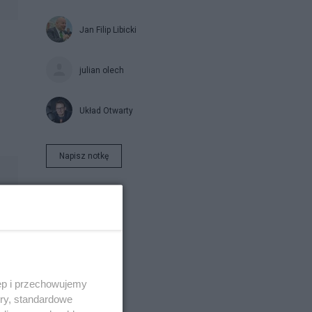
Jan Filip Libicki
julian olech
Układ Otwarty
Napisz notkę
ęp i przechowujemy
ory, standardowe