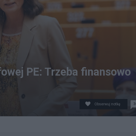
owej PE: Trzeba finansowo
3
Obserwuj notkę
ppe BUISSIN\europa.eu