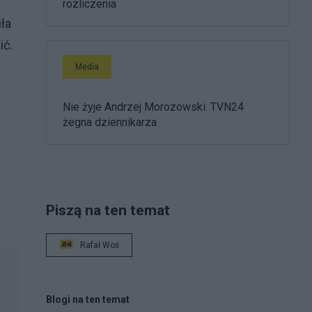
rozliczenia
ła
ić.
Media
Nie żyje Andrzej Morozowski. TVN24
żegna dziennikarza
Piszą na ten temat
Rafał Woś
Blogi na ten temat