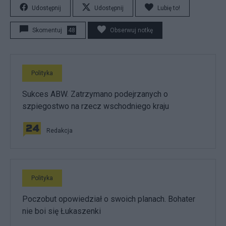
Udostępnij
Udostępnij
Lubię to!
Skomentuj
48
Obserwuj notkę
Polityka
Sukces ABW. Zatrzymano podejrzanych o
szpiegostwo na rzecz wschodniego kraju
Redakcja
Polityka
Poczobut opowiedział o swoich planach. Bohater
nie boi się Łukaszenki