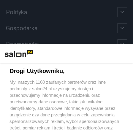
Polityka
Gospodarka
Rozmaitości
Technologie
Drogi Użytkowniku,
Sport
My, naszych 1160 zaufanych partnerów oraz inne
podmioty z salon24.pl uzyskujemy dostęp i
Społeczeństwo
przechowujemy informacje na urządzeniu oraz
przetwarzamy dane osobowe, takie jak unikalne
Kultura
identyfikatory, standardowe informacje wysyłane przez
urządzenie czy dane przeglądania w celu zapewniania
spersonalizowanych reklam, wybór spersonalizowanych
treści, pomiar reklam i treści, badanie odbiorców oraz