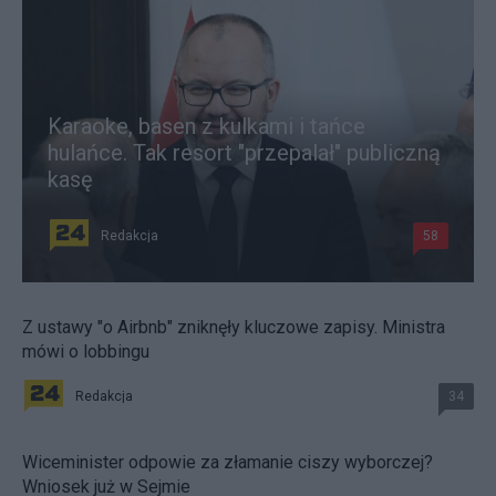
Karaoke, basen z kulkami i tańce
hulańce. Tak resort "przepalał" publiczną
kasę
Redakcja
58
Z ustawy "o Airbnb" zniknęły kluczowe zapisy. Ministra
mówi o lobbingu
Redakcja
34
Wiceminister odpowie za złamanie ciszy wyborczej?
Wniosek już w Sejmie