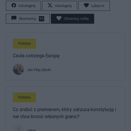
Udostępnij
Udostępnij
Lubię to!
Skomentuj
93
Obserwuj notkę
Polityka
Ceuta ostrzega Europę
Jan Filip Libicki
Polityka
Co zrobić z premierem, który odrzuca konstytucję i
nie chce bronić własnych granic?
catrw