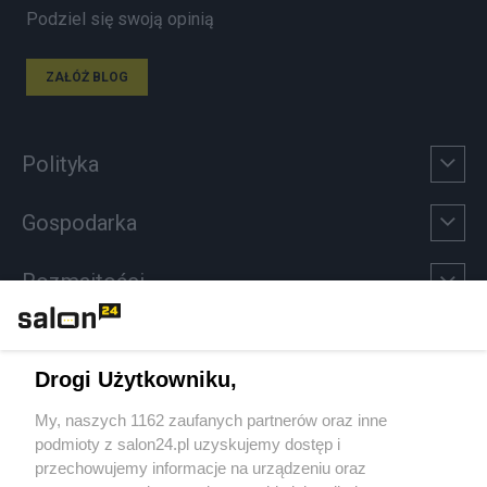
Podziel się swoją opinią
ZAŁÓŻ BLOG
Polityka
Gospodarka
Rozmaitości
Technologie
Drogi Użytkowniku,
Sport
My, naszych 1162 zaufanych partnerów oraz inne
podmioty z salon24.pl uzyskujemy dostęp i
Społeczeństwo
przechowujemy informacje na urządzeniu oraz