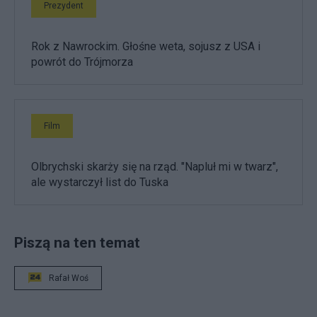
Prezydent
Rok z Nawrockim. Głośne weta, sojusz z USA i
powrót do Trójmorza
Film
Olbrychski skarży się na rząd. "Napluł mi w twarz",
ale wystarczył list do Tuska
Piszą na ten temat
Rafał Woś