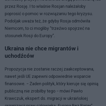
przez Rosję. I to właśnie Rosjan należałoby
poprosić o pomoc w rozwiązaniu tego kryzysu.
Podoljak uważa też, że gdyby Rosja odmówiła
Niemcom, to ci mogliby "trzeźwo spojrzeć na
stosunek Rosji do Europy".
Ukraina nie chce migrantów i
uchodźców
Propozycja nie zostanie raczej zaakceptowana,
nawet jeśli UE zapewni odpowiednie wsparcie
finansowe. − Żaden polityk, który kieruje się opinią
publiczną nie zrobiłby tego − mówi Pawło
Krawczuk, ekspert ds. migracji w ukraińskiej
organizacji praw człowieka „Europa Bez Barier”.