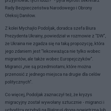
przyjmować tych ludzi?" - pyta wprost sekretarz
Rady Bezpieczeństwa Narodowego i Obrony
Ołeksij Daniłow.
Z kolei Mychajło Podoljak, doradca szefa Biura
Prezydenta Ukrainy, powiedział w rozmowie z "DW",
że Ukraina nie zgadza się na taką propozycję, która
jego zdaniem jest "lekceważąca nie tylko wobec
migrantów, ale także wobec Europejczyków”.
Migranci „nie są przedmiotami, które można
przenosić z jednego miejsca na drugie dla celów
politycznych”.
Co więcej, Podoljak zaznaczył też, że kryzys
migracyjny został wywołany sztucznie - migranci i
uchodźcy przybyli na Białoruś drogą powietrzną lub