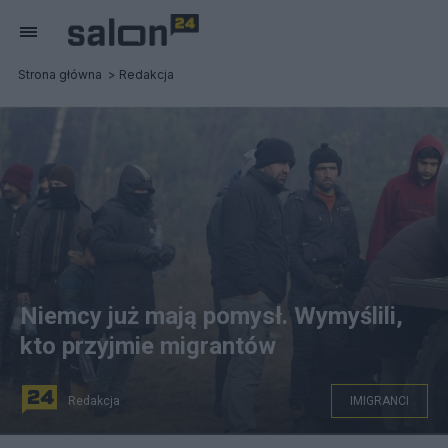
Strona główna
Redakcja
Niemcy już mają pomysł. Wymyślili,
kto przyjmie migrantów
Redakcja
IMIGRANCI
Leonid Shcheglov/BELTA/TASS / PAP/ITAR-TASS.