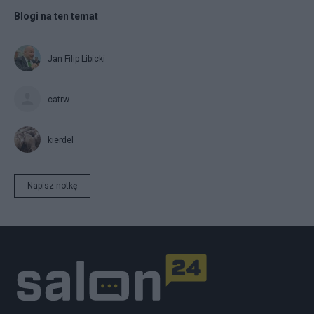
Blogi na ten temat
Jan Filip Libicki
catrw
kierdel
Napisz notkę