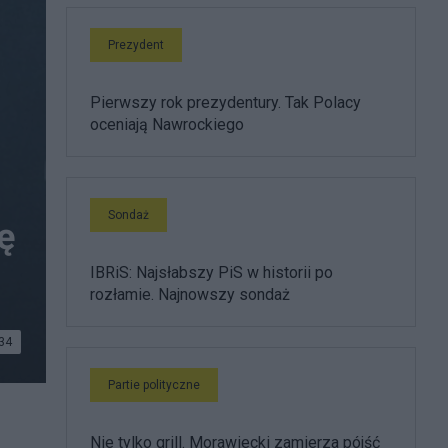
Prezydent
Pierwszy rok prezydentury. Tak Polacy
oceniają Nawrockiego
Sondaż
ę
IBRiS: Najsłabszy PiS w historii po
rozłamie. Najnowszy sondaż
34
Partie polityczne
Nie tylko grill. Morawiecki zamierza pójść