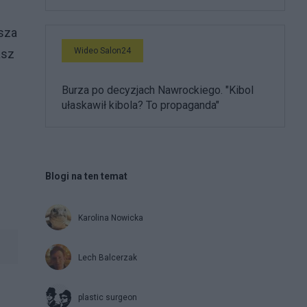
jsza
Wideo Salon24
asz
Burza po decyzjach Nawrockiego. "Kibol
ułaskawił kibola? To propaganda"
Blogi na ten temat
Karolina Nowicka
Lech Balcerzak
plastic surgeon