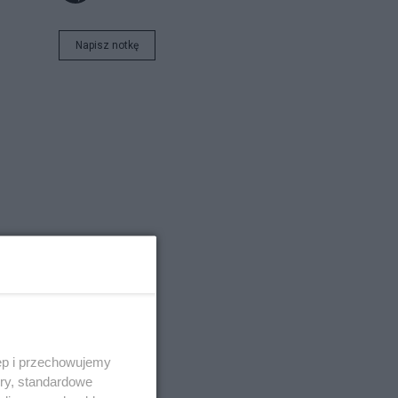
Napisz notkę
ęp i przechowujemy
ory, standardowe