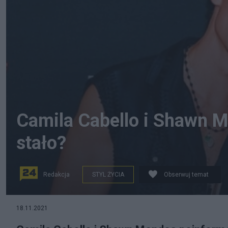
Camila Cabello i Shawn Me
stało?
Redakcja
STYL ŻYCIA
Obserwuj temat
Shawn Mendes i Camila Cabello, fot. Instagram/profil C
18.11.2021