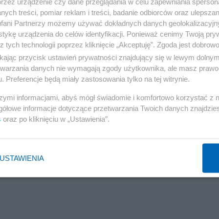
przez urządzenie czy dane przeglądania w celu zapewniania sperson
apowiadający trzeci album artysty. Niebawem ukazało się
ych treści, pomiar reklam i treści, badanie odbiorców oraz ulepszan
". Wtedy piosenkarz był już wielką gwiazdą.
fani Partnerzy możemy używać dokładnych danych geolokalizacyjn
tykę urządzenia do celów identyfikacji. Ponieważ cenimy Twoją pry
z tych technologii poprzez kliknięcie „Akceptuję”. Zgoda jest dobro
ikając przycisk ustawień prywatności znajdujący się w lewym dolny
etwarzania danych nie wymagają zgody użytkownika, ale masz prawo 
. Preferencje będą miały zastosowania tylko na tej witrynie.
szymi informacjami, abyś mógł świadomie i komfortowo korzystać z
gółowe informacje dotyczące przetwarzania Twoich danych znajdzi
s
oraz po kliknięciu w „Ustawienia”.
USTAWIENIA