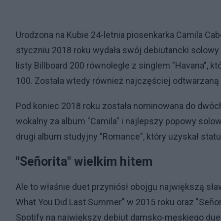
Urodzona na Kubie 24-letnia piosenkarka Camila Ca
styczniu 2018 roku wydała swój debiutancki solowy
listy Billboard 200 równolegle z singlem "Havana", kt
100. Została wtedy również najczęściej odtwarzaną 
Pod koniec 2018 roku została nominowana do dwóc
wokalny za album "Camila" i najlepszy popowy solo
drugi album studyjny "Romance", który uzyskał statu
"Señorita" wielkim hitem
Ale to właśnie duet przyniósł obojgu największą sła
What You Did Last Summer" w 2015 roku oraz "Señor
Spotify na największy debiut damsko-męskiego duetu