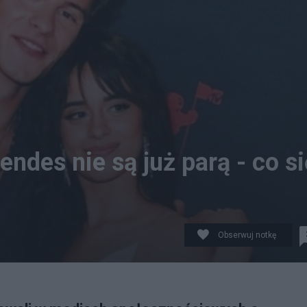
ndes nie są już parą - co si
Obserwuj notkę
amili Cabello