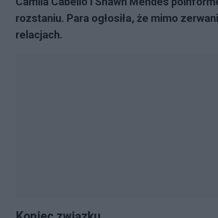
Camila Cabello i Shawn Mendes poinform
rozstaniu. Para ogłosiła, że mimo zerwan
relacjach.
Koniec związku