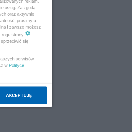
alizowanych reklam,
ie usług. Za zgodą
ych oraz aktywnie
watność, prosimy o
wolna i zawsze możesz
m rogu strony
.
sprzeciwić się
 naszych serwisów
esz w
Polityce
AKCEPTUJĘ