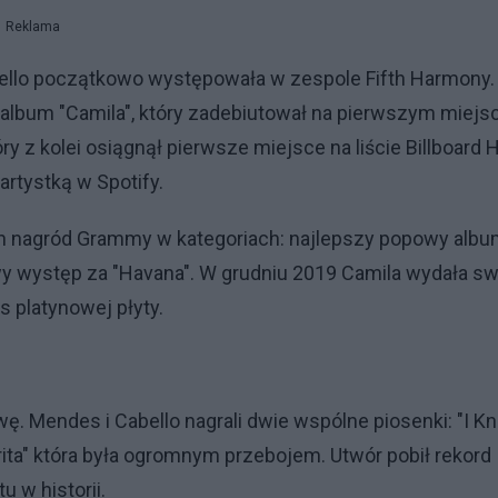
Reklama
bello początkowo występowała w zespole Fifth Harmony
 album "Camila", który zadebiutował na pierwszym miejs
óry z kolei osiągnął pierwsze miejsce na liście Billboard 
artystką w Spotify.
h nagród Grammy w kategoriach: najlepszy popowy alb
wy występ za "Havana". W grudniu 2019 Camila wydała sw
s platynowej płyty.
wę. Mendes i Cabello nagrali dwie wspólne piosenki: "I K
ita" która była ogromnym przebojem. Utwór pobił rekord
 w historii.