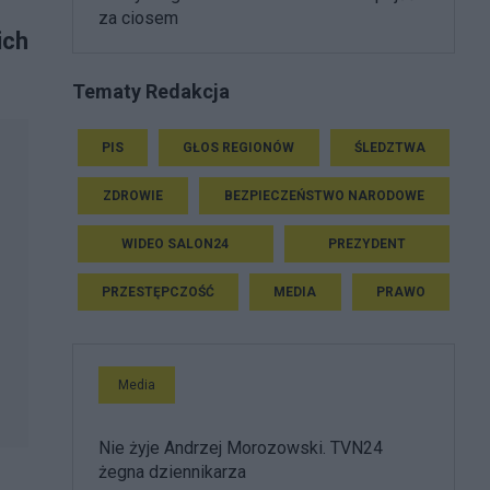
za ciosem
ich
Tematy Redakcja
PIS
GŁOS REGIONÓW
ŚLEDZTWA
ZDROWIE
BEZPIECZEŃSTWO NARODOWE
WIDEO SALON24
PREZYDENT
PRZESTĘPCZOŚĆ
MEDIA
PRAWO
Media
Nie żyje Andrzej Morozowski. TVN24
żegna dziennikarza