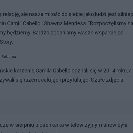
ację, ale nasza miłość do siebie jako ludzi jest silnie
niu Camili Cabello i Shawna Mendesa. "Rozpoczęliśmy n
ziemy będziemy. Bardzo doceniamy wasze wsparcie od
Story.
Reklama
ie korzenie Camila Cabello poznali się w 2014 roku, a
zywali się razem, całując i przytulając. Czułe zdjęcia
szcze w sierpniu piosenkarka w telewizyjnym show była