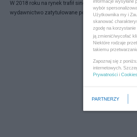
informacje wysyłane 
W 2018 roku na rynek trafił singiel "In My Blood", z
wybór spersonalizowan
wydawnictwo zatytułowane po prostu "Shawn Mendes
Użytkownika my i Zau
skanować charakterys
zgodę na korzystanie 
ją zmienić/wycofać kl
Niektóre rodzaje prz
takiemu przetwarzaniu
Zapoznaj się z poniż
internetowych. Szcze
Prywatności
i
Cookie
PARTNERZY