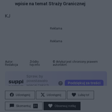
wpisie na temat Straży Granicznej
KJ
Reklama
Reklama
Autor:
Źródło:
© Artykuł jest chroniony prawem
Redakcja
tvp.info
autorskim.
Udostępnij
Udostępnij
Lubię to!
Skomentuj
31
Obserwuj notkę