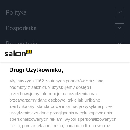
Polityka
Gospodarka
Rozmaitości
Technologie
Drogi Użytkowniku,
Sport
My, naszych 1162 zaufanych partnerów oraz inne
podmioty z salon24.pl uzyskujemy dostęp i
Społeczeństwo
przechowujemy informacje na urządzeniu oraz
przetwarzamy dane osobowe, takie jak unikalne
Kultura
identyfikatory, standardowe informacje wysyłane przez
urządzenie czy dane przeglądania w celu zapewniania
spersonalizowanych reklam, wybór spersonalizowanych
treści, pomiar reklam i treści, badanie odbiorców oraz