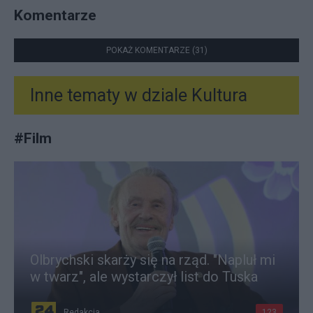
Komentarze
POKAŻ KOMENTARZE (31)
Inne tematy w dziale
Kultura
#
Film
Olbrychski skarży się na rząd. "Napluł mi
w twarz", ale wystarczył list do Tuska
Redakcja
123