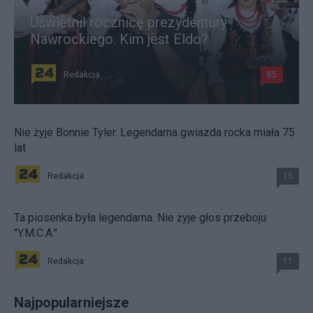
Uświetnił rocznicę prezydentury
Nawrockiego. Kim jest Eldo?
Redakcja
85
Nie żyje Bonnie Tyler. Legendarna gwiazda rocka miała 75
lat
Redakcja
15
Ta piosenka była legendarna. Nie żyje głos przeboju
"Y.M.C.A."
Redakcja
11
Najpopularniejsze