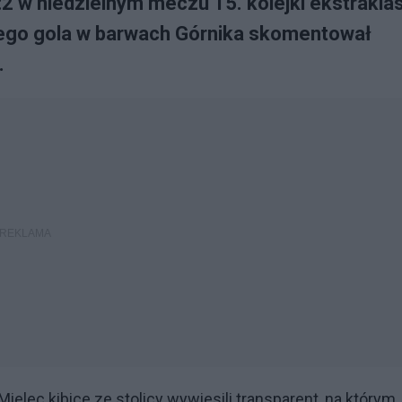
 w niedzielnym meczu 15. kolejki ekstraklas
kiego gola w barwach Górnika skomentował
.
ielec kibice ze stolicy wywiesili transparent, na którym