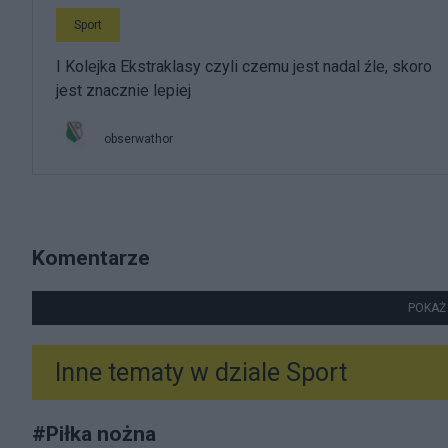
Sport
I Kolejka Ekstraklasy czyli czemu jest nadal źle, skoro
jest znacznie lepiej
obserwathor
Komentarze
POKAŻ
Inne tematy w dziale
Sport
#
Piłka nożna