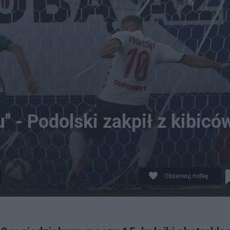
u" - Podolski zakpił z kibicó
Obserwuj notkę
 na 2:0 podczas meczu 15. kolejki piłkarskiej Ekstraklas