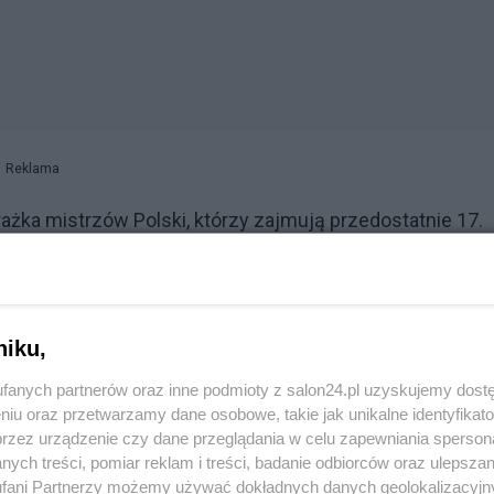
Reklama
ażka mistrzów Polski, którzy zajmują przedostatnie 17.
 Legią awansował na jedenaste miejsce w tabeli ekstrakl
niku,
fanych partnerów oraz inne podmioty z salon24.pl uzyskujemy dost
 koronawirusa i straty kasy
niu oraz przetwarzamy dane osobowe, takie jak unikalne identyfikat
 butelką, mecz na szczycie przerwany
przez urządzenie czy dane przeglądania w celu zapewniania sperson
ych treści, pomiar reklam i treści, badanie odbiorców oraz ulepszan
ierówna, a Cash i tak najważniejszy
fani Partnerzy możemy używać dokładnych danych geolokalizacyjn