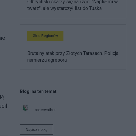
Olbrychski skarży się na rząd. "Napluł mi w
twarz", ale wystarczył list do Tuska
Głos Regionów
nie
Brutalny atak przy Złotych Tarasach. Policja
namierza agresora
Blogi na ten temat
gą
cił
obserwathor
Napisz notkę