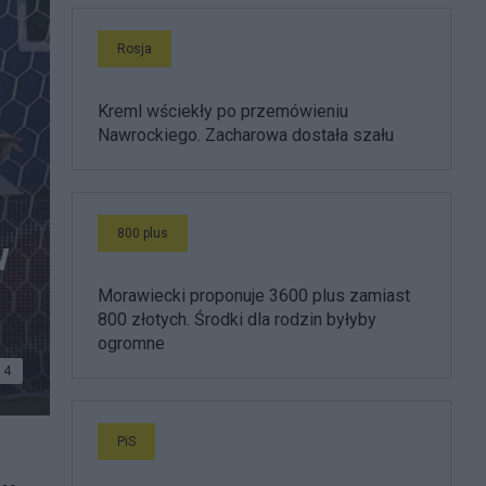
Rosja
Kreml wściekły po przemówieniu
Nawrockiego. Zacharowa dostała szału
800 plus
w
Morawiecki proponuje 3600 plus zamiast
800 złotych. Środki dla rodzin byłyby
ogromne
4
y z
PiS