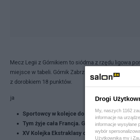
Mecz Legii z Górnikiem to siódma z rzędu ligowa por
miejsce w tabeli. Górnik Zabrze po zwycięstwie nad
z dorobkiem 18 punktów.
ja
Drogi Użytkow
My, naszych 1162 zau
Sportowcy w kolejce do szczepienia. Boją się
informacje na urządze
Tym żyje cała Francja. Gwiazdor dostał cios
informacje wysyłane 
wybór spersonalizowan
XV Kolejka Ekstraklasy czyli główka główce n
Użytkownika my i Zau