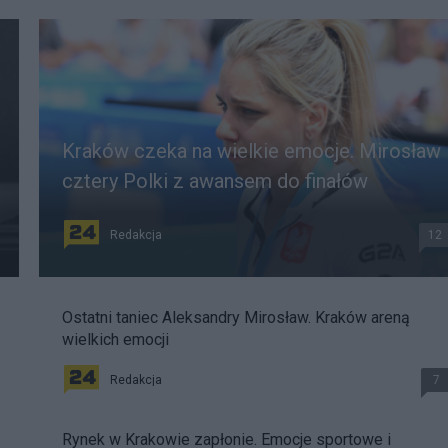
Kraków czeka na wielkie emocje. Mirosław 
cztery Polki z awansem do finałów
Redakcja
12
Ostatni taniec Aleksandry Mirosław. Kraków areną
wielkich emocji
Redakcja
7
Rynek w Krakowie zapłonie. Emocje sportowe i