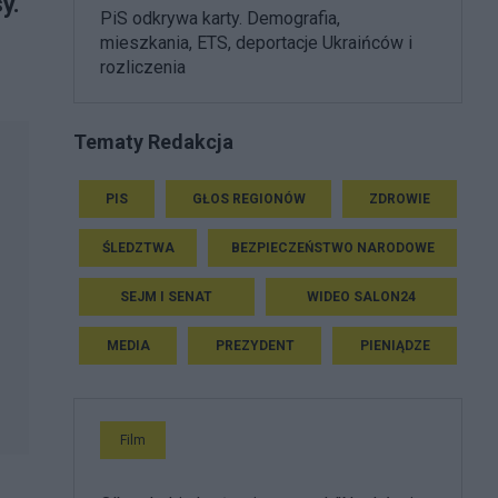
y.
PiS odkrywa karty. Demografia,
mieszkania, ETS, deportacje Ukraińców i
rozliczenia
Tematy Redakcja
PIS
GŁOS REGIONÓW
ZDROWIE
ŚLEDZTWA
BEZPIECZEŃSTWO NARODOWE
SEJM I SENAT
WIDEO SALON24
MEDIA
PREZYDENT
PIENIĄDZE
Film