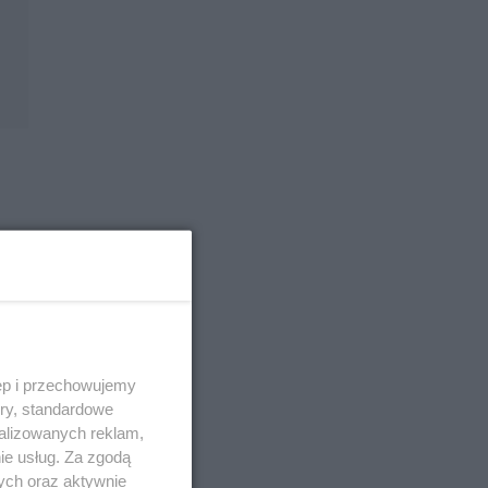
asy
ęp i przechowujemy
ory, standardowe
alizowanych reklam,
ie usług. Za zgodą
ych oraz aktywnie