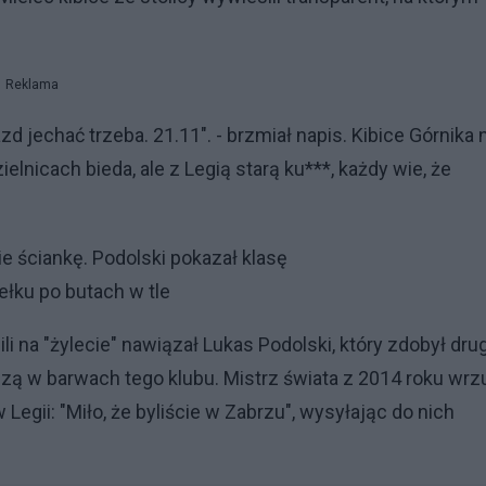
Reklama
d jechać trzeba. 21.11". - brzmiał napis. Kibice Górnika 
elnicach bieda, ale z Legią starą ku***, każdy wie, że
opie ściankę. Podolski pokazał klasę
ełku po butach w tle
li na "żylecie" nawiązał Lukas Podolski, który zdobył dru
zą w barwach tego klubu. Mistrz świata z 2014 roku wrzu
Legii: "Miło, że byliście w Zabrzu", wysyłając do nich