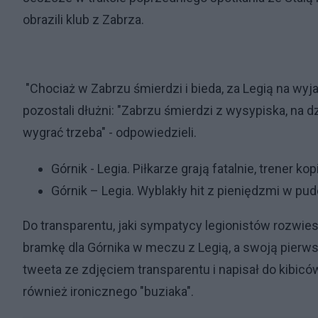
obrazili klub z Zabrza.
"Chociaż w Zabrzu śmierdzi i bieda, za Legią na wyjaz
pozostali dłużni: "Zabrzu śmierdzi z wysypiska, na dzi
wygrać trzeba" - odpowiedzieli.
Górnik - Legia. Piłkarze grają fatalnie, trener k
Górnik – Legia. Wyblakły hit z pieniędzmi w pud
Do transparentu, jaki sympatycy legionistów rozwiesi
bramkę dla Górnika w meczu z Legią, a swoją pierws
tweeta ze zdjęciem transparentu i napisał do kibiców 
również ironicznego "buziaka".