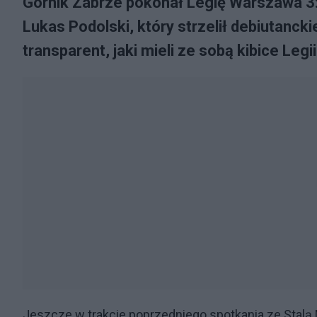
Górnik Zabrze pokonał Legię Warszawa 3:2
Lukas Podolski, który strzelił debiutanc
transparent, jaki mieli ze sobą kibice Legii
Jeszcze w trakcie poprzedniego spotkania ze Stalą M