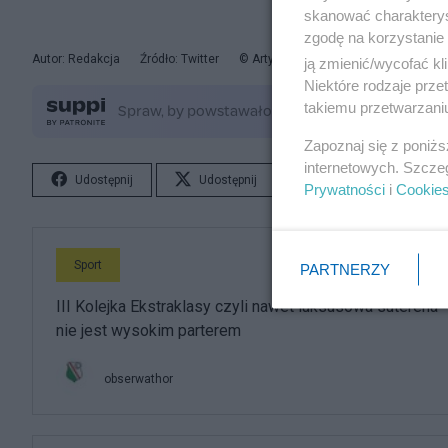
skanować charakterys
zgodę na korzystanie 
Autor: Redakcja
Źródło: Twitter
© Artykuł jest chroniony prawem auto
ją zmienić/wycofać kl
Niektóre rodzaje prz
takiemu przetwarzaniu
Zapoznaj się z poniż
internetowych. Szcze
Udostępnij
Udostępnij
Lubię to!
S
Prywatności
i
Cookie
Sport
PARTNERZY
III Kolejka Ekstraklasy czyli nawet luksusowa suterena
nie jest wysokim parterem
obserwathor