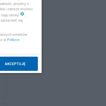
watność, prosimy o
wolna i zawsze możesz
m rogu strony
.
sprzeciwić się
 naszych serwisów
esz w
Polityce
AKCEPTUJĘ