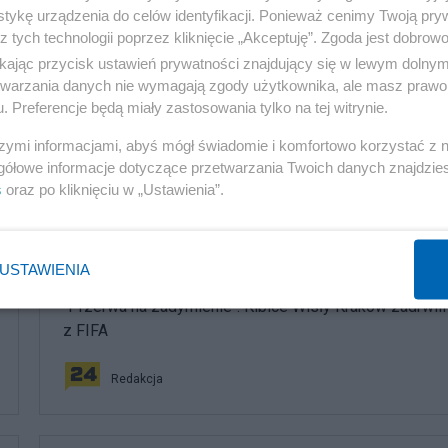
tykę urządzenia do celów identyfikacji. Ponieważ cenimy Twoją pry
z tych technologii poprzez kliknięcie „Akceptuję”. Zgoda jest dobro
rskim.
ikając przycisk ustawień prywatności znajdujący się w lewym dolny
etwarzania danych nie wymagają zgody użytkownika, ale masz prawo 
. Preferencje będą miały zastosowania tylko na tej witrynie.
szymi informacjami, abyś mógł świadomie i komfortowo korzystać z
gółowe informacje dotyczące przetwarzania Twoich danych znajdzi
komentuj
4
Obserwuj notkę
s
oraz po kliknięciu w „Ustawienia”.
Sport
USTAWIENIA
"Przerwa na zadymienie". Kibice Wisły Kraków zadrwili
z FIFA
Redakcja