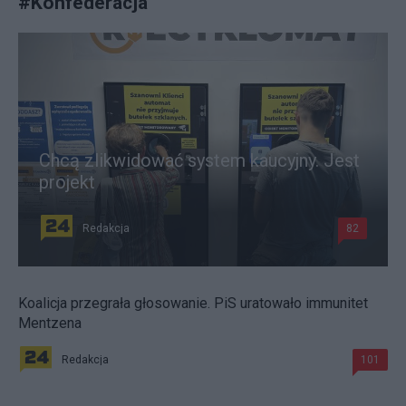
#
Konfederacja
Chcą zlikwidować system kaucyjny. Jest
projekt
Redakcja
82
Koalicja przegrała głosowanie. PiS uratowało immunitet
Mentzena
Redakcja
101