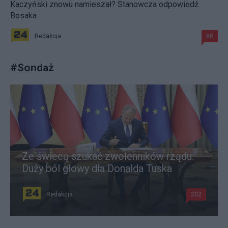
Kaczyński znowu namieszał? Stanowcza odpowiedź
Bosaka
Redakcja
88
#
Sondaż
Ze świecą szukać zwolenników rządu.
Duży ból głowy dla Donalda Tuska
Redakcja
202