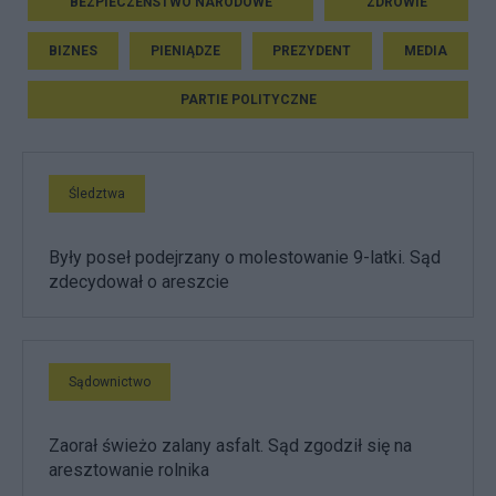
BEZPIECZEŃSTWO NARODOWE
ZDROWIE
BIZNES
PIENIĄDZE
PREZYDENT
MEDIA
PARTIE POLITYCZNE
Śledztwa
Były poseł podejrzany o molestowanie 9-latki. Sąd
zdecydował o areszcie
Sądownictwo
Zaorał świeżo zalany asfalt. Sąd zgodził się na
aresztowanie rolnika