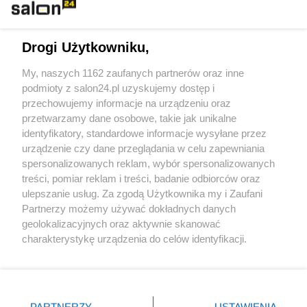
Technologie
Drogi Użytkowniku,
Sport
My, naszych 1162 zaufanych partnerów oraz inne
podmioty z salon24.pl uzyskujemy dostęp i
Społeczeństwo
przechowujemy informacje na urządzeniu oraz
przetwarzamy dane osobowe, takie jak unikalne
Kultura
identyfikatory, standardowe informacje wysyłane przez
urządzenie czy dane przeglądania w celu zapewniania
spersonalizowanych reklam, wybór spersonalizowanych
treści, pomiar reklam i treści, badanie odbiorców oraz
ulepszanie usług. Za zgodą Użytkownika my i Zaufani
X
Facebook
Instagram
Youtube
Partnerzy możemy używać dokładnych danych
geolokalizacyjnych oraz aktywnie skanować
charakterystykę urządzenia do celów identyfikacji.
Web Content Media sp. z o. o. © 2022
Ponieważ cenimy Twoją prywatność, prosimy o zgodę na
korzystanie z tych technologii poprzez kliknięcie
„Akceptuję”. Zgoda jest dobrowolna i zawsze możesz ją
Pomoc
O nas
Praca
Reklama
Kontakt
zmienić/wycofać klikając przycisk ustawień prywatności
PARTNERZY
USTAWIENIA