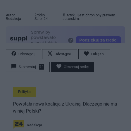
Autor:
Źródło:
© Artykuł jest chroniony prawem
Redakcja
Salon24
autorskim.
Udostępnij
Udostępnij
Lubię to!
Skomentuj
73
Obserwuj notkę
Polityka
Powstała nowa koalicja z Ukrainą. Dlaczego nie ma
w niej Polski?
Redakcja