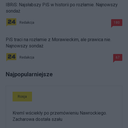
IBRiS: Najsłabszy PiS w historii po rozłamie. Najnowszy
sondaż
Redakcja
180
PiS traci na rozłamie z Morawieckim, ale prawica nie.
Najnowszy sondaż
Redakcja
67
Najpopularniejsze
Rosja
Kreml wściekły po przemówieniu Nawrockiego.
Zacharowa dostała szału