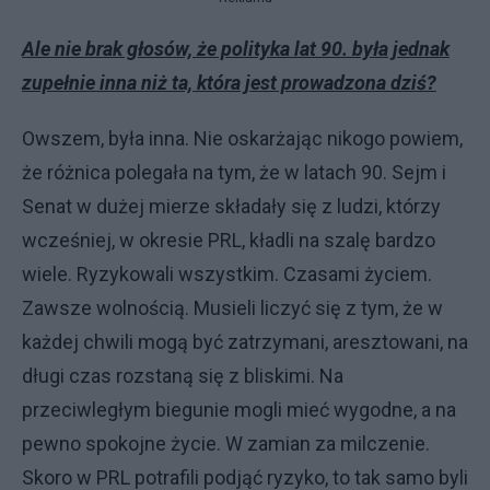
Ale nie brak głosów, że polityka lat 90. była jednak
zupełnie inna niż ta, która jest prowadzona dziś?
Owszem, była inna. Nie oskarżając nikogo powiem,
że różnica polegała na tym, że w latach 90. Sejm i
Senat w dużej mierze składały się z ludzi, którzy
wcześniej, w okresie PRL, kładli na szalę bardzo
wiele. Ryzykowali wszystkim. Czasami życiem.
Zawsze wolnością. Musieli liczyć się z tym, że w
każdej chwili mogą być zatrzymani, aresztowani, na
długi czas rozstaną się z bliskimi. Na
przeciwległym biegunie mogli mieć wygodne, a na
pewno spokojne życie. W zamian za milczenie.
Skoro w PRL potrafili podjąć ryzyko, to tak samo byli