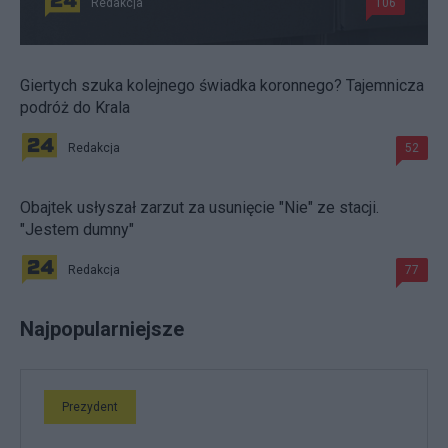
Redakcja
106
Giertych szuka kolejnego świadka koronnego? Tajemnicza
podróż do Krala
Redakcja
52
Obajtek usłyszał zarzut za usunięcie "Nie" ze stacji.
"Jestem dumny"
Redakcja
77
Najpopularniejsze
Prezydent