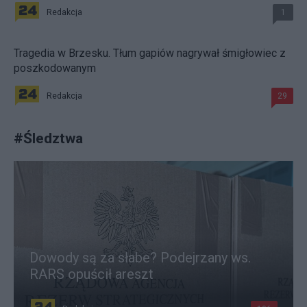
Redakcja
1
Tragedia w Brzesku. Tłum gapiów nagrywał śmigłowiec z
poszkodowanym
Redakcja
29
#
Śledztwa
Dowody są za słabe? Podejrzany ws.
RARS opuścił areszt