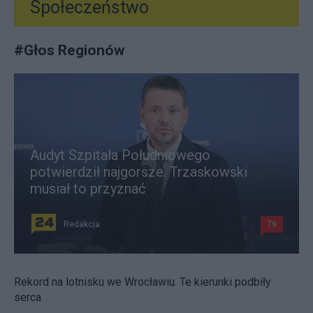
Społeczeństwo
#
Głos Regionów
Audyt Szpitala Południowego
potwierdził najgorsze. Trzaskowski
musiał to przyznać
Redakcja
79
Rekord na lotnisku we Wrocławiu. Te kierunki podbiły
serca