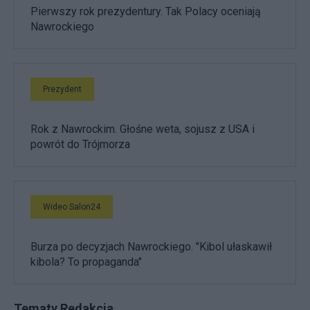
Pierwszy rok prezydentury. Tak Polacy oceniają
Nawrockiego
Prezydent
Rok z Nawrockim. Głośne weta, sojusz z USA i
powrót do Trójmorza
Wideo Salon24
Burza po decyzjach Nawrockiego. "Kibol ułaskawił
kibola? To propaganda"
Tematy Redakcja