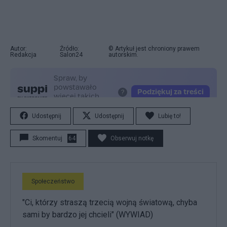
Autor:
Źródło:
© Artykuł jest chroniony prawem
Redakcja
Salon24
autorskim.
Udostępnij
Udostępnij
Lubię to!
Skomentuj
64
Obserwuj notkę
Społeczeństwo
"Ci, którzy straszą trzecią wojną światową, chyba
sami by bardzo jej chcieli" (WYWIAD)