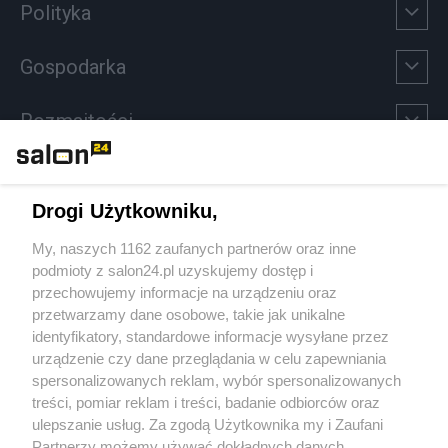
Polityka
Gospodarka
Rozmaitości
Technologie
Drogi Użytkowniku,
Sport
My, naszych 1162 zaufanych partnerów oraz inne
podmioty z salon24.pl uzyskujemy dostęp i
Społeczeństwo
przechowujemy informacje na urządzeniu oraz
przetwarzamy dane osobowe, takie jak unikalne
Kultura
identyfikatory, standardowe informacje wysyłane przez
urządzenie czy dane przeglądania w celu zapewniania
spersonalizowanych reklam, wybór spersonalizowanych
treści, pomiar reklam i treści, badanie odbiorców oraz
ulepszanie usług. Za zgodą Użytkownika my i Zaufani
X
Facebook
Instagram
Youtube
Partnerzy możemy używać dokładnych danych