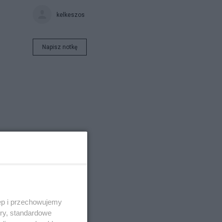
kelkeszos
Napisz notkę
ego
ia
ęp i przechowujemy
ory, standardowe