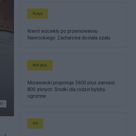
Rosja
Kreml wściekły po przemówieniu
Nawrockiego. Zacharowa dostała szału
800 plus
Morawiecki proponuje 3600 plus zamiast
800 złotych. Środki dla rodzin byłyby
ogromne
91
PiS