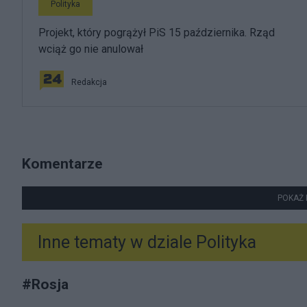
Polityka
Projekt, który pogrążył PiS 15 października. Rząd
wciąż go nie anulował
Redakcja
Komentarze
POKAŻ 
Inne tematy w dziale
Polityka
#
Rosja