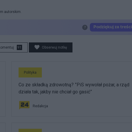
em autorskim.
komentuj
91
Obserwuj notkę
Polityka
Co ze składką zdrowotną? ”PiS wywołał pożar, a rząd
działa tak, jakby nie chciał go gasić”
Redakcja