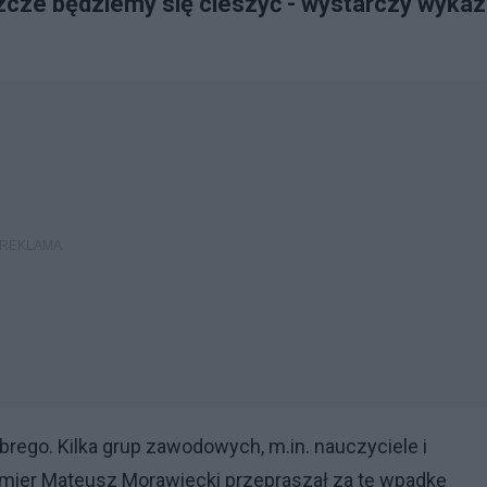
zcze będziemy się cieszyć - wystarczy wyka
rego. Kilka grup zawodowych, m.in. nauczyciele i
mier Mateusz Morawiecki przepraszał za tę wpadkę