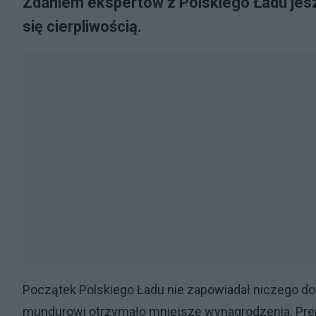
Zdaniem ekspertów z Polskiego Ładu jes
się cierpliwością.
Początek Polskiego Ładu nie zapowiadał niczego dob
mundurowi otrzymało mniejsze wynagrodzenia. Pre