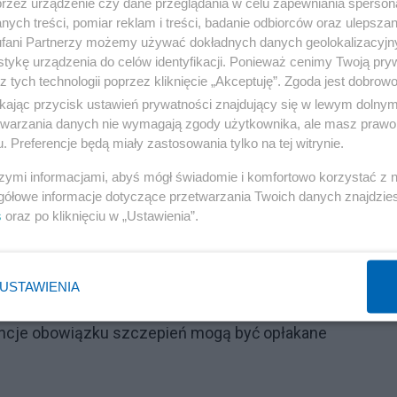
przez urządzenie czy dane przeglądania w celu zapewniania sperson
 Ta niewielka kwota pomnożona przez 12 mies. oznacza np.
ych treści, pomiar reklam i treści, badanie odbiorców oraz ulepszan
tych zmian odczujemy za chwilę i moim zdaniem wszys
fani Partnerzy możemy używać dokładnych danych geolokalizacyjn
rof. Mariusz Andrzejewski, ekonomista z Uniwersytetu
tykę urządzenia do celów identyfikacji. Ponieważ cenimy Twoją pry
z tych technologii poprzez kliknięcie „Akceptuję”. Zgoda jest dobro
ikając przycisk ustawień prywatności znajdujący się w lewym dolny
etwarzania danych nie wymagają zgody użytkownika, ale masz prawo 
. Preferencje będą miały zastosowania tylko na tej witrynie.
szymi informacjami, abyś mógł świadomie i komfortowo korzystać z
gółowe informacje dotyczące przetwarzania Twoich danych znajdzi
s
oraz po kliknięciu w „Ustawienia”.
maczy się z testów na COVID-19
h. A potem wyraził opinię o Polskim Ładzie
niej o tym nie mówił
USTAWIENIA
imuzynę". Wymowny komentarz córki
encje obowiązku szczepień mogą być opłakane