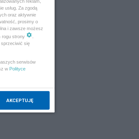
alizowanych reklam,
ie usług. Za zgodą
tko
ych oraz aktywnie
watność, prosimy o
wolna i zawsze możesz
m rogu strony
.
sprzeciwić się
 naszych serwisów
esz w
Polityce
AKCEPTUJĘ