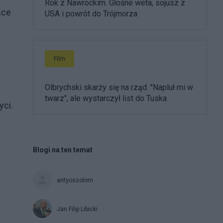
Rok z Nawrockim. Głośne weta, sojusz z
ące
USA i powrót do Trójmorza
Film
Olbrychski skarży się na rząd. "Napluł mi w
twarz", ale wystarczył list do Tuska
yci.
Blogi na ten temat
antyoszolom
Jan Filip Libicki